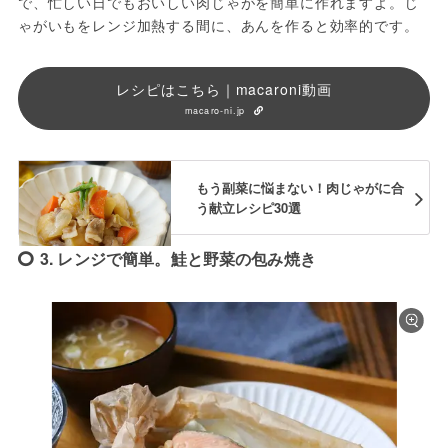
で、忙しい日でもおいしい肉じゃがを簡単に作れますよ。じ
ゃがいもをレンジ加熱する間に、あんを作ると効率的です。
レシピはこちら｜macaroni動画
macaro-ni.jp
もう副菜に悩まない！肉じゃがに合
う献立レシピ30選
3. レンジで簡単。鮭と野菜の包み焼き