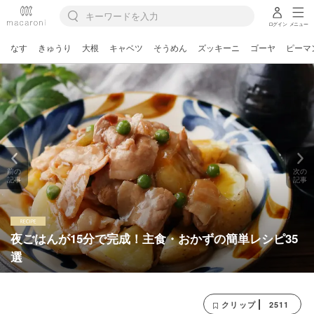
ログイン
メニュー
なす
きゅうり
大根
キャベツ
そうめん
ズッキーニ
ゴーヤ
ピーマ
前の
次の
記事
記事
夜ごはんが15分で完成！主食・おかずの簡単レシピ35
選
2511
クリップ