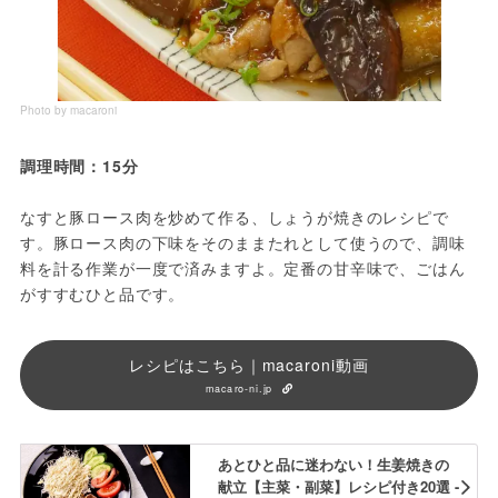
Photo by macaroni
調理時間：15分
なすと豚ロース肉を炒めて作る、しょうが焼きのレシピで
す。豚ロース肉の下味をそのままたれとして使うので、調味
料を計る作業が一度で済みますよ。定番の甘辛味で、ごはん
がすすむひと品です。
レシピはこちら｜macaroni動画
macaro-ni.jp
あとひと品に迷わない！生姜焼きの
献立【主菜・副菜】レシピ付き20選 -