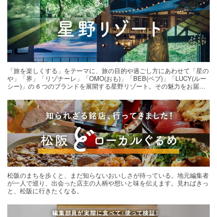
「旅を楽しくする」をテーマに、旅の目的や過ごし方にあわせて「星の
や」「界」「リゾナーレ」「OMO(おも)」「BEB(ベブ)」「LUCY(ルー
シー)」の 6 つのブランドを展開する星野リゾート。その魅力をお届け
する旅の連載。次の旅先探しのヒントにいかがですか？
松阪のまちを歩くと、まだ知らないおいしさが待っている。地元編集者
が一人で巡り、出会った店主の人柄や想いと味を伝えます。見ればきっ
と、松阪に行きたくなる。