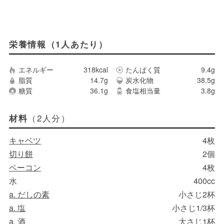
栄養情報（1人あたり）
エネルギー
318kcal
たんぱく質
9.4g
脂質
14.7g
炭水化物
38.5g
糖質
36.1g
食塩相当量
3.8g
（2人分）
材料
キャベツ
4枚
切り餅
2個
ベーコン
4枚
水
400cc
a. だしの素
小さじ2杯
a. 塩
小さじ1/3杯
a. 酒
大さじ1杯