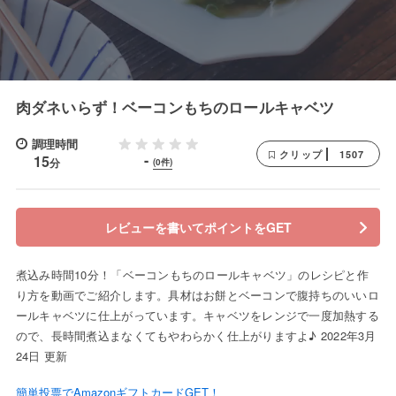
肉ダネいらず！ベーコンもちのロールキャベツ
調理時間
1507
クリップ
-
15
分
(0件)
レビューを書いてポイントをGET
煮込み時間10分！「ベーコンもちのロールキャベツ」のレシピと作
り方を動画でご紹介します。具材はお餅とベーコンで腹持ちのいいロ
ールキャベツに仕上がっています。キャベツをレンジで一度加熱する
ので、長時間煮込まなくてもやわらかく仕上がりますよ♪ 2022年3月
24日 更新
簡単投票でAmazonギフトカードGET！