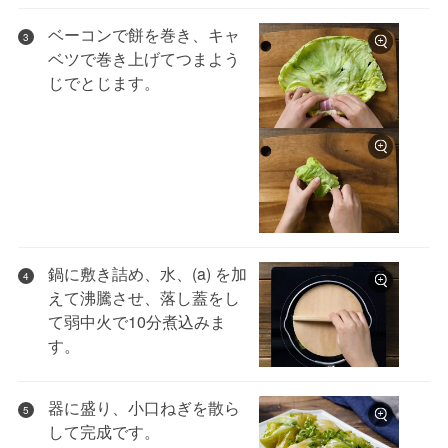
ベーコンで餅を巻き、キャ
3
ベツで巻き上げてつまよう
じでとじます。
鍋に敷き詰め、水、(a) を加
4
えて沸騰させ、落し蓋をし
て弱中火で10分煮込みま
す。
器に盛り、小口ねぎを散ら
5
して完成です。