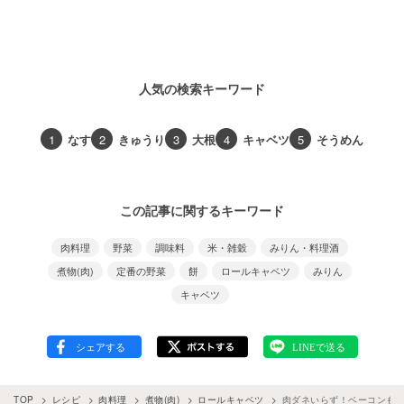
人気の検索キーワード
1
なす
2
きゅうり
3
大根
4
キャベツ
5
そうめん
この記事に関するキーワード
肉料理
野菜
調味料
米・雑穀
みりん・料理酒
煮物(肉)
定番の野菜
餅
ロールキャベツ
みりん
キャベツ
TOP
レシピ
肉料理
煮物(肉)
ロールキャベツ
肉ダネいらず！ベーコンも