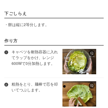
下ごしらえ
・餅は縦に2等分します。
作り方
キャベツを耐熱容器に入れ
1
てラップをかけ、レンジ
600Wで3分加熱します。
粗熱をとり、麺棒で芯を叩
2
いてつぶします。