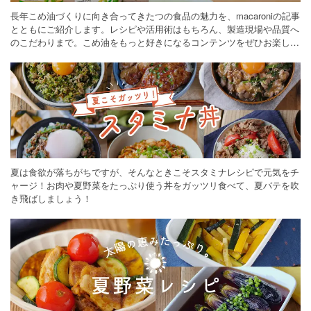
長年こめ油づくりに向き合ってきたつの食品の魅力を、macaroniの記事
とともにご紹介します。レシピや活用術はもちろん、製造現場や品質へ
のこだわりまで。こめ油をもっと好きになるコンテンツをぜひお楽しみ
ください。
夏は食欲が落ちがちですが、そんなときこそスタミナレシピで元気をチ
ャージ！お肉や夏野菜をたっぷり使う丼をガッツリ食べて、夏バテを吹
き飛ばしましょう！