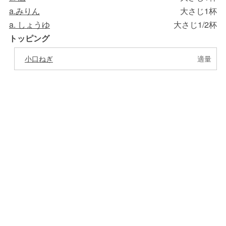
a.みりん
大さじ1杯
a. しょうゆ
大さじ1/2杯
トッピング
小口ねぎ
適量