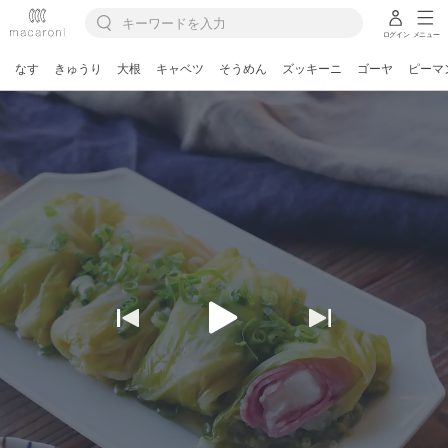
ログイン
メニュー
なす
きゅうり
大根
キャベツ
そうめん
ズッキーニ
ゴーヤ
ピーマ