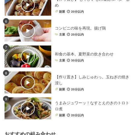
め
副菜
20分以内
6
コンビニの味を再現。揚げ鶏
主菜
20分以内
7
和食の基本。夏野菜の炊き合わせ
主菜
30分以内
8
【作り置き】しみじゅわっ。玉ねぎの焼き
浸し
副菜
20分以内
9
うまみジュワーッ！なすとえのきのトロト
ロ煮
副菜
20分以内
おすすめの組み合わせ