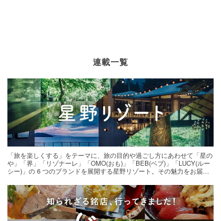
連載一覧
「旅を楽しくする」をテーマに、旅の目的や過ごし方にあわせて「星の
や」「界」「リゾナーレ」「OMO(おも)」「BEB(ベブ)」「LUCY(ルー
シー)」の 6 つのブランドを展開する星野リゾート。その魅力をお届け
する旅の連載。次の旅先探しのヒントにいかがですか？