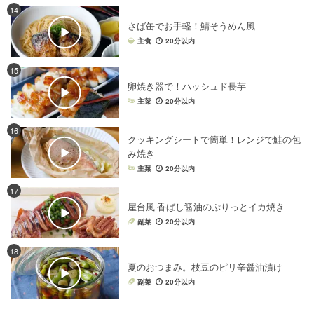
14
さば缶でお手軽！鯖そうめん風
主食
20分以内
15
卵焼き器で！ハッシュド長芋
主菜
20分以内
16
クッキングシートで簡単！レンジで鮭の包
み焼き
主菜
20分以内
17
屋台風 香ばし醤油のぷりっとイカ焼き
副菜
20分以内
18
夏のおつまみ。枝豆のピリ辛醤油漬け
副菜
20分以内