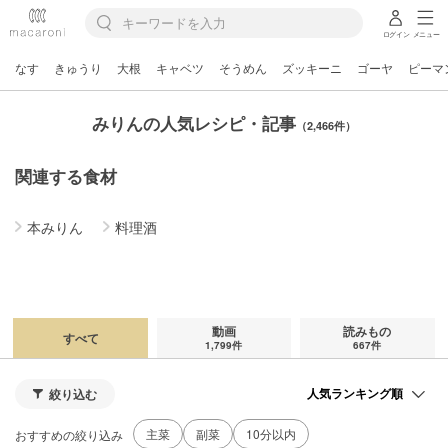
ログイン
メニュー
なす
きゅうり
大根
キャベツ
そうめん
ズッキーニ
ゴーヤ
ピーマ
みりんの人気レシピ・記事
（2,466件）
関連する食材
本みりん
料理酒
動画
読みもの
すべて
1,799件
667件
絞り込む
主菜
副菜
10分以内
おすすめの絞り込み