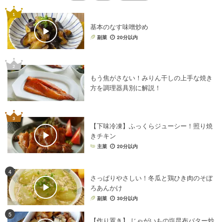
基本のなす味噌炒め
副菜
20分以内
もう焦がさない！みりん干しの上手な焼き
方を調理器具別に解説！
【下味冷凍】ふっくらジューシー！照り焼
きチキン
主菜
20分以内
4
さっぱりやさしい！冬瓜と鶏ひき肉のそぼ
ろあんかけ
副菜
30分以内
5
【作り置き】 じゃがいもの塩昆布バター炒