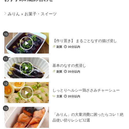
みりん
×
お菓子・スイーツ
10
【作り置き】 まるごとなすの揚げ浸し
副菜
30分以内
11
基本のなすの煮浸し
副菜
20分以内
12
しっとりヘルシー鶏ささみチャーシュー
主菜
20分以内
13
「みりん」の大量消費に困ったらコレ！絶
品使い切りレシピ32選