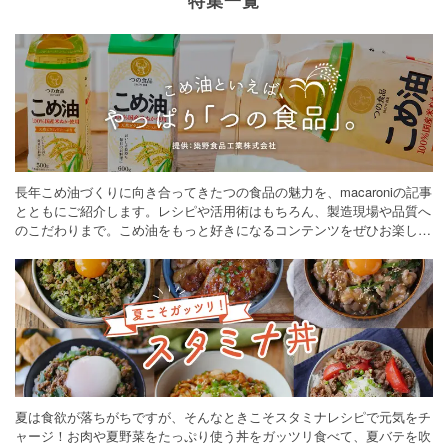
特集一覧
長年こめ油づくりに向き合ってきたつの食品の魅力を、macaroniの記事
とともにご紹介します。レシピや活用術はもちろん、製造現場や品質へ
のこだわりまで。こめ油をもっと好きになるコンテンツをぜひお楽しみ
ください。
夏は食欲が落ちがちですが、そんなときこそスタミナレシピで元気をチ
ャージ！お肉や夏野菜をたっぷり使う丼をガッツリ食べて、夏バテを吹