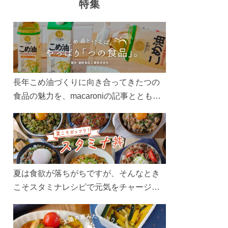
特集
長年こめ油づくりに向き合ってきたつの
食品の魅力を、macaroniの記事とともに
ご紹介します。レシピや活用術はもちろ
ん、製造現場や品質へのこだわりまで。
こめ油をもっと好きになるコンテンツを
ぜひお楽しみください。
夏は食欲が落ちがちですが、そんなとき
こそスタミナレシピで元気をチャージ！
お肉や夏野菜をたっぷり使う丼をガッツ
リ食べて、夏バテを吹き飛ばしましょ