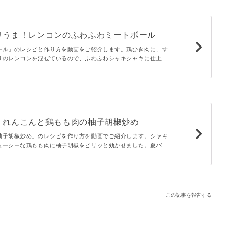
リうま！レンコンのふわふわミートボール
ール」のレシピと作り方を動画をご紹介します。鶏ひき肉に、す
りのレンコンを混ぜているので、ふわふわシャキシャキに仕上が
絡めてめしあがれ♪
！れんこんと鶏もも肉の柚子胡椒炒め
柚子胡椒炒め」のレシピを作り方を動画でご紹介します。シャキ
ューシーな鶏もも肉に柚子胡椒をピリッと効かせました。夏バテ
ペロリと食べられるひと品です。ビールにも合うこと間違いな
この記事を報告する