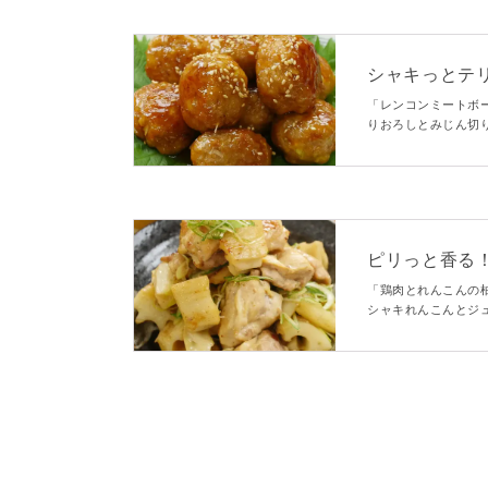
シャキっとテ
「レンコンミートボ
りおろしとみじん切
ります！甘酢ダレを
ピリっと香る
「鶏肉とれんこんの
シャキれんこんとジ
で食欲がない時にも
し！