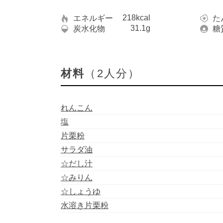
218kcal
エネルギー
た
31.1g
炭水化物
糖
材料
（2人分）
れんこん
塩
片栗粉
サラダ油
☆だし汁
☆みりん
☆しょうゆ
水溶き片栗粉