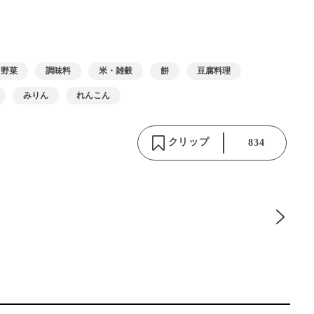
野菜
調味料
米・雑穀
餅
豆腐料理
みりん
れんこん
クリップ
834