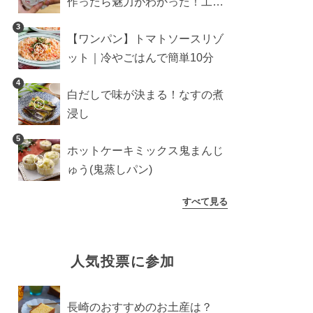
作ったら魅力がわかった！工程
10分の作り方
3
【ワンパン】トマトソースリゾ
ット｜冷やごはんで簡単10分
4
白だしで味が決まる！なすの煮
浸し
5
ホットケーキミックス鬼まんじ
ゅう(鬼蒸しパン)
すべて見る
人気投票に参加
長崎のおすすめのお土産は？