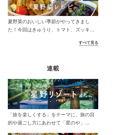
う！
夏野菜のおいしい季節がやってきまし
た！今回はきゅうり、トマト、ズッキー
ニなどを使ったレシピをご紹介します。
すべて見る
太陽の光をたっぷりあびた夏野菜は栄養
もたっぷり。美味しく食べてパワーチャ
ージしましょう♪
連載
「旅を楽しくする」をテーマに、旅の目
的や過ごし方にあわせて「星のや」
「界」「リゾナーレ」「OMO(おも)」「B