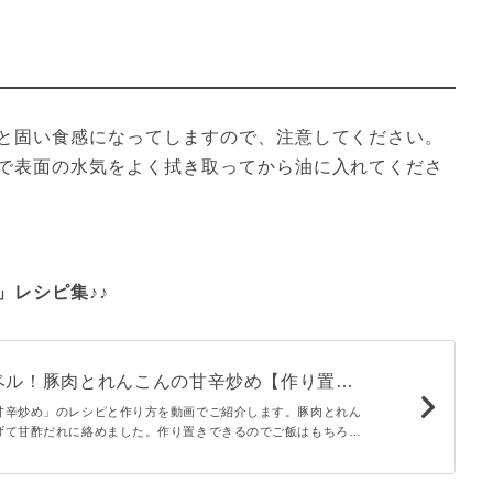
と固い食感になってしますので、注意してください。
で表面の水気をよく拭き取ってから油に入れてくださ
」レシピ集♪♪
ベル！豚肉とれんこんの甘辛炒め【作り置
甘辛炒め」のレシピと作り方を動画でご紹介します。豚肉とれん
げて甘酢だれに絡めました。作り置きできるのでご飯はもちろ
つまみや、お弁当のおかずとしても大活躍のひと品です♪