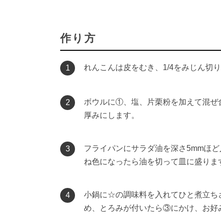
作り方
れんこんは皮をむき、1/4をみじん切
1
ボウルに①、塩、片栗粉を加えて混ぜ
2
厚みにします。
フライパンにサラダ油を深さ5mmほど
3
ね色になったら油を切って皿に盛りま
小鍋に☆の調味料を入れてひと煮立ち
4
め、とろみが付いたら③にかけ、お好