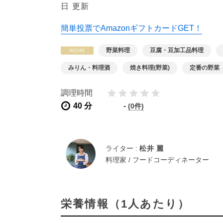
日 更新
簡単投票でAmazonギフトカードGET！
野菜料理
豆腐・豆加工品料理
みりん・料理酒
焼き料理(野菜)
定番の野菜
調理時間
40 分
-
(0件)
ライター :
松井 麗
料理家 / フードコーディネーター
栄養情報（1人あたり）