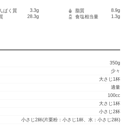
3.3g
8.9g
んぱく質
脂質
28.3g
1.3g
質
食塩相当量
350g
少々
大さじ1杯
適量
100cc
大さじ1杯
小さじ2杯
小さじ2杯(片栗粉：小さじ1杯、水：小さじ2杯)