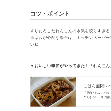
コツ・ポイント
すりおろしたれんこんの水気を絞りすぎる
油はねが心配な場合は、キッチンペーパー
いね。
▼おいしい季節がやってきた！「れんこん
ごはん無限レ
き】
「豚肉とれんこんの
こんをカリカリに揚
ん、七味をかけてお