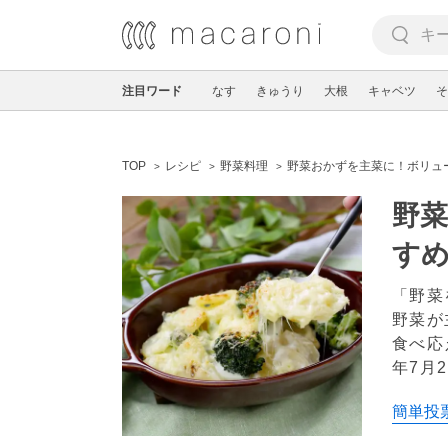
注目ワード
なす
きゅうり
大根
キャベツ
そ
TOP
レシピ
野菜料理
野菜おかずを主菜に！ボリュ
野菜
すめ
「野菜
野菜が
食べ応
年7月
簡単投票