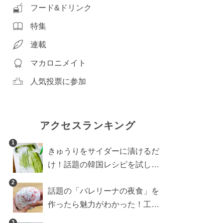
フード&ドリンク
特集
連載
マカロニメイト
人気投票に参加
アクセスランキング
1
きゅうりをサイダーに漬けるだ
け！話題の韓国レシピを試した
ら想像以上にアリでした
2
話題の「バレリーナの夜食」を
作ったら魅力がわかった！工程
10分の作り方
3