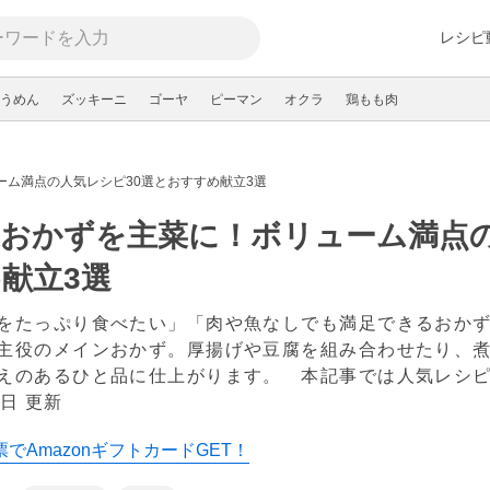
レシピ
うめん
ズッキーニ
ゴーヤ
ピーマン
オクラ
鶏もも肉
ーム満点の人気レシピ30選とおすすめ献立3選
おかずを主菜に！ボリューム満点の
献立3選
をたっぷり食べたい」「肉や魚なしでも満足できるおか
主役のメインおかず。厚揚げや豆腐を組み合わせたり、
えのあるひと品に仕上がります。 本記事では人気レシピ
2日 更新
でAmazonギフトカードGET！