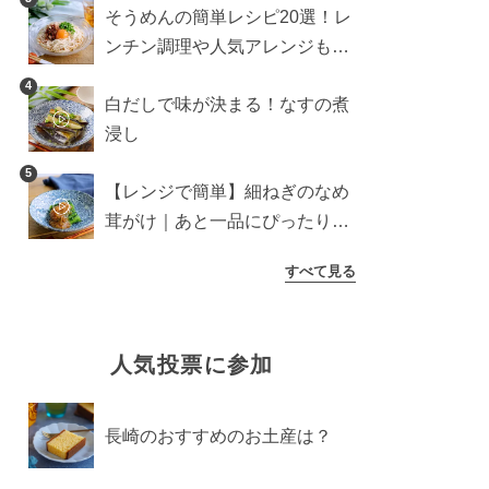
そうめんの簡単レシピ20選！レ
ンチン調理や人気アレンジも紹
介
4
白だしで味が決まる！なすの煮
浸し
5
【レンジで簡単】細ねぎのなめ
茸がけ｜あと一品にぴったり副
菜
すべて見る
人気投票に参加
長崎のおすすめのお土産は？