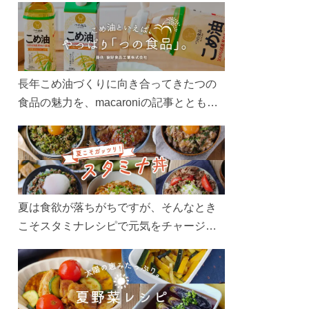
長年こめ油づくりに向き合ってきたつの
食品の魅力を、macaroniの記事とともに
ご紹介します。レシピや活用術はもちろ
ん、製造現場や品質へのこだわりまで。
こめ油をもっと好きになるコンテンツを
ぜひお楽しみください。
夏は食欲が落ちがちですが、そんなとき
こそスタミナレシピで元気をチャージ！
お肉や夏野菜をたっぷり使う丼をガッツ
リ食べて、夏バテを吹き飛ばしましょ
う！