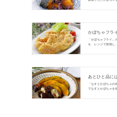
と、時間のかかる豆
めしたいひと品です
かぼちゃフラ
「かぼちゃフライ」
を、レンジで加熱し
す。サクサクな衣と
うと、簡単にフライ
あとひと品に
「なすとかぼちゃの
でなすとかぼちゃを
ッとしみた野菜が絶