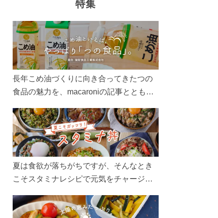
特集
長年こめ油づくりに向き合ってきたつの
食品の魅力を、macaroniの記事とともに
ご紹介します。レシピや活用術はもちろ
ん、製造現場や品質へのこだわりまで。
こめ油をもっと好きになるコンテンツを
ぜひお楽しみください。
夏は食欲が落ちがちですが、そんなとき
こそスタミナレシピで元気をチャージ！
お肉や夏野菜をたっぷり使う丼をガッツ
リ食べて、夏バテを吹き飛ばしましょ