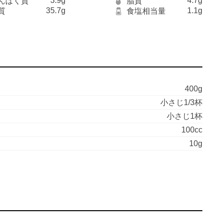
3.9g
4.7g
んぱく質
脂質
35.7g
1.1g
質
食塩相当量
400g
小さじ1/3杯
小さじ1杯
100cc
10g