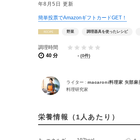
年8月5日 更新
簡単投票でAmazonギフトカードGET！
野菜
調理器具を使ったレシピ
調理時間
40 分
-
(0件)
ライター :
macaroni料理家 矢部
料理研究家
栄養情報（1人あたり）