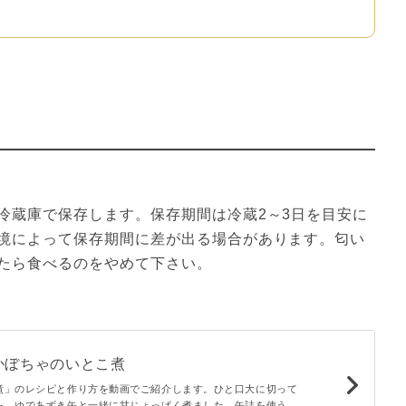
冷蔵庫で保存します。保存期間は冷蔵2～3日を目安に
境によって保存期間に差が出る場合があります。匂い
たら食べるのをやめて下さい。
かぼちゃのいとこ煮
煮」のレシピと作り方を動画でご紹介します。ひと口大に切って
を、ゆであずき缶と一緒に甘じょっぱく煮ました。缶詰を使う