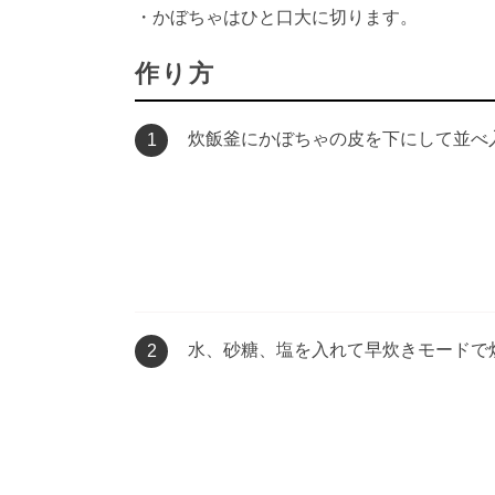
・かぼちゃはひと口大に切ります。
作り方
炊飯釜にかぼちゃの皮を下にして並べ
1
水、砂糖、塩を入れて早炊きモードで
2