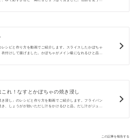
の下処理いらずで簡単に作ることができますよ。冬至にもおすす
。
イ
のレシピと作り方を動画でご紹介します。スライスしたかぼちゃ
、衣付けして揚げました。かぼちゃがメイン級になれるひと品で
、かぼちゃのホクホクとした食感が楽しめます。バッター液を使
が作れますよ。
はこれ！なすとかぼちゃの焼き浸し
焼き浸し」のレシピと作り方を動画でご紹介します。フライパン
焼き、しょうがが効いただし汁をかけるひと品。だし汁がジュワ
品ですよ。お好みの夏野菜でアレンジするのもおすすめです。
この記事を報告する