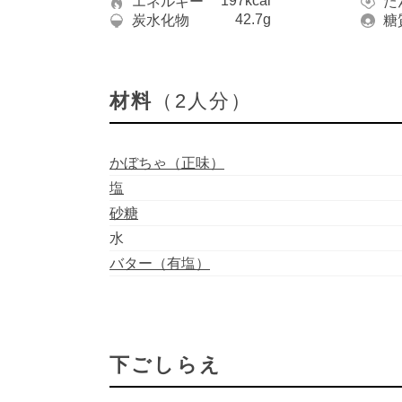
197kcal
エネルギー
た
42.7g
炭水化物
糖
材料
（2人分）
かぼちゃ（正味）
塩
砂糖
水
バター（有塩）
下ごしらえ