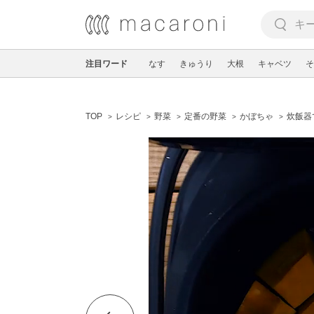
注目ワード
なす
きゅうり
大根
キャベツ
そ
TOP
レシピ
野菜
定番の野菜
かぼちゃ
炊飯器