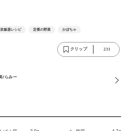
炊飯器レシピ
定番の野菜
かぼちゃ
クリップ
231
麻美/らみー