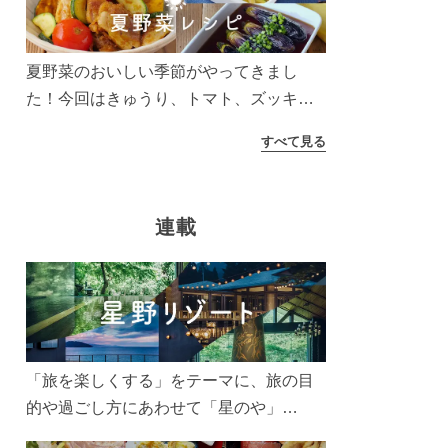
う！
夏野菜のおいしい季節がやってきまし
た！今回はきゅうり、トマト、ズッキー
ニなどを使ったレシピをご紹介します。
すべて見る
太陽の光をたっぷりあびた夏野菜は栄養
もたっぷり。美味しく食べてパワーチャ
ージしましょう♪
連載
「旅を楽しくする」をテーマに、旅の目
的や過ごし方にあわせて「星のや」
「界」「リゾナーレ」「OMO(おも)」「B