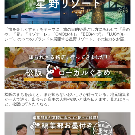
「旅を楽しくする」をテーマに、旅の目的や過ごし方にあわせて「星の
や」「界」「リゾナーレ」「OMO(おも)」「BEB(ベブ)」「LUCY(ルー
シー)」の 6 つのブランドを展開する星野リゾート。その魅力をお届け
する旅の連載。次の旅先探しのヒントにいかがですか？
松阪のまちを歩くと、まだ知らないおいしさが待っている。地元編集者
が一人で巡り、出会った店主の人柄や想いと味を伝えます。見ればきっ
と、松阪に行きたくなる。