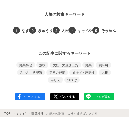
人気の検索キーワード
1
なす
2
きゅうり
3
大根
4
キャベツ
5
そうめん
この記事に関するキーワード
野菜料理
煮物
大豆・大豆加工品
野菜
調味料
みりん・料理酒
定番の野菜
油揚げ・厚揚げ
大根
みりん
油揚げ
TOP
レシピ
野菜料理
基本の副菜！大根と油揚げの含め煮