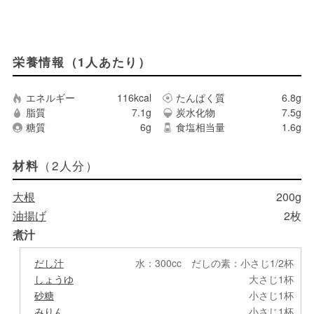
栄養情報（1人あたり）
エネルギー
116kcal
たんぱく質
6.8g
脂質
7.1g
炭水化物
7.5g
糖質
6g
食塩相当量
1.6g
（2人分）
材料
大根
200g
油揚げ
2枚
煮汁
だし汁
水：300cc だしの素：小さじ1/2杯
しょうゆ
大さじ1杯
砂糖
小さじ1杯
みりん
小さじ1杯