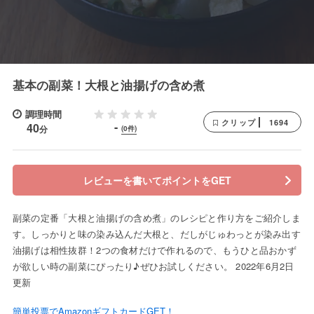
基本の副菜！大根と油揚げの含め煮
調理時間
1694
クリップ
-
40
分
(0件)
レビューを書いてポイントをGET
副菜の定番「大根と油揚げの含め煮」のレシピと作り方をご紹介しま
す。しっかりと味の染み込んだ大根と、だしがじゅわっとが染み出す
油揚げは相性抜群！2つの食材だけで作れるので、もうひと品おかず
が欲しい時の副菜にぴったり♪ぜひお試しください。 2022年6月2日
更新
簡単投票でAmazonギフトカードGET！