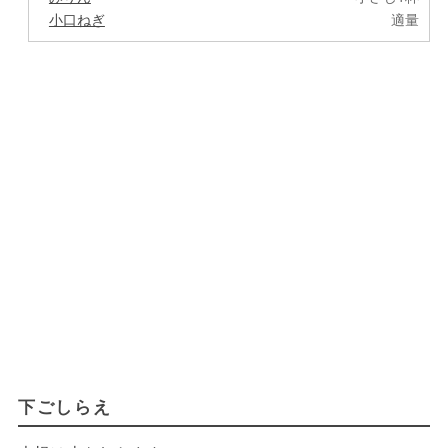
小口ねぎ
適量
下ごしらえ