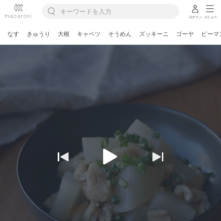
ログイン
メニュー
なす
きゅうり
大根
キャベツ
そうめん
ズッキーニ
ゴーヤ
ピーマ