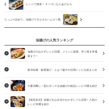
レンジで簡単！ チーズいなりあげもち
たっぷり詰めて。油揚げでタルタルハムカツ風
油揚げの人気ランキング
油揚げのおかずレシピ22選。メインに副菜、作り置き常備
1
菜まで！
新潟名物「栃尾揚げ」とは？魅力や活用レシピを総まとめ
2
大量消費に！思わずハマる油揚げの絶品レシピ10選を紹介
3
【保存必須】油揚げをお弁当やおかずにフル活用！人気の
4
レシピ30選を紹介