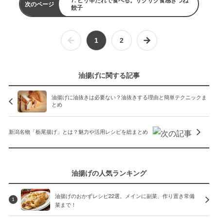
7. ピリ辛だれで食べる。サクサク食感きつね
次のページ
餃子
1
2
油揚げに関する記事
油揚げに油抜きは必要ない？油抜きする理由と簡単テクニックま
とめ
新潟名物「栃尾揚げ」とは？魅力や活用レシピを総まとめ
油揚げの人気ランキング
油揚げのおかずレシピ22選。メインに副菜、作り置き常備
1
菜まで！