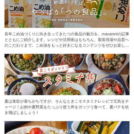
長年こめ油づくりに向き合ってきたつの食品の魅力を、macaroniの記事
とともにご紹介します。レシピや活用術はもちろん、製造現場や品質へ
のこだわりまで。こめ油をもっと好きになるコンテンツをぜひお楽しみ
ください。
夏は食欲が落ちがちですが、そんなときこそスタミナレシピで元気をチ
ャージ！お肉や夏野菜をたっぷり使う丼をガッツリ食べて、夏バテを吹
き飛ばしましょう！