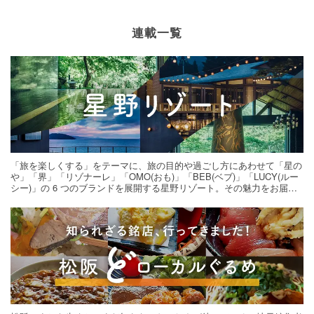
連載一覧
「旅を楽しくする」をテーマに、旅の目的や過ごし方にあわせて「星の
や」「界」「リゾナーレ」「OMO(おも)」「BEB(ベブ)」「LUCY(ルー
シー)」の 6 つのブランドを展開する星野リゾート。その魅力をお届け
する旅の連載。次の旅先探しのヒントにいかがですか？