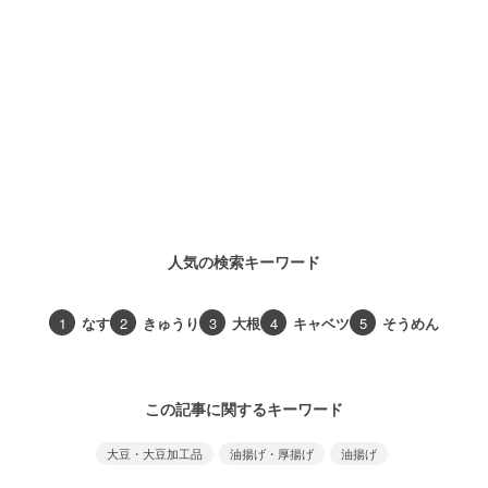
人気の検索キーワード
1
なす
2
きゅうり
3
大根
4
キャベツ
5
そうめん
この記事に関するキーワード
大豆・大豆加工品
油揚げ・厚揚げ
油揚げ