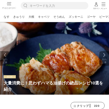
ログイン
メニュー
なす
きゅうり
大根
キャベツ
そうめん
ズッキーニ
ゴーヤ
ピーマ
前の
次の
記事
記事
大量消費に！思わずハマる油揚げの絶品レシピ10選を
紹介
220
クリップ