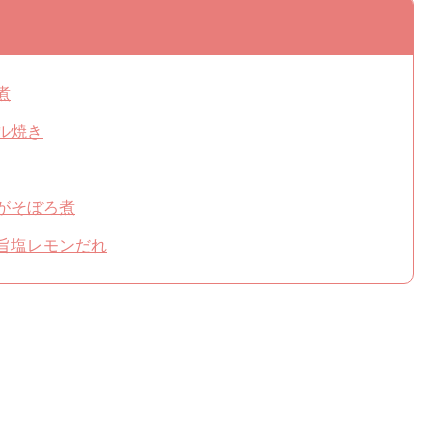
煮
ル焼き
うがそぼろ煮
の旨塩レモンだれ