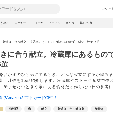
レシピ
うめん
ズッキーニ
ゴーヤ
ピーマン
オクラ
鶏もも肉
卵焼きに合う献立。冷蔵庫にあるもので作れるおかず、副菜、汁物15選
焼きに合う献立。冷蔵庫にあるもの
5選
をおかずのひと品にするとき、どんな献立にするか悩み
菜、汁物を15品紹介します。冷蔵庫やストック食材で作
に済ませたいときや家にある食材だけ作りたい日の参考
でAmazonギフトカードGET！
卵料理
卵
献立
卵焼き・だし巻き卵
卵焼き