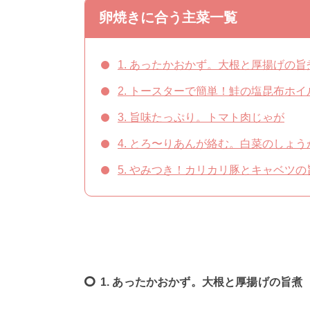
卵焼きに合う主菜一覧
1. あったかおかず。大根と厚揚げの旨
2. トースターで簡単！鮭の塩昆布ホイ
3. 旨味たっぷり。トマト肉じゃが
4. とろ〜りあんが絡む。白菜のしょ
5. やみつき！カリカリ豚とキャベツ
1. あったかおかず。大根と厚揚げの旨煮