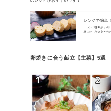
のレシピがおすすめです！
レンジで簡単
「レンジ卵焼き」の
単にだし巻き卵が作
せん。忙しい朝のお
卵焼きに合う献立【主菜】5選