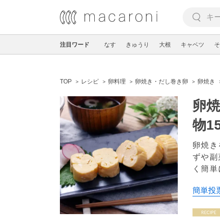
注目ワード
なす
きゅうり
大根
キャベツ
そ
TOP
レシピ
卵料理
卵焼き・だし巻き卵
卵焼き
卵
物1
卵焼き
ずや副
く簡単
簡単投票