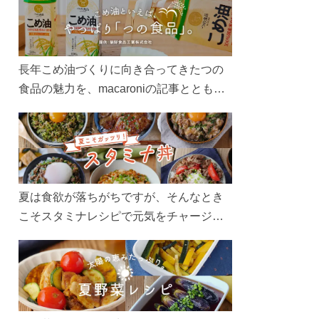
長年こめ油づくりに向き合ってきたつの
食品の魅力を、macaroniの記事とともに
ご紹介します。レシピや活用術はもちろ
ん、製造現場や品質へのこだわりまで。
こめ油をもっと好きになるコンテンツを
ぜひお楽しみください。
夏は食欲が落ちがちですが、そんなとき
こそスタミナレシピで元気をチャージ！
お肉や夏野菜をたっぷり使う丼をガッツ
リ食べて、夏バテを吹き飛ばしましょ
う！