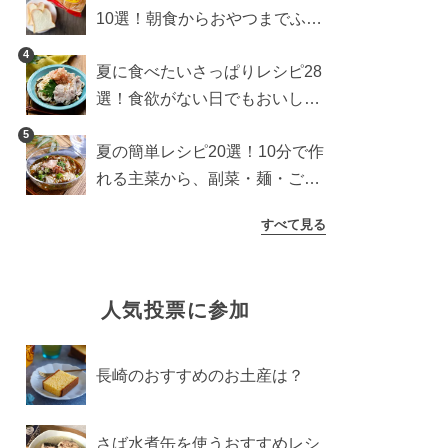
10選！朝食からおやつまでふん
わり食パンを楽しむアレンジ
4
夏に食べたいさっぱりレシピ28
選！食欲がない日でもおいしい
簡単おかず・麺・ごはん
5
夏の簡単レシピ20選！10分で作
れる主菜から、副菜・麺・ごは
んまで一気に紹介
すべて見る
人気投票に参加
長崎のおすすめのお土産は？
さば水煮缶を使うおすすめレシ