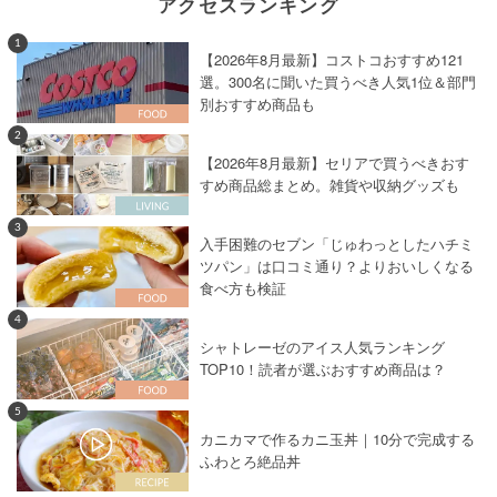
アクセスランキング
1
【2026年8月最新】コストコおすすめ121
選。300名に聞いた買うべき人気1位＆部門
別おすすめ商品も
2
【2026年8月最新】セリアで買うべきおす
すめ商品総まとめ。雑貨や収納グッズも
3
入手困難のセブン「じゅわっとしたハチミ
ツパン」は口コミ通り？よりおいしくなる
食べ方も検証
4
シャトレーゼのアイス人気ランキング
TOP10！読者が選ぶおすすめ商品は？
5
カニカマで作るカニ玉丼｜10分で完成する
ふわとろ絶品丼