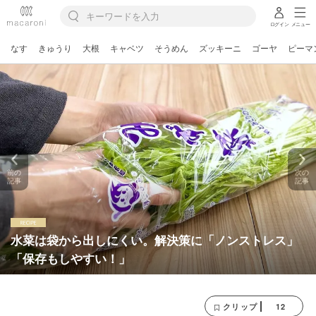
ログイン
メニュー
なす
きゅうり
大根
キャベツ
そうめん
ズッキーニ
ゴーヤ
ピーマ
前の
次の
記事
記事
水菜は袋から出しにくい。解決策に「ノンストレス」
「保存もしやすい！」
12
クリップ