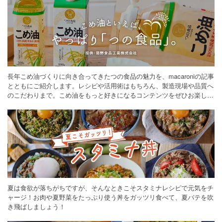
長年こめ油づくりに向き合ってきたつの食品の魅力を、macaroniの記事
とともにご紹介します。レシピや活用術はもちろん、製造現場や品質へ
のこだわりまで。こめ油をもっと好きになるコンテンツをぜひお楽しみ
ください。
夏は食欲が落ちがちですが、そんなときこそスタミナレシピで元気をチ
ャージ！お肉や夏野菜をたっぷり使う丼をガッツリ食べて、夏バテを吹
き飛ばしましょう！