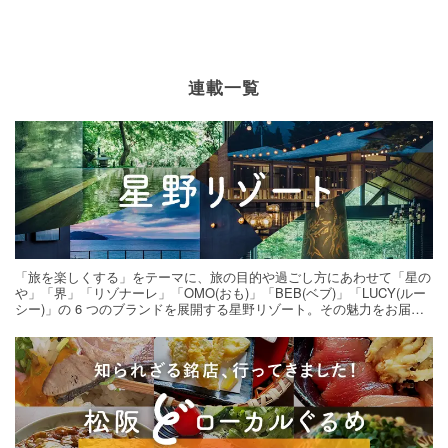
連載一覧
「旅を楽しくする」をテーマに、旅の目的や過ごし方にあわせて「星の
や」「界」「リゾナーレ」「OMO(おも)」「BEB(ベブ)」「LUCY(ルー
シー)」の 6 つのブランドを展開する星野リゾート。その魅力をお届け
する旅の連載。次の旅先探しのヒントにいかがですか？