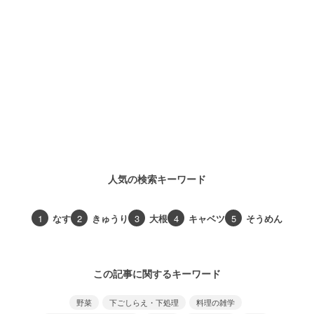
人気の検索キーワード
1
なす
2
きゅうり
3
大根
4
キャベツ
5
そうめん
この記事に関するキーワード
野菜
下ごしらえ・下処理
料理の雑学