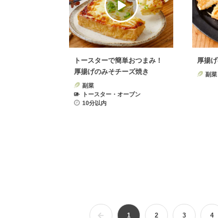
トースターで簡単おつまみ！
厚揚げ
厚揚げのみそチーズ焼き
副菜
副菜
トースター・オーブン
10分以内
1
2
3
4