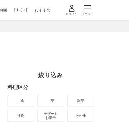
動画
トレンド
おすすめ
ログイン
メニュー
絞り込み
料理区分
主食
主菜
副菜
デザート

汁物
その他
お菓子