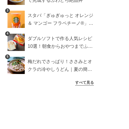
で完成するふわとろ絶品丼
3
スタバ「ぎゅぎゅっと オレンジ
＆ マンゴー フラペチーノ®」の
正解カスタム。最後のひとくち
4
ダブルソフトで作る人気レシピ
まで果肉ごろごろ！
10選！朝食からおやつまでふん
わり食パンを楽しむアレンジ
5
梅だれでさっぱり！ささみとオ
クラの冷やしうどん｜夏の簡単
ランチに
すべて見る