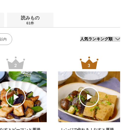
読みもの
61件
分以内
なすとピーマンと厚揚
レンジで作れる！なすと厚揚