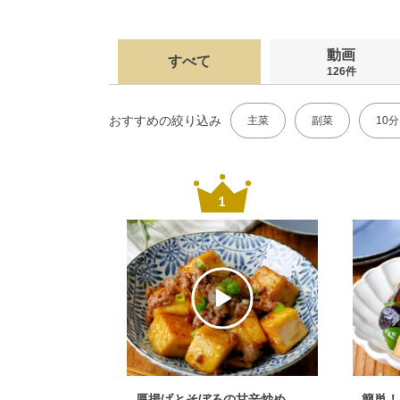
動画
すべて
126件
おすすめの絞り込み
主菜
副菜
10
厚揚げとそぼろの甘辛炒め
簡単！