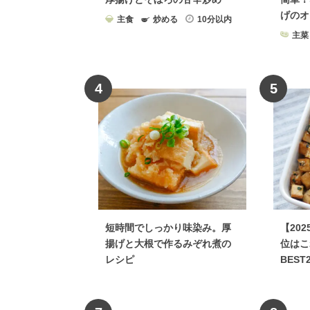
げのオ
主食
炒める
10分以内
主菜
4
5
短時間でしっかり味染み。厚
【20
揚げと大根で作るみぞれ煮の
位はこ
レシピ
BEST