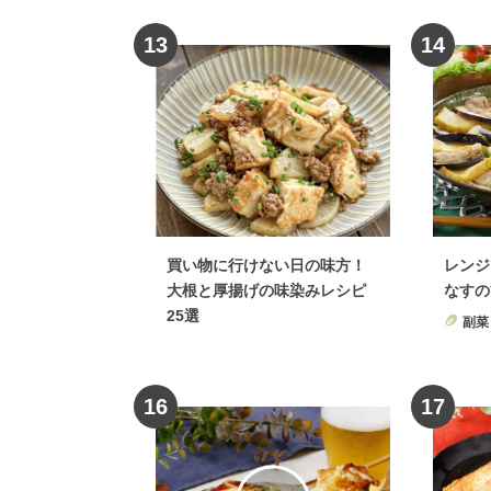
13
14
買い物に行けない日の味方！
レンジ
大根と厚揚げの味染みレシピ
なすの
25選
副菜
16
17