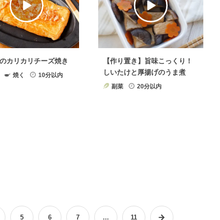
のカリカリチーズ焼き
【作り置き】旨味こっくり！
しいたけと厚揚げのうま煮
焼く
10分以内
副菜
20分以内
5
6
7
…
11