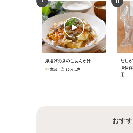
7
8
厚揚げのきのこあんかけ
だしが
凍保存
主菜
20分以内
用
おすす