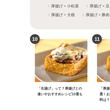
厚揚げ
×
小松菜
厚揚げ
×
豆
厚揚げ
×
大根
厚揚げ
×
豚肉
10
11
「生揚げ」って？厚揚げとの
「厚揚
違いやおすすめレシピ10選も
選！お
料は？