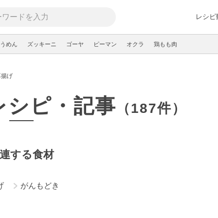
レシピ
うめん
ズッキーニ
ゴーヤ
ピーマン
オクラ
鶏もも肉
厚揚げ
レシピ・記事
（187件）
連する食材
げ
がんもどき