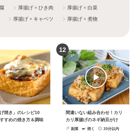
腐
厚揚げ
×
ひき肉
厚揚げ
×
白菜
厚揚げ
×
キャベツ
厚揚げ
×
煮物
12
げ焼き」のレシピ10
間違いない組み合わせ！カリ
すすめの焼き方＆調味
カリ厚揚げのネギ納豆がけ
副菜
焼く
20分以内