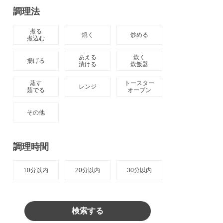
調理法
煮る

焼く
炒める
煮込む
あえる

炊く

揚げる
漬ける
炊飯器
蒸す

トースター

レンジ
茹でる
オーブン
その他
調理時間
10分以内
20分以内
30分以内
検索する