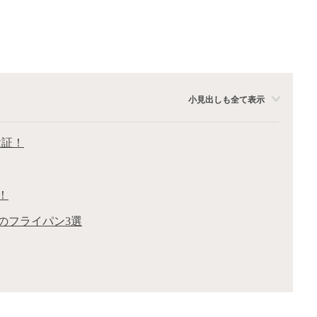
小見出しも全て表示
検証！
！
のフライパン3選