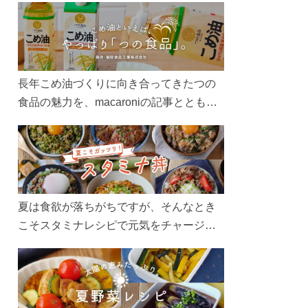
長年こめ油づくりに向き合ってきたつの
食品の魅力を、macaroniの記事とともに
ご紹介します。レシピや活用術はもちろ
ん、製造現場や品質へのこだわりまで。
こめ油をもっと好きになるコンテンツを
ぜひお楽しみください。
夏は食欲が落ちがちですが、そんなとき
こそスタミナレシピで元気をチャージ！
お肉や夏野菜をたっぷり使う丼をガッツ
リ食べて、夏バテを吹き飛ばしましょ
う！