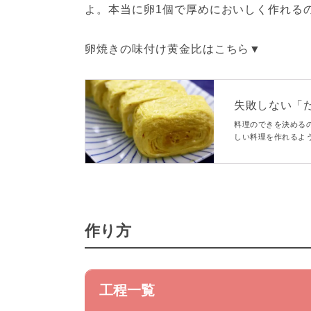
よ。本当に卵1個で厚めにおいしく作れる
卵焼きの味付け黄金比はこちら▼
失敗しない「
付けテクを大公開！
料理のできを決める
しい料理を作れるよ
比」を料理のプロが
ルールとは？
作り方
工程一覧