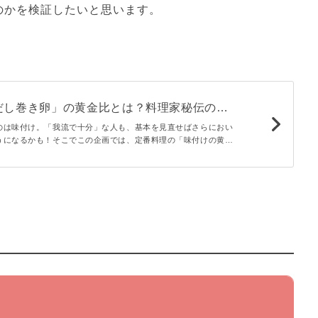
のかを検証したいと思います。
だし巻き卵」の黄金比とは？料理家秘伝の味
 - macaroni
のは味付け。「我流で十分」な人も、基本を見直せばさらにおい
うになるかも！そこでこの企画では、定番料理の「味付けの黄金
ご紹介。今回の献立はだし巻き卵。ジューシーに仕上げるための