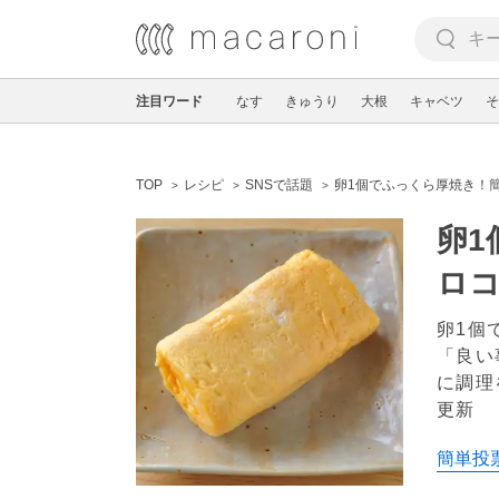
注目ワード
なす
きゅうり
大根
キャベツ
そ
TOP
レシピ
SNSで話題
卵1個でふっくら厚焼き！
卵1
ロ
卵1個
「良い
に調理
更新
簡単投票