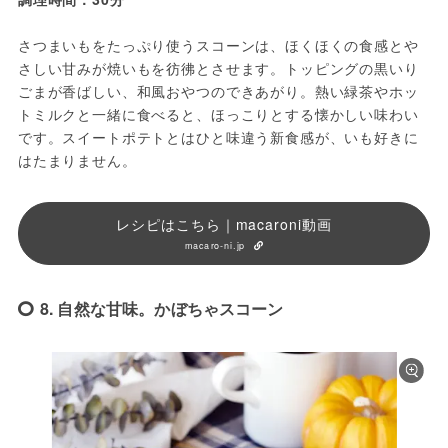
さつまいもをたっぷり使うスコーンは、ほくほくの食感とや
さしい甘みが焼いもを彷彿とさせます。トッピングの黒いり
ごまが香ばしい、和風おやつのできあがり。熱い緑茶やホッ
トミルクと一緒に食べると、ほっこりとする懐かしい味わい
です。スイートポテトとはひと味違う新食感が、いも好きに
はたまりません。
レシピはこちら｜macaroni動画
macaro-ni.jp
8. 自然な甘味。かぼちゃスコーン