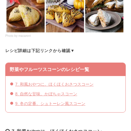
Photo by macaroni
レシピ詳細は下記リンクから確認▼
野菜やフルーツスコーンのレシピ一覧
7. 和風おやつに。ほくほくおさつスコーン
8. 自然な甘味。かぼちゃスコーン
9. 冬の定番。シュトーレン風スコーン