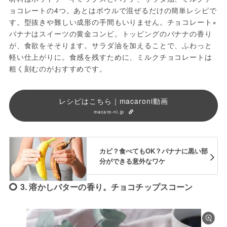
ョコレートの4つ。あとはボウルで混ぜるだけの簡単レシピで
す。型抜きや難しい成形の手間もいりません。チョコレート×
バナナはスイーツの黄金コンビ。トッピングのバナナの香り
が、食欲をそそります。サラダ油を加えることで、ふわっと
軽い仕上がりに。食感を残すために、ミルクチョコレートは
粗く刻むのがおすすめです。
レシピはこちら｜macaroni動画
macaro-ni.jp
カビ？食べてもOK？バナナに黒い部
分ができる意外なワケ
3. 溶かしバターの香り。チョコチップスコーン