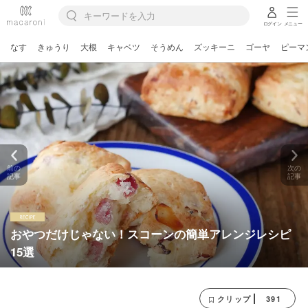
ログイン
メニュー
なす
きゅうり
大根
キャベツ
そうめん
ズッキーニ
ゴーヤ
ピーマ
前の
次の
記事
記事
おやつだけじゃない！スコーンの簡単アレンジレシピ
15選
391
クリップ