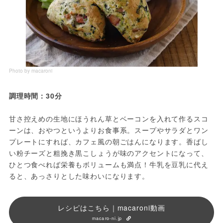
Photo by macaroni
調理時間：30分
甘さ控えめの生地にほうれん草とベーコンを入れて作るスコ
ーンは、おやつというよりお食事系。スープやサラダとワン
プレートにすれば、カフェ風の朝ごはんになります。香ばし
い粉チーズと粗挽き黒こしょうが味のアクセントになって、
ひとつ食べれば栄養もボリュームも満点！牛乳を豆乳に代え
ると、あっさりとした味わいになります。
レシピはこちら｜macaroni動画
macaro-ni.jp