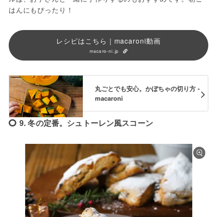
はんにもぴったり！
レシピはこちら｜macaroni動画
macaro-ni.jp
丸ごとでも安心。かぼちゃの切り方 -
macaroni
9. 冬の定番。シュトーレン風スコーン