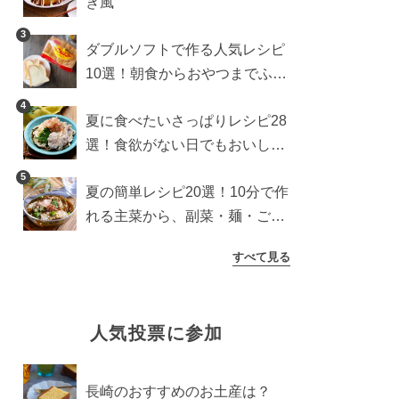
き風
3
ダブルソフトで作る人気レシピ
10選！朝食からおやつまでふん
わり食パンを楽しむアレンジ
4
夏に食べたいさっぱりレシピ28
選！食欲がない日でもおいしい
簡単おかず・麺・ごはん
5
夏の簡単レシピ20選！10分で作
れる主菜から、副菜・麺・ごは
んまで一気に紹介
すべて見る
人気投票に参加
長崎のおすすめのお土産は？