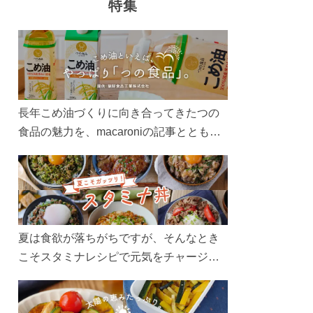
特集
長年こめ油づくりに向き合ってきたつの
食品の魅力を、macaroniの記事とともに
ご紹介します。レシピや活用術はもちろ
ん、製造現場や品質へのこだわりまで。
こめ油をもっと好きになるコンテンツを
ぜひお楽しみください。
夏は食欲が落ちがちですが、そんなとき
こそスタミナレシピで元気をチャージ！
お肉や夏野菜をたっぷり使う丼をガッツ
リ食べて、夏バテを吹き飛ばしましょ