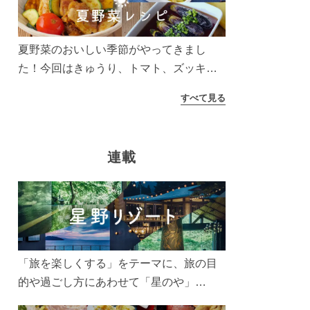
う！
夏野菜のおいしい季節がやってきまし
た！今回はきゅうり、トマト、ズッキー
ニなどを使ったレシピをご紹介します。
すべて見る
太陽の光をたっぷりあびた夏野菜は栄養
もたっぷり。美味しく食べてパワーチャ
ージしましょう♪
連載
「旅を楽しくする」をテーマに、旅の目
的や過ごし方にあわせて「星のや」
「界」「リゾナーレ」「OMO(おも)」「B