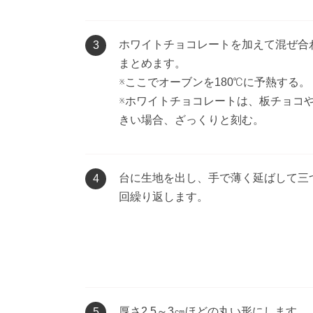
ホワイトチョコレートを加えて混ぜ合
3
まとめます。
※ここでオーブンを180℃に予熱する。
※ホワイトチョコレートは、板チョコ
きい場合、ざっくりと刻む。
台に生地を出し、手で薄く延ばして三
4
回繰り返します。
厚さ2.5～3㎝ほどの丸い形にします。
5