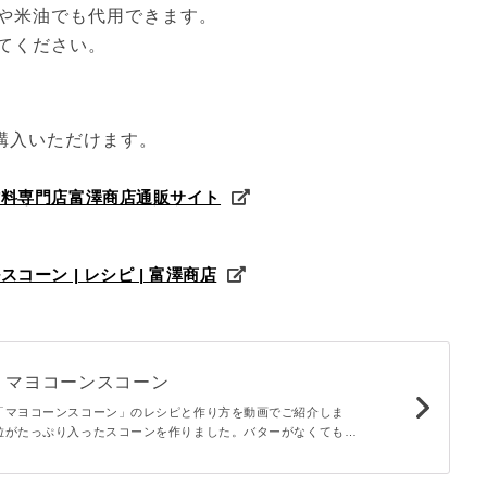
や米油でも代用できます。
てください。
購入いただけます。
材料専門店富澤商店通販サイト
ーン | レシピ | 富澤商店
！マヨコーンスコーン
「マヨコーンスコーン」のレシピと作り方を動画でご紹介しま
粒がたっぷり入ったスコーンを作りました。バターがなくてもマ
で、外はサクサク中はふわふわのスコーンが手軽に作れます。朝
りのひと品ですよ。