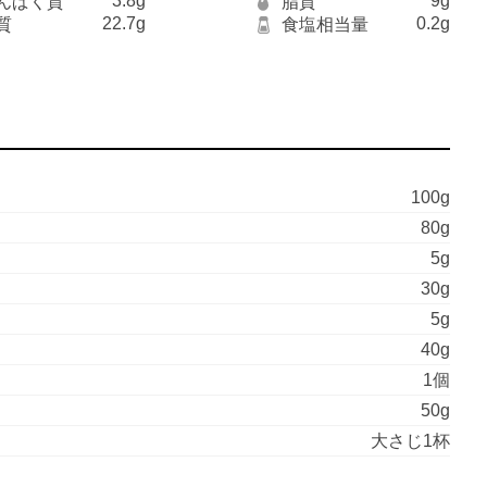
3.8g
9g
んぱく質
脂質
22.7g
0.2g
質
食塩相当量
100g
80g
5g
30g
5g
40g
1個
50g
大さじ1杯