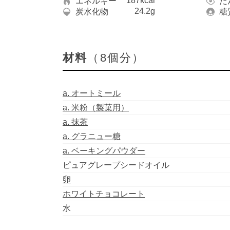
187kcal
エネルギー
た
24.2g
炭水化物
糖
材料
（8個分）
a. オートミール
a. 米粉（製菓用）
a. 抹茶
a. グラニュー糖
a. ベーキングパウダー
ピュアグレープシードオイル
卵
ホワイトチョコレート
水