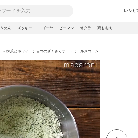
レシピ
うめん
ズッキーニ
ゴーヤ
ピーマン
オクラ
鶏もも肉
ン
抹茶とホワイトチョコのざくざくオートミールスコーン