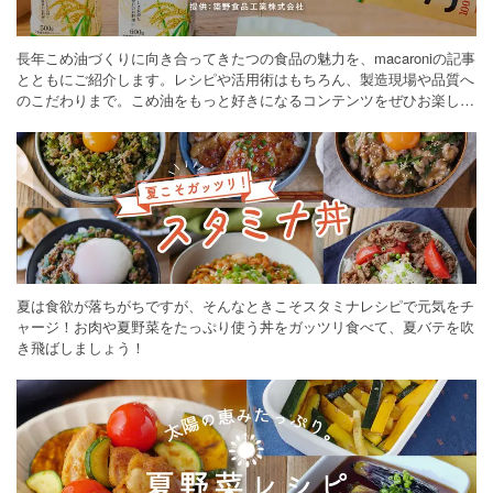
長年こめ油づくりに向き合ってきたつの食品の魅力を、macaroniの記事
とともにご紹介します。レシピや活用術はもちろん、製造現場や品質へ
のこだわりまで。こめ油をもっと好きになるコンテンツをぜひお楽しみ
ください。
夏は食欲が落ちがちですが、そんなときこそスタミナレシピで元気をチ
ャージ！お肉や夏野菜をたっぷり使う丼をガッツリ食べて、夏バテを吹
き飛ばしましょう！