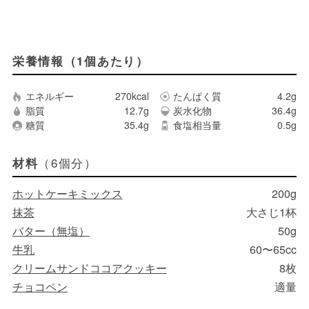
栄養情報（1個あたり）
エネルギー
270kcal
たんぱく質
4.2g
脂質
12.7g
炭水化物
36.4g
糖質
35.4g
食塩相当量
0.5g
（6個分）
材料
ホットケーキミックス
200g
抹茶
大さじ1杯
バター（無塩）
50g
牛乳
60〜65cc
クリームサンドココアクッキー
8枚
チョコペン
適量