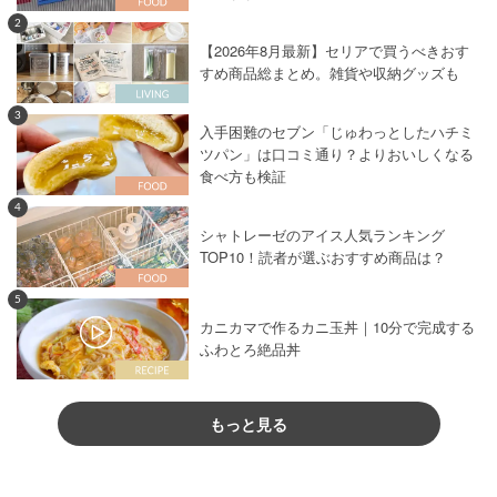
2
【2026年8月最新】セリアで買うべきおす
すめ商品総まとめ。雑貨や収納グッズも
3
入手困難のセブン「じゅわっとしたハチミ
ツパン」は口コミ通り？よりおいしくなる
食べ方も検証
4
シャトレーゼのアイス人気ランキング
TOP10！読者が選ぶおすすめ商品は？
5
カニカマで作るカニ玉丼｜10分で完成する
ふわとろ絶品丼
もっと見る