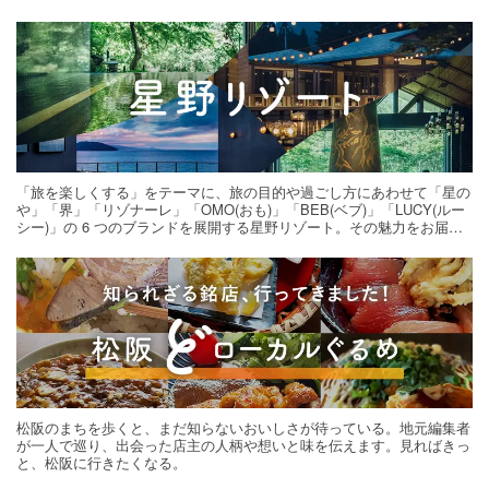
「旅を楽しくする」をテーマに、旅の目的や過ごし方にあわせて「星の
や」「界」「リゾナーレ」「OMO(おも)」「BEB(ベブ)」「LUCY(ルー
シー)」の 6 つのブランドを展開する星野リゾート。その魅力をお届け
する旅の連載。次の旅先探しのヒントにいかがですか？
松阪のまちを歩くと、まだ知らないおいしさが待っている。地元編集者
が一人で巡り、出会った店主の人柄や想いと味を伝えます。見ればきっ
と、松阪に行きたくなる。