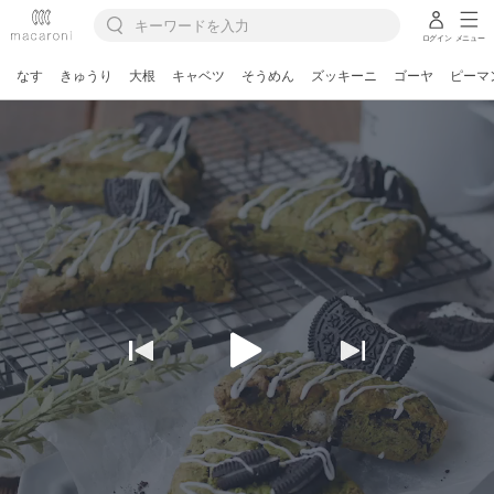
ログイン
メニュー
なす
きゅうり
大根
キャベツ
そうめん
ズッキーニ
ゴーヤ
ピーマ