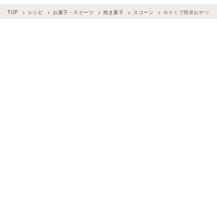
TOP
レシピ
お菓子・スイーツ
焼き菓子
スコーン
ホケミで簡単おやつ！