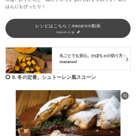
はんにもぴったり！
レシピはこちら｜macaroni動画
macaro-ni.jp
丸ごとでも安心。かぼちゃの切り方 -
macaroni
9. 冬の定番。シュトーレン風スコーン