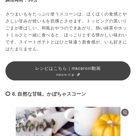
さつまいもをたっぷり使うスコーンは、ほくほくの食感とや
さしい甘みが焼いもを彷彿とさせます。トッピングの黒いり
ごまが香ばしい、和風おやつのできあがり。熱い緑茶やホッ
トミルクと一緒に食べると、ほっこりとする懐かしい味わい
です。スイートポテトとはひと味違う新食感が、いも好きに
はたまりません。
レシピはこちら｜macaroni動画
macaro-ni.jp
8. 自然な甘味。かぼちゃスコーン