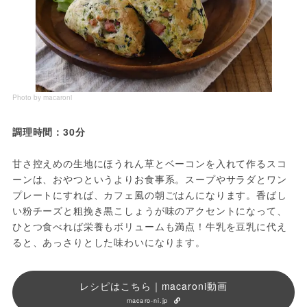
Photo by macaroni
調理時間：30分
甘さ控えめの生地にほうれん草とベーコンを入れて作るスコ
ーンは、おやつというよりお食事系。スープやサラダとワン
プレートにすれば、カフェ風の朝ごはんになります。香ばし
い粉チーズと粗挽き黒こしょうが味のアクセントになって、
ひとつ食べれば栄養もボリュームも満点！牛乳を豆乳に代え
ると、あっさりとした味わいになります。
レシピはこちら｜macaroni動画
macaro-ni.jp