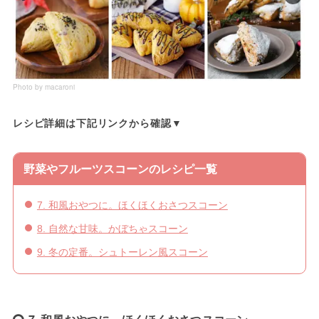
Photo by macaroni
レシピ詳細は下記リンクから確認▼
野菜やフルーツスコーンのレシピ一覧
7. 和風おやつに。ほくほくおさつスコーン
8. 自然な甘味。かぼちゃスコーン
9. 冬の定番。シュトーレン風スコーン