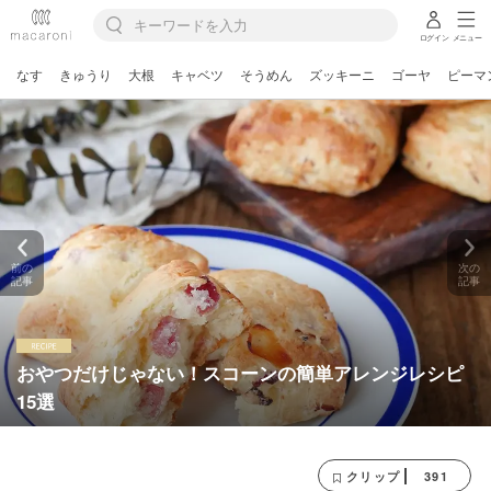
ログイン
メニュー
なす
きゅうり
大根
キャベツ
そうめん
ズッキーニ
ゴーヤ
ピーマ
前の
次の
記事
記事
おやつだけじゃない！スコーンの簡単アレンジレシピ
15選
391
クリップ