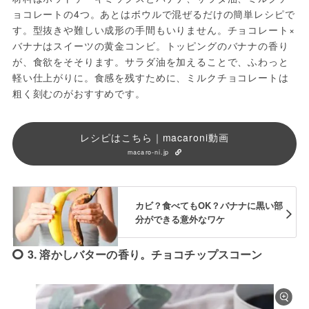
ョコレートの4つ。あとはボウルで混ぜるだけの簡単レシピで
す。型抜きや難しい成形の手間もいりません。チョコレート×
バナナはスイーツの黄金コンビ。トッピングのバナナの香り
が、食欲をそそります。サラダ油を加えることで、ふわっと
軽い仕上がりに。食感を残すために、ミルクチョコレートは
粗く刻むのがおすすめです。
レシピはこちら｜macaroni動画
macaro-ni.jp
カビ？食べてもOK？バナナに黒い部
分ができる意外なワケ
3. 溶かしバターの香り。チョコチップスコーン