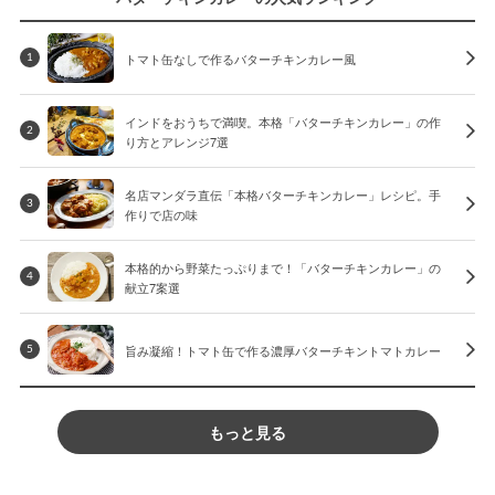
トマト缶なしで作るバターチキンカレー風
1
インドをおうちで満喫。本格「バターチキンカレー」の作
2
り方とアレンジ7選
名店マンダラ直伝「本格バターチキンカレー」レシピ。手
3
作りで店の味
本格的から野菜たっぷりまで！「バターチキンカレー」の
4
献立7案選
旨み凝縮！トマト缶で作る濃厚バターチキントマトカレー
5
もっと見る