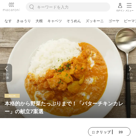
ログイン
メニュー
なす
きゅうり
大根
キャベツ
そうめん
ズッキーニ
ゴーヤ
ピーマ
前の
次の
記事
記事
本格的から野菜たっぷりまで！「バターチキンカレ
ー」の献立7案選
20
クリップ