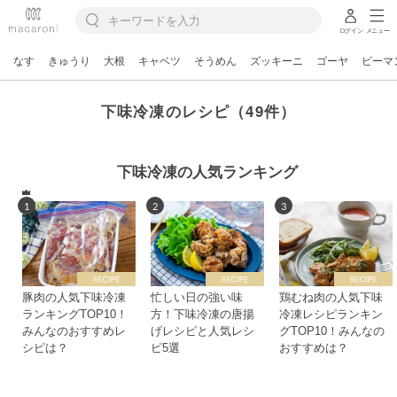
ログイン
メニュー
なす
きゅうり
大根
キャベツ
そうめん
ズッキーニ
ゴーヤ
ピーマ
下味冷凍のレシピ（49件）
下味冷凍の人気ランキング
1
2
3
豚肉の人気下味冷凍
忙しい日の強い味
鶏むね肉の人気下味
ランキングTOP10！
方！下味冷凍の唐揚
冷凍レシピランキン
みんなのおすすめレ
げレシピと人気レシ
グTOP10！みんなの
シピは？
ピ5選
おすすめは？