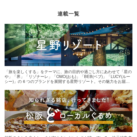
連載一覧
「旅を楽しくする」をテーマに、旅の目的や過ごし方にあわせて「星の
や」「界」「リゾナーレ」「OMO(おも)」「BEB(ベブ)」「LUCY(ルー
シー)」の 6 つのブランドを展開する星野リゾート。その魅力をお届け
する旅の連載。次の旅先探しのヒントにいかがですか？