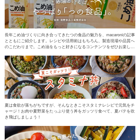
長年こめ油づくりに向き合ってきたつの食品の魅力を、macaroniの記事
とともにご紹介します。レシピや活用術はもちろん、製造現場や品質へ
のこだわりまで。こめ油をもっと好きになるコンテンツをぜひお楽しみ
ください。
夏は食欲が落ちがちですが、そんなときこそスタミナレシピで元気をチ
ャージ！お肉や夏野菜をたっぷり使う丼をガッツリ食べて、夏バテを吹
き飛ばしましょう！