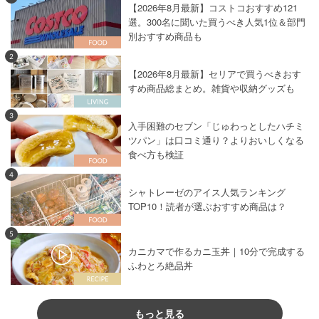
【2026年8月最新】コストコおすすめ121
選。300名に聞いた買うべき人気1位＆部門
別おすすめ商品も
2
【2026年8月最新】セリアで買うべきおす
すめ商品総まとめ。雑貨や収納グッズも
3
入手困難のセブン「じゅわっとしたハチミ
ツパン」は口コミ通り？よりおいしくなる
食べ方も検証
4
シャトレーゼのアイス人気ランキング
TOP10！読者が選ぶおすすめ商品は？
5
カニカマで作るカニ玉丼｜10分で完成する
ふわとろ絶品丼
もっと見る