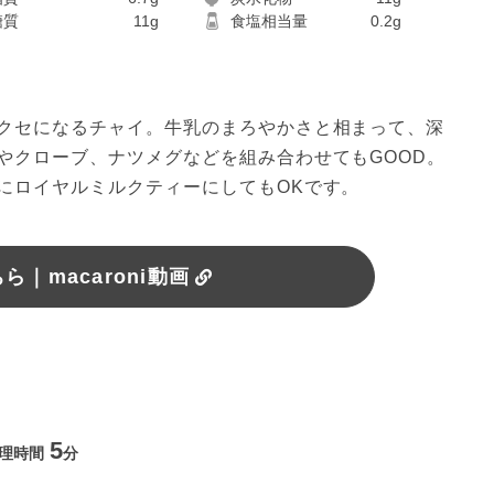
糖質
11g
食塩相当量
0.2g
クセになるチャイ。牛乳のまろやかさと相まって、深
やクローブ、ナツメグなどを組み合わせてもGOOD。
にロイヤルミルクティーにしてもOKです。
｜macaroni動画
5
理時間
分