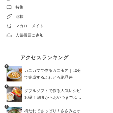
特集
連載
マカロニメイト
人気投票に参加
アクセスランキング
1
カニカマで作るカニ玉丼｜10分
で完成するふわとろ絶品丼
2
ダブルソフトで作る人気レシピ
10選！朝食からおやつまでふん
わり食パンを楽しむアレンジ
3
梅だれでさっぱり！ささみとオ