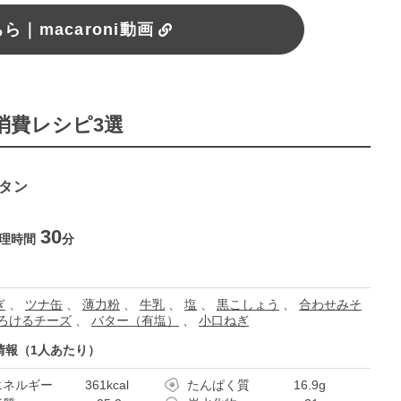
｜macaroni動画
消費レシピ3選
ラタン
30
理時間
分
ぎ
、
ツナ缶
、
薄力粉
、
牛乳
、
塩
、
黒こしょう
、
合わせみそ
ろけるチーズ
、
バター（有塩）
、
小口ねぎ
情報（1人あたり）
エネルギー
361kcal
たんぱく質
16.9g