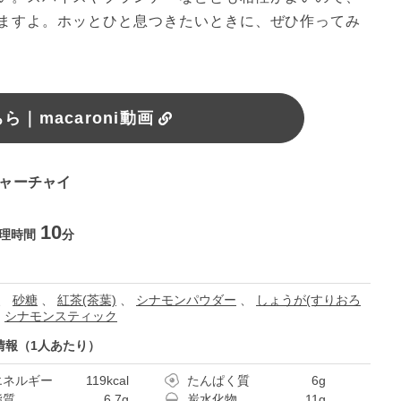
ますよ。ホッとひと息つきたいときに、ぜひ作ってみ
｜macaroni動画
ジャーチャイ
10
理時間
分
、
砂糖
、
紅茶(茶葉)
、
シナモンパウダー
、
しょうが(すりおろ
、
シナモンスティック
情報（1人あたり）
エネルギー
119kcal
たんぱく質
6g
脂質
6.7g
炭水化物
11g