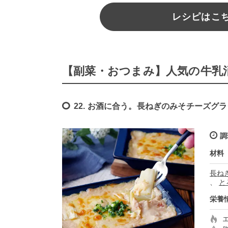
レシピはこちら
【副菜・おつまみ】人気の牛乳
22. お酒に合う。長ねぎのみそチーズグ
調
材料
長ね
、
と
栄養