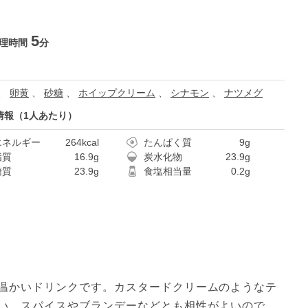
5
理時間
分
、
卵黄
、
砂糖
、
ホイップクリーム
、
シナモン
、
ナツメグ
情報（1人あたり）
エネルギー
264kcal
たんぱく質
9g
脂質
16.9g
炭水化物
23.9g
糖質
23.9g
食塩相当量
0.2g
温かいドリンクです。カスタードクリームのようなテ
い。スパイスやブランデーなどとも相性がよいので、