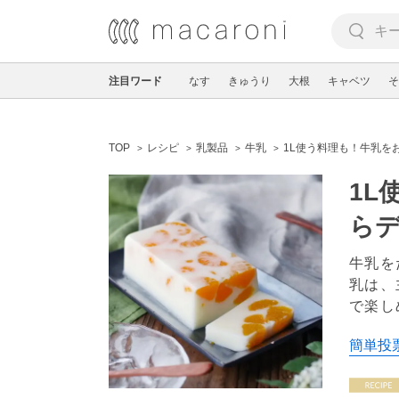
注目ワード
なす
きゅうり
大根
キャベツ
そ
TOP
レシピ
乳製品
牛乳
1L使う料理も！牛乳を
1L
ら
牛乳を
乳は、
で楽し
簡単投票