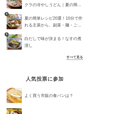
クラの冷やしうどん｜夏の簡単
ランチに
4
夏の簡単レシピ20選！10分で作
れる主菜から、副菜・麺・ごは
んまで一気に紹介
5
白だしで味が決まる！なすの煮
浸し
すべて見る
人気投票に参加
よく買う市販の食パンは？