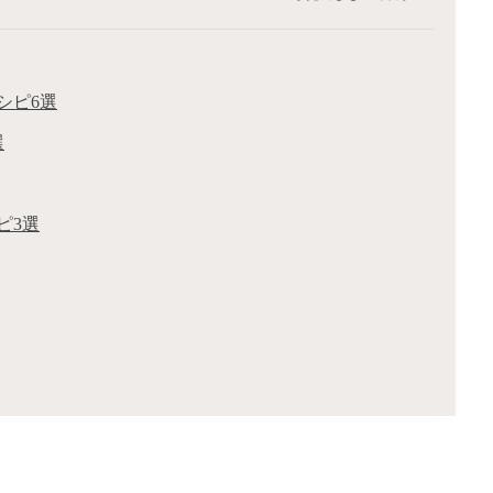
シピ6選
選
ピ3選