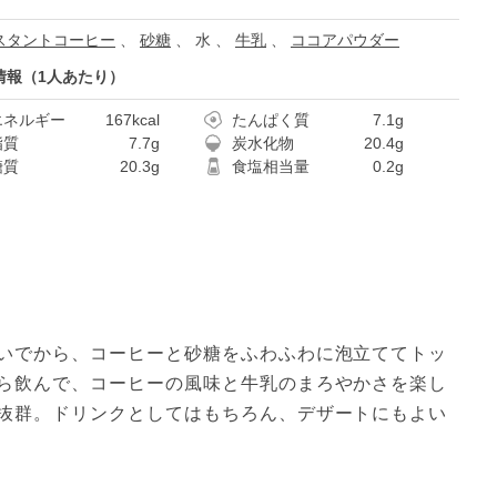
スタントコーヒー
、
砂糖
、
水
、
牛乳
、
ココアパウダー
情報（1人あたり）
エネルギー
167kcal
たんぱく質
7.1g
脂質
7.7g
炭水化物
20.4g
糖質
20.3g
食塩相当量
0.2g
いでから、コーヒーと砂糖をふわふわに泡立ててトッ
ら飲んで、コーヒーの風味と牛乳のまろやかさを楽し
抜群。ドリンクとしてはもちろん、デザートにもよい