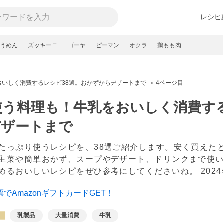
レシピ
うめん
ズッキーニ
ゴーヤ
ピーマン
オクラ
鶏もも肉
おいしく消費するレシピ38選。おかずからデザートまで
4ページ目
使う料理も！牛乳をおいしく消費す
デザートまで
たっぷり使うレシピを、38選ご紹介します。安く買えた
主菜や簡単おかず、スープやデザート、ドリンクまで使
めるおいしいレシピをぜひ参考にしてくださいね。
202
でAmazonギフトカードGET！
乳製品
大量消費
牛乳