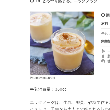
19. とろ〜り温まる。エッグノッグ
調
材料
牛乳
栄養
Photo by macaroni
牛乳消費量：360cc

エッグノッグは、牛乳、卵黄、砂糖で作る
イストは、子供から大人まで好まれる味わ