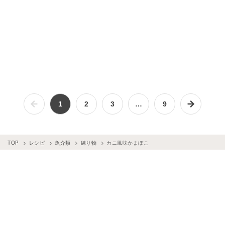
1
2
3
…
9
TOP
レシピ
魚介類
練り物
カニ風味かまぼこ