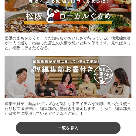
松阪のまちを歩くと、まだ知らないおいしさが待っている。地元編集者
が一人で巡り、出会った店主の人柄や想いと味を伝えます。見ればきっ
と、松阪に行きたくなる。
編集部員が、商品やグッズなど気になるアイテムを実際に食べたり使っ
たりして徹底検証。編集部のお墨付きを決定します。さらに、編集部員
が日常的に愛用しているアイテムもご紹介！
一覧を見る