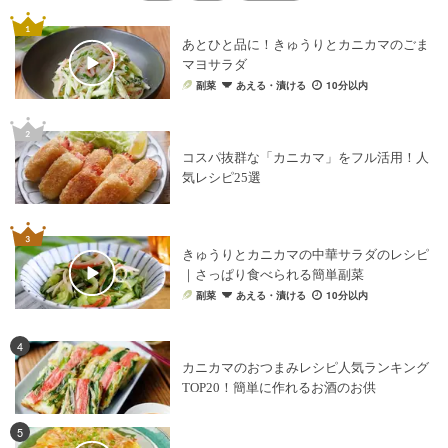
あとひと品に！きゅうりとカニカマのごま
マヨサラダ
副菜
あえる・漬ける
10分以内
コスパ抜群な「カニカマ」をフル活用！人
気レシピ25選
きゅうりとカニカマの中華サラダのレシピ
｜さっぱり食べられる簡単副菜
副菜
あえる・漬ける
10分以内
4
カニカマのおつまみレシピ人気ランキング
TOP20！簡単に作れるお酒のお供
5