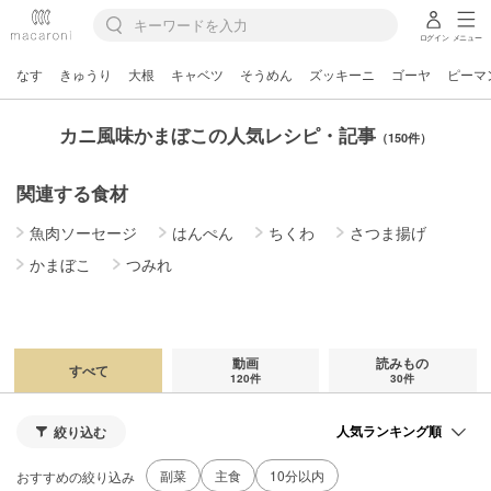
ログイン
メニュー
なす
きゅうり
大根
キャベツ
そうめん
ズッキーニ
ゴーヤ
ピーマ
カニ風味かまぼこの人気レシピ・記事
（150件）
関連する食材
魚肉ソーセージ
はんぺん
ちくわ
さつま揚げ
かまぼこ
つみれ
動画
読みもの
すべて
120件
30件
絞り込む
副菜
主食
10分以内
おすすめの絞り込み