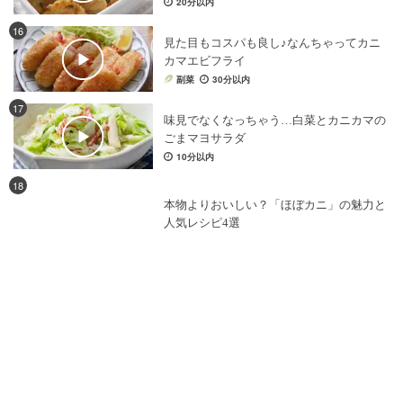
20分以内
16
見た目もコスパも良し♪なんちゃってカニ
カマエビフライ
副菜
30分以内
17
味見でなくなっちゃう…白菜とカニカマの
ごまマヨサラダ
10分以内
18
本物よりおいしい？「ほぼカニ」の魅力と
人気レシピ4選