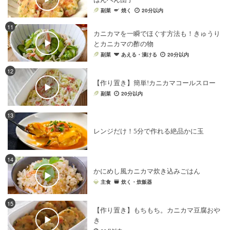
副菜
焼く
20分以内
11
カニカマを一瞬でほぐす方法も！きゅうり
とカニカマの酢の物
副菜
あえる・漬ける
20分以内
12
【作り置き】簡単!カニカマコールスロー
副菜
20分以内
13
レンジだけ！5分で作れる絶品かに玉
14
かにめし風カニカマ炊き込みごはん
主食
炊く・炊飯器
15
【作り置き】もちもち。カニカマ豆腐おや
き