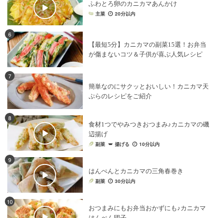
ふわとろ卵のカニカマあんかけ
主菜
20分以内
6
【最短5分】カニカマの副菜15選！お弁当
が傷まないコツ＆子供が喜ぶ人気レシピ
7
簡単なのにサクッとおいしい！カニカマ天
ぷらのレシピをご紹介
8
食材1つでやみつきおつまみ♪カニカマの磯
辺揚げ
副菜
揚げる
10分以内
9
はんぺんとカニカマの三角春巻き
副菜
30分以内
10
おつまみにもお弁当おかずにも♪カニカマ
はんぺん団子