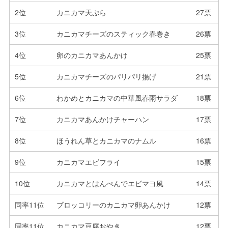
2位
カニカマ天ぷら
27票
3位
カニカマチーズのスティック春巻き
26票
4位
卵のカニカマあんかけ
25票
5位
カニカマチーズのパリパリ揚げ
21票
6位
わかめとカニカマの中華風春雨サラダ
18票
7位
カニカマあんかけチャーハン
17票
8位
ほうれん草とカニカマのナムル
16票
9位
カニカマエビフライ
15票
10位
カニカマとはんぺんでエビマヨ風
14票
同率11位
ブロッコリーのカニカマ卵あんかけ
12票
同率11位
カニカマ豆腐おやき
12票