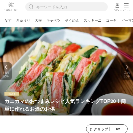
ログイン
メニュー
なす
きゅうり
大根
キャベツ
そうめん
ズッキーニ
ゴーヤ
ピーマ
前の
次の
記事
記事
カニカマのおつまみレシピ人気ランキングTOP20！簡
単に作れるお酒のお供
62
クリップ