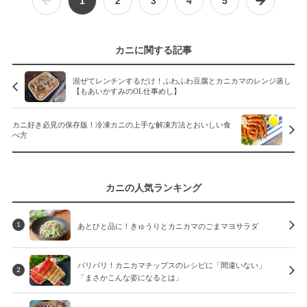
1
2
3
4
5
カニに関する記事
混ぜてレンチンするだけ！ふわふわ豆腐とカニカマのレンジ蒸し
【もあいかすみのOL仕事めし】
カニ好き必見の保存版！冷凍カニの上手な解凍方法とおいしい食
べ方
カニの人気ランキング
あとひと品に！きゅうりとカニカマのごまマヨサラダ
1
パリパリ！カニカマチップスのレシピに「間違いない」
2
「まさかこんな姿になるとは」