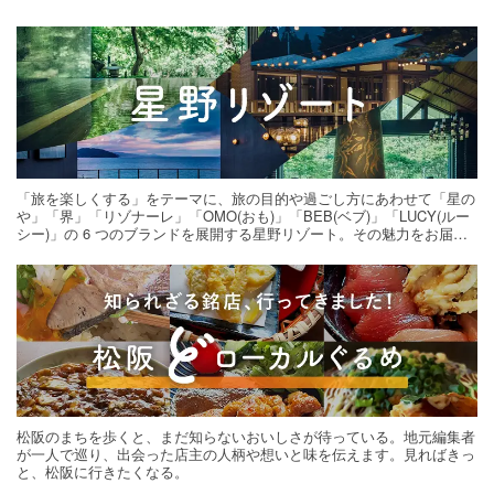
「旅を楽しくする」をテーマに、旅の目的や過ごし方にあわせて「星の
や」「界」「リゾナーレ」「OMO(おも)」「BEB(ベブ)」「LUCY(ルー
シー)」の 6 つのブランドを展開する星野リゾート。その魅力をお届け
する旅の連載。次の旅先探しのヒントにいかがですか？
松阪のまちを歩くと、まだ知らないおいしさが待っている。地元編集者
が一人で巡り、出会った店主の人柄や想いと味を伝えます。見ればきっ
と、松阪に行きたくなる。