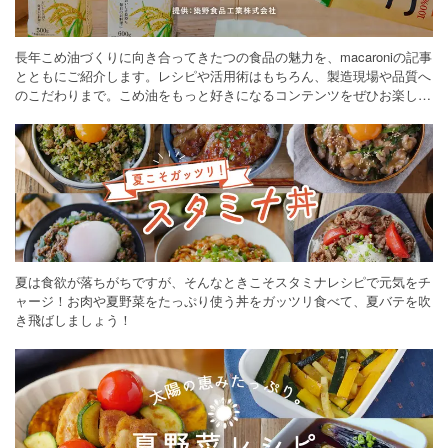
長年こめ油づくりに向き合ってきたつの食品の魅力を、macaroniの記事
とともにご紹介します。レシピや活用術はもちろん、製造現場や品質へ
のこだわりまで。こめ油をもっと好きになるコンテンツをぜひお楽しみ
ください。
夏は食欲が落ちがちですが、そんなときこそスタミナレシピで元気をチ
ャージ！お肉や夏野菜をたっぷり使う丼をガッツリ食べて、夏バテを吹
き飛ばしましょう！