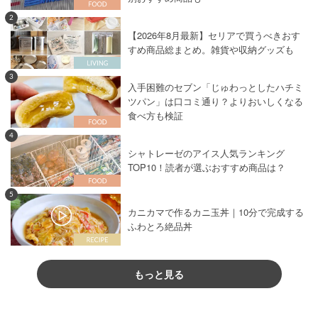
2
【2026年8月最新】セリアで買うべきおす
すめ商品総まとめ。雑貨や収納グッズも
3
入手困難のセブン「じゅわっとしたハチミ
ツパン」は口コミ通り？よりおいしくなる
食べ方も検証
4
シャトレーゼのアイス人気ランキング
TOP10！読者が選ぶおすすめ商品は？
5
カニカマで作るカニ玉丼｜10分で完成する
ふわとろ絶品丼
もっと見る