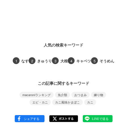
人気の検索キーワード
1
なす
2
きゅうり
3
大根
4
キャベツ
5
そうめん
この記事に関するキーワード
macaroniランキング
魚介類
おつまみ
練り物
エビ・カニ
カニ風味かまぼこ
カニ