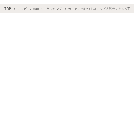
TOP
レシピ
macaroniランキング
カニカマのおつまみレシピ人気ランキングTO