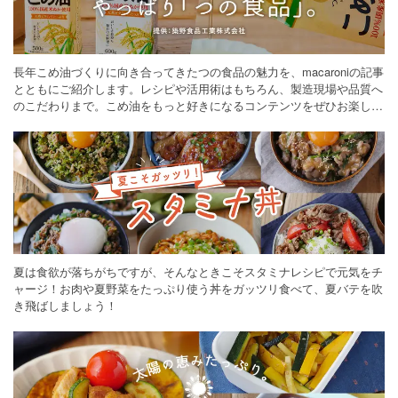
長年こめ油づくりに向き合ってきたつの食品の魅力を、macaroniの記事
とともにご紹介します。レシピや活用術はもちろん、製造現場や品質へ
のこだわりまで。こめ油をもっと好きになるコンテンツをぜひお楽しみ
ください。
夏は食欲が落ちがちですが、そんなときこそスタミナレシピで元気をチ
ャージ！お肉や夏野菜をたっぷり使う丼をガッツリ食べて、夏バテを吹
き飛ばしましょう！