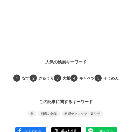
人気の検索キーワード
1
なす
2
きゅうり
3
大根
4
キャベツ
5
そうめん
この記事に関するキーワード
卵
料理の雑学
料理テクニック・裏ワザ