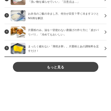
「洗い物を減らせていい」「注意点は…」
お弁当のご飯の冷まし方、何分が目安？早く冷ますコツと
3
NG例を解説
片栗粉のみ。油を一切使わない唐揚げの作り方に「皮がパ
4
リパリ」「冷めてもおいしい」
まったく破れない「薄焼き卵」。片栗粉とあの調味料を足
5
すだけ！
もっと見る