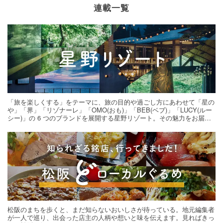
連載一覧
「旅を楽しくする」をテーマに、旅の目的や過ごし方にあわせて「星の
や」「界」「リゾナーレ」「OMO(おも)」「BEB(ベブ)」「LUCY(ルー
シー)」の 6 つのブランドを展開する星野リゾート。その魅力をお届け
する旅の連載。次の旅先探しのヒントにいかがですか？
松阪のまちを歩くと、まだ知らないおいしさが待っている。地元編集者
が一人で巡り、出会った店主の人柄や想いと味を伝えます。見ればきっ