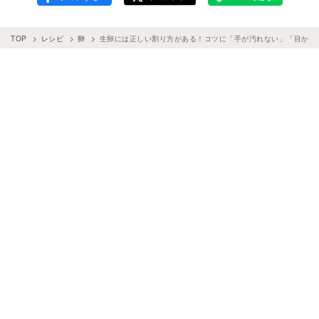
TOP
レシピ
卵
生卵には正しい割り方がある！コツに「手が汚れない」「目から