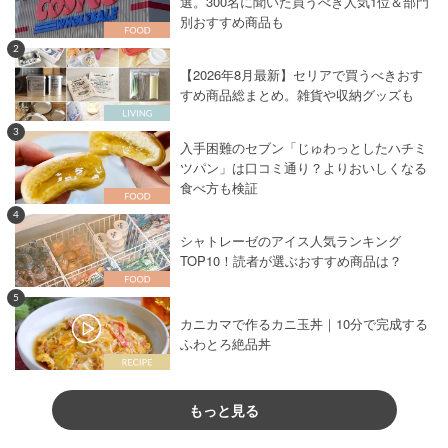
選。300名に聞いた買うべき人気1位＆部門
別おすすめ商品も
2
【2026年8月最新】セリアで買うべきおす
すめ商品総まとめ。雑貨や収納グッズも
3
入手困難のセブン「じゅわっとしたハチミ
ツパン」は口コミ通り？よりおいしくなる
食べ方も検証
4
シャトレーゼのアイス人気ランキング
TOP10！読者が選ぶおすすめ商品は？
5
カニカマで作るカニ玉丼｜10分で完成する
ふわとろ絶品丼
もっと見る