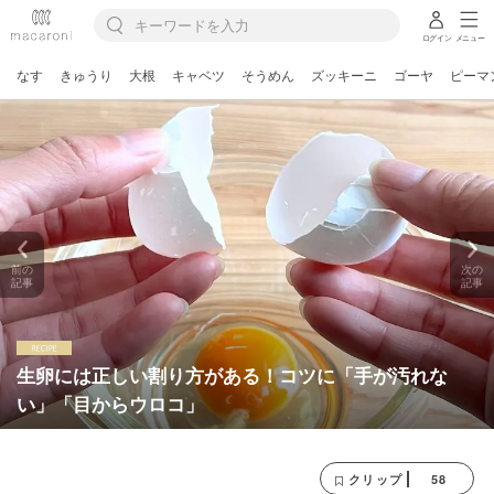
ログイン
メニュー
なす
きゅうり
大根
キャベツ
そうめん
ズッキーニ
ゴーヤ
ピーマ
前の
次の
記事
記事
生卵には正しい割り方がある！コツに「手が汚れな
い」「目からウロコ」
58
クリップ