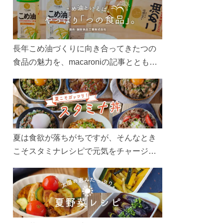
長年こめ油づくりに向き合ってきたつの
食品の魅力を、macaroniの記事とともに
ご紹介します。レシピや活用術はもちろ
ん、製造現場や品質へのこだわりまで。
こめ油をもっと好きになるコンテンツを
ぜひお楽しみください。
夏は食欲が落ちがちですが、そんなとき
こそスタミナレシピで元気をチャージ！
お肉や夏野菜をたっぷり使う丼をガッツ
リ食べて、夏バテを吹き飛ばしましょ
う！