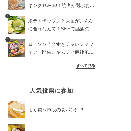
キングTOP10！読者が選ぶおす
すめ商品は？
4
ポテトチップスと大葉がこんな
に合うなんて！SNSで話題の食
べ方に手が止まらなくなった
5
ローソン「辛すぎチャレンジフ
ェア」開催。キムチと麻辣風の
激辛注意な2品を食べ比べ
すべて見る
人気投票に参加
よく買う市販の食パンは？