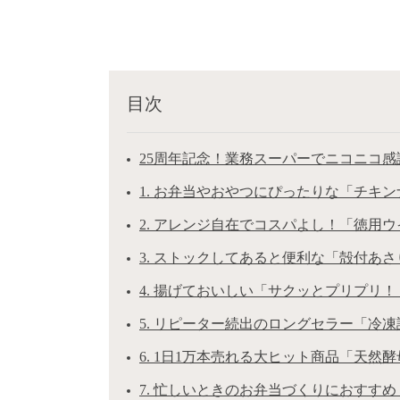
目次
25周年記念！業務スーパーでニコニコ
1. お弁当やおやつにぴったりな「チキ
2. アレンジ自在でコスパよし！「徳用
3. ストックしてあると便利な「殻付あさ
4. 揚げておいしい「サクッとプリプリ
5. リピーター続出のロングセラー「冷
6. 1日1万本売れる大ヒット商品「天然
7. 忙しいときのお弁当づくりにおすす