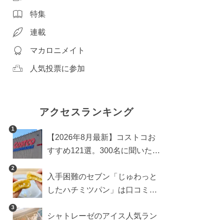
特集
連載
マカロニメイト
人気投票に参加
アクセスランキング
1
【2026年8月最新】コストコお
すすめ121選。300名に聞いた買
うべき人気1位＆部門別おすす
2
入手困難のセブン「じゅわっと
め商品も
したハチミツパン」は口コミ通
り？よりおいしくなる食べ方も
3
シャトレーゼのアイス人気ラン
検証