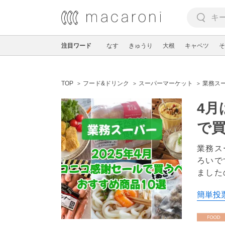
注目ワード
なす
きゅうり
大根
キャベツ
そ
TOP
フード&ドリンク
スーパーマーケット
業務ス
4月
で
業務ス
ろいで
ました
簡単投票