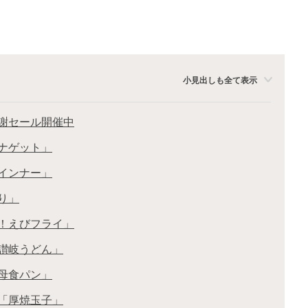
小見出しも全て表示
感謝セール開催中
ンナゲット」
ウインナー」
り」
！！えびフライ」
凍讃岐うどん」
酵母食パン」
め「厚焼玉子」