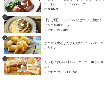
野菜
×
ピクルス
野菜
×
素揚げ
パン
×
玉ねぎ
わふわジューシーハンバーグ
20分以内
パン
×
ハンバーガー
パン
×
シナモン
16
パン
×
グラタン
パン
×
準強力粉
パン
×
バナナ
【すぐ麺】フライパンひとつで！濃厚ワン
パン
×
オリーブオイル
パン
×
マフィン
パンカルボナーラ
主食
20分以内
パン
×
ドライフルーツ
パン
×
ご飯
17
野菜
×
しゃぶしゃぶ
野菜
×
寿司
野菜
×
コロッケ
サクサク食感がたまらない♪ エンパナーダ
パン
×
とうもろこし
パン
×
プリン
パン
×
強力粉
の作り方
パン
×
マヨネーズ
パン
×
おからパウダー
18
パン
×
ベーキングパウダー
野菜
×
サンドイッチ
おうちでお店の味♪ ハンバーガーホットサ
パン
×
いちご
パン
×
ナッツ
パン
×
トマト
ンド
主食
焼く
20分以内
野菜
×
昆布
野菜
×
ふりかけ
野菜
×
クッキー
パン
×
オレンジ
パン
×
ほうれん草
パン
×
キッシュ
パン
×
モッツァレラチーズ
パン
×
とろけるチーズ
パン
×
アーモンド
野菜
×
ゼリー
野菜
×
ご飯
野菜
×
ドレッシング
野菜
×
クラッカー