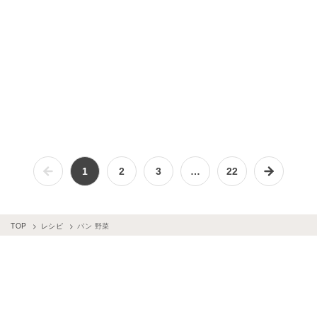
パン
×
ココア
パン
×
メープルシロップ
パン
×
カマンベールチーズ
パン
×
バター
パン
×
お菓子・スイーツ
パン
×
スープ・汁物
パン
×
ソース・たれ
パン
×
ミックス粉
パン
×
フォカッチャ
1
2
3
…
22
TOP
レシピ
パン 野菜