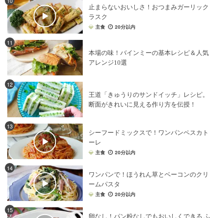
10
止まらないおいしさ！おつまみガーリック
野菜
×
豚肉
野菜
×
鶏肉
パン
×
かぼちゃ
ラスク
パン
×
フライ
パン
×
ソーセージ
主食
20分以内
パン
×
クリームチーズ
パン
×
チョコチップ
11
本場の味！バインミーの基本レシピ＆人気
パン
×
きな粉
野菜
×
スムージー
野菜
×
餃子
アレンジ10選
パン
×
薄力粉
パン
×
生クリーム
パン
×
はちみつ
パン
×
ジャム
野菜
×
テリーヌ
パン
×
明太子
12
王道「きゅうりのサンドイッチ」レシピ。
パン
×
抹茶
パン
×
ベーコン
パン
×
練乳
断面がきれいに見える作り方を伝授！
パン
×
サンドイッチ
パン
×
みそ
パン
×
おから
野菜
×
鶏もも肉
野菜
×
マリネ
パン
×
じゃがいも
13
シーフードミックスで！ワンパンペスカト
パン
×
あんこ
パン
×
ハム
ーレ
主食
20分以内
パン
×
ホットケーキミックス
野菜
×
魚
野菜
×
牛肉
パン
×
アボカド
パン
×
サラダ
パン
×
ヨーグルト
14
ワンパンで！ほうれん草とベーコンのクリ
パン
×
豆腐
パン
×
小麦粉
野菜
×
ポタージュ
ームパスタ
主食
20分以内
野菜
×
ケーキ
野菜
×
天ぷら
野菜
×
煮物
15
パン
×
豆乳
パン
×
ごま
野菜
×
かき揚げ
卵なし！パン粉なしでもおいしくできる ふ