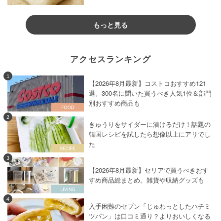
もっと見る
アクセスランキング
1
【2026年8月最新】コストコおすすめ121
選。300名に聞いた買うべき人気1位＆部門
別おすすめ商品も
2
きゅうりをサイダーに漬けるだけ！話題の
韓国レシピを試したら想像以上にアリでし
た
3
【2026年8月最新】セリアで買うべきおす
すめ商品総まとめ。雑貨や収納グッズも
4
入手困難のセブン「じゅわっとしたハチミ
ツパン」は口コミ通り？よりおいしくなる