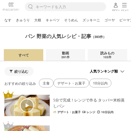
ログイン
メニュー
なす
きゅうり
大根
キャベツ
そうめん
ズッキーニ
ゴーヤ
ピーマ
パン 野菜の人気レシピ・記事
（393件）
動画
読みもの
すべて
291件
102件
絞り込む
主食
デザート・お菓子
10分以内
おすすめの絞り込み
5分で完成！レンジで作る タッパー米粉蒸
しパン
デザート・お菓子
レンジ
10分以内