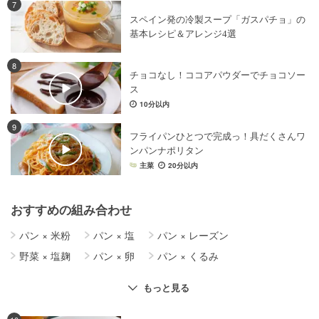
7
スペイン発の冷製スープ「ガスパチョ」の
基本レシピ＆アレンジ4選
8
チョコなし！ココアパウダーでチョコソー
ス
10分以内
9
フライパンひとつで完成っ！具だくさんワ
ンパンナポリタン
主菜
20分以内
おすすめの組み合わせ
パン
×
米粉
パン
×
塩
パン
×
レーズン
野菜
×
塩麹
パン
×
卵
パン
×
くるみ
野菜
×
肉巻き
パン
×
さつまいも
パン
×
チーズ
もっと見る
パン
×
りんご
パン
×
オートミール
パン
×
トースト
野菜
×
うどん
パン
×
牛乳
パン
×
黒糖