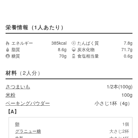
栄養情報（1人あたり）
エネルギー
385kcal
たんぱく質
7.8g
脂質
8.6g
炭水化物
71.7g
糖質
70g
食塩相当量
0.6g
（2人分）
材料
さつまいも
1/2本(100g)
米粉
100g
ベーキングパウダー
小さじ1杯（4g）
【A】
卵
1個
グラニュー糖
大さじ2杯