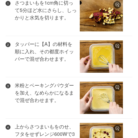
さつまいもを1cm角に切っ
1
て5分ほど水にさらし、しっ
かりと水気を切ります。
タッパーに【A】の材料を
2
順に入れ、その都度ホイッ
パーで混ぜ合わせます。
米粉とベーキングパウダー
3
を加え、なめらかになるま
で混ぜ合わせます。
上からさつまいもをのせ、
4
フタをせずレンジ600Wで3