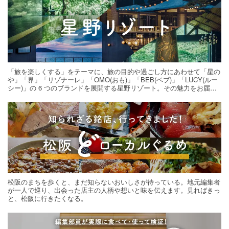
「旅を楽しくする」をテーマに、旅の目的や過ごし方にあわせて「星の
や」「界」「リゾナーレ」「OMO(おも)」「BEB(ベブ)」「LUCY(ルー
シー)」の 6 つのブランドを展開する星野リゾート。その魅力をお届け
する旅の連載。次の旅先探しのヒントにいかがですか？
松阪のまちを歩くと、まだ知らないおいしさが待っている。地元編集者
が一人で巡り、出会った店主の人柄や想いと味を伝えます。見ればきっ
と、松阪に行きたくなる。