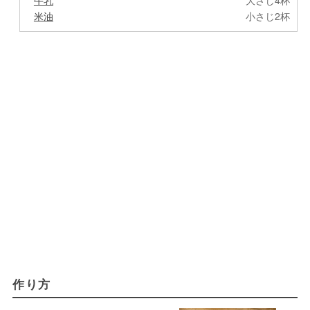
牛乳
大さじ4杯
米油
小さじ2杯
作り方