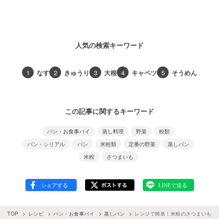
人気の検索キーワード
1
なす
2
きゅうり
3
大根
4
キャベツ
5
そうめん
この記事に関するキーワード
パン・お食事パイ
蒸し料理
野菜
粉類
パン・シリアル
パン
米粉類
定番の野菜
蒸しパン
米粉
さつまいも
TOP
レシピ
パン・お食事パイ
蒸しパン
レンジで簡単！米粉のさつまいも蒸