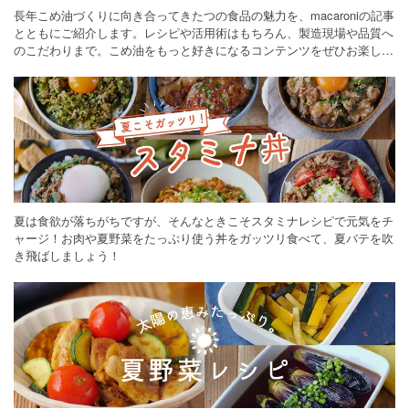
長年こめ油づくりに向き合ってきたつの食品の魅力を、macaroniの記事
とともにご紹介します。レシピや活用術はもちろん、製造現場や品質へ
のこだわりまで。こめ油をもっと好きになるコンテンツをぜひお楽しみ
ください。
夏は食欲が落ちがちですが、そんなときこそスタミナレシピで元気をチ
ャージ！お肉や夏野菜をたっぷり使う丼をガッツリ食べて、夏バテを吹
き飛ばしましょう！