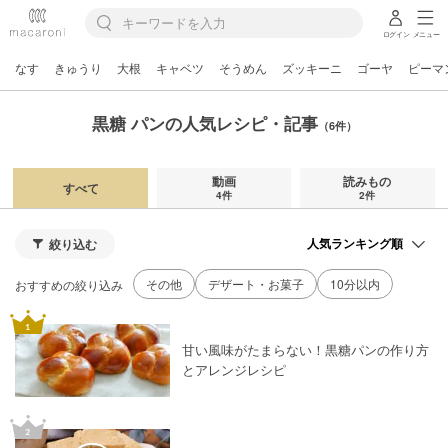
ログイン
メニュー
なす
きゅうり
大根
キャベツ
そうめん
ズッキーニ
ゴーヤ
ピーマ
黒糖 パンの人気レシピ・記事
（6件）
動画
読みもの
すべて
4件
2件
絞り込む
その他
デザート・お菓子
10分以内
おすすめの絞り込み
甘い風味がたまらない！黒糖パンの作り方
とアレンジレシピ