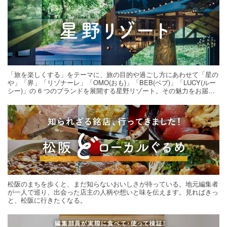
「旅を楽しくする」をテーマに、旅の目的や過ごし方にあわせて「星の
や」「界」「リゾナーレ」「OMO(おも)」「BEB(ベブ)」「LUCY(ルー
シー)」の 6 つのブランドを展開する星野リゾート。その魅力をお届け
する旅の連載。次の旅先探しのヒントにいかがですか？
松阪のまちを歩くと、まだ知らないおいしさが待っている。地元編集者
が一人で巡り、出会った店主の人柄や想いと味を伝えます。見ればきっ
と、松阪に行きたくなる。