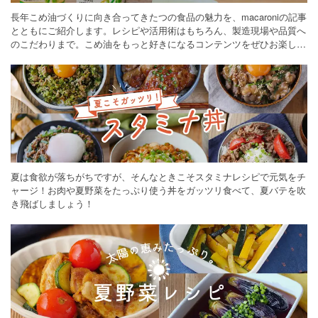
長年こめ油づくりに向き合ってきたつの食品の魅力を、macaroniの記事
とともにご紹介します。レシピや活用術はもちろん、製造現場や品質へ
のこだわりまで。こめ油をもっと好きになるコンテンツをぜひお楽しみ
ください。
夏は食欲が落ちがちですが、そんなときこそスタミナレシピで元気をチ
ャージ！お肉や夏野菜をたっぷり使う丼をガッツリ食べて、夏バテを吹
き飛ばしましょう！