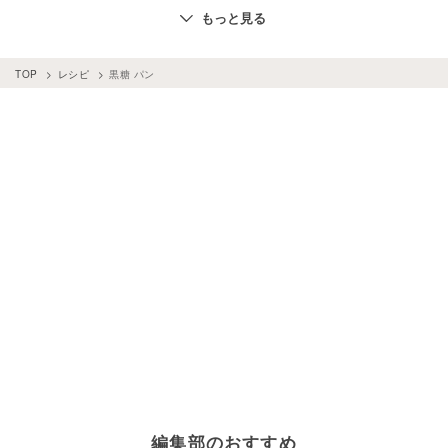
パン
×
りんご
パン
×
オートミール
パン
×
トースト
もっと見る
パン
×
牛乳
パン
×
ソーセージ
パン
×
フライ
パン
×
かぼちゃ
パン
×
クリームチーズ
TOP
レシピ
黒糖 パン
パン
×
チョコチップ
パン
×
きな粉
黒糖
×
蒸しパン
パン
×
薄力粉
パン
×
生クリーム
パン
×
はちみつ
パン
×
ジャム
パン
×
明太子
パン
×
抹茶
パン
×
ベーコン
パン
×
練乳
パン
×
サンドイッチ
パン
×
みそ
パン
×
おから
パン
×
ハム
パン
×
あんこ
パン
×
じゃがいも
パン
×
ホットケーキミックス
パン
×
豆腐
パン
×
ヨーグルト
黒糖
×
お菓子・スイーツ
パン
×
小麦粉
パン
×
アボカド
パン
×
サラダ
パン
×
豆乳
パン
×
ごま
パン
×
シナモン
パン
×
ご飯
パン
×
ドライフルーツ
パン
×
マフィン
パン
×
オリーブオイル
パン
×
バナナ
パン
×
準強力粉
パン
×
グラタン
パン
×
野菜
編集部のおすすめ