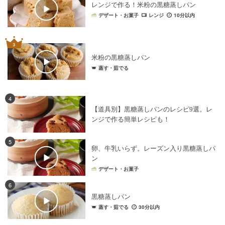
レンジで作る！米粉の黒糖蒸しパン
デザート・お菓子
レンジ
10分以内
米粉の黒糖蒸しパン
蒸す・茹でる
4
【道具別】黒糖蒸しパンのレシピ9選。レ
ンジで作る簡単レシピも！
5
卵、牛乳いらず。レーズン入り黒糖蒸しパ
ン
デザート・お菓子
6
黒糖蒸しパン
蒸す・茹でる
30分以内