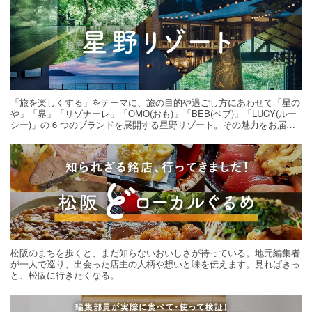
「旅を楽しくする」をテーマに、旅の目的や過ごし方にあわせて「星の
や」「界」「リゾナーレ」「OMO(おも)」「BEB(ベブ)」「LUCY(ルー
シー)」の 6 つのブランドを展開する星野リゾート。その魅力をお届け
する旅の連載。次の旅先探しのヒントにいかがですか？
松阪のまちを歩くと、まだ知らないおいしさが待っている。地元編集者
が一人で巡り、出会った店主の人柄や想いと味を伝えます。見ればきっ
と、松阪に行きたくなる。