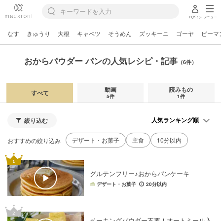
ログイン
メニュー
なす
きゅうり
大根
キャベツ
そうめん
ズッキーニ
ゴーヤ
ピーマ
おからパウダー パンの人気レシピ・記事
（6件）
動画
読みもの
すべて
5件
1件
絞り込む
デザート・お菓子
主食
10分以内
おすすめの絞り込み
グルテンフリー♪おからパンケーキ
デザート・お菓子
20分以内
ベーキングパウダー不要！オートミール入