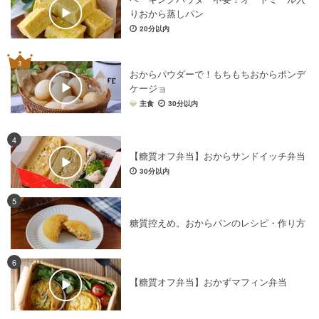
りおから蒸しパン
20分以内
おからパウダーで！もちもちおからポンデ
ケージョ
主食
30分以内
4
【糖質オフ弁当】おからサンドイッチ弁当
30分以内
5
糖質控えめ。おからパンのレシピ・作り方
6
【糖質オフ弁当】おかずマフィン弁当