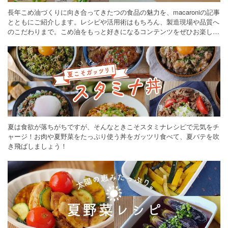
長年こめ油づくりに向き合ってきたつの食品の魅力を、macaroniの記事
とともにご紹介します。レシピや活用術はもちろん、製造現場や品質へ
のこだわりまで。こめ油をもっと好きになるコンテンツをぜひお楽しみ
ください。
夏は食欲が落ちがちですが、そんなときこそスタミナレシピで元気をチ
ャージ！お肉や夏野菜をたっぷり使う丼をガッツリ食べて、夏バテを吹
き飛ばしましょう！