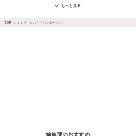
パン
×
りんご
パン
×
オートミール
パン
×
トースト
もっと見る
パン
×
牛乳
パン
×
黒糖
パン
×
ソーセージ
パン
×
フライ
パン
×
かぼちゃ
TOP
レシピ
おからパウダー パン
パン
×
クリームチーズ
パン
×
チョコチップ
パン
×
きな粉
パン
×
薄力粉
パン
×
生クリーム
パン
×
はちみつ
パン
×
ジャム
パン
×
おから
パン
×
ベーコン
パン
×
練乳
パン
×
サンドイッチ
パン
×
みそ
パン
×
抹茶
パン
×
明太子
パン
×
じゃがいも
パン
×
あんこ
パン
×
ハム
パン
×
ホットケーキミックス
パン
×
アボカド
パン
×
サラダ
パン
×
ヨーグルト
パン
×
豆腐
パン
×
小麦粉
パン
×
豆乳
パン
×
ごま
おからパウダー
×
豆乳
パン
×
玉ねぎ
パン
×
ハンバーガー
パン
×
野菜
パン
×
シナモン
パン
×
グラタン
パン
×
準強力粉
パン
×
バナナ
パン
×
オリーブオイル
パン
×
マフィン
編集部のおすすめ