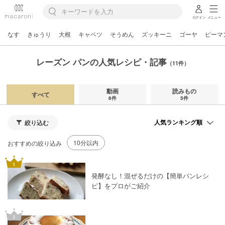
ログイン
メニュー
なす
きゅうり
大根
キャベツ
そうめん
ズッキーニ
ゴーヤ
ピーマ
レーズン パンの人気レシピ・記事
（11件）
動画
読みもの
すべて
6件
5件
絞り込む
10分以内
おすすめの絞り込み
発酵なし！混ぜるだけの【簡単パンレシ
ピ】をプロがご紹介