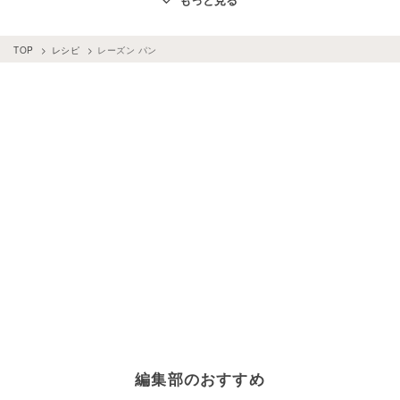
パン
×
黒糖
パン
×
牛乳
レーズン
×
バター
パン
×
ソーセージ
パン
×
フライ
パン
×
かぼちゃ
TOP
レシピ
レーズン パン
パン
×
クリームチーズ
パン
×
チョコチップ
パン
×
きな粉
パン
×
薄力粉
パン
×
生クリーム
パン
×
はちみつ
パン
×
ジャム
レーズン
×
お菓子・スイーツ
パン
×
明太子
パン
×
抹茶
パン
×
ベーコン
パン
×
練乳
パン
×
サンドイッチ
パン
×
みそ
パン
×
おから
パン
×
ハム
パン
×
ホットケーキミックス
パン
×
じゃがいも
パン
×
あんこ
パン
×
サラダ
パン
×
ヨーグルト
パン
×
豆腐
パン
×
小麦粉
パン
×
アボカド
パン
×
豆乳
パン
×
ごま
パン
×
玉ねぎ
パン
×
マフィン
パン
×
オリーブオイル
パン
×
バナナ
パン
×
準強力粉
パン
×
グラタン
パン
×
シナモン
編集部のおすすめ