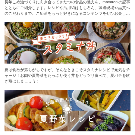
長年こめ油づくりに向き合ってきたつの食品の魅力を、macaroniの記事
とともにご紹介します。レシピや活用術はもちろん、製造現場や品質へ
のこだわりまで。こめ油をもっと好きになるコンテンツをぜひお楽しみ
ください。
夏は食欲が落ちがちですが、そんなときこそスタミナレシピで元気をチ
ャージ！お肉や夏野菜をたっぷり使う丼をガッツリ食べて、夏バテを吹
き飛ばしましょう！