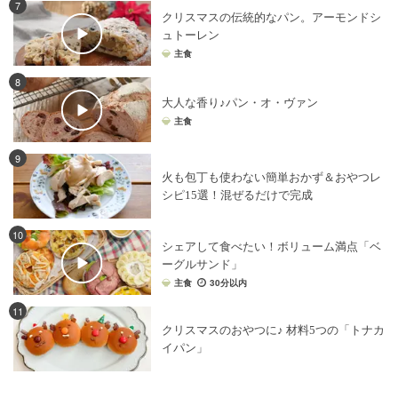
7
クリスマスの伝統的なパン。アーモンドシ
ュトーレン
主食
8
大人な香り♪パン・オ・ヴァン
主食
9
火も包丁も使わない簡単おかず＆おやつレ
シピ15選！混ぜるだけで完成
10
シェアして食べたい！ボリューム満点「ベ
ーグルサンド」
主食
30分以内
11
クリスマスのおやつに♪ 材料5つの「トナカ
イパン」