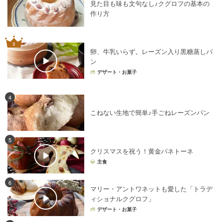
見た目も味も文句なし♪クグロフの基本の
作り方
卵、牛乳いらず。レーズン入り黒糖蒸しパ
ン
デザート・お菓子
4
こねない生地で簡単♪手ごねレーズンパン
5
クリスマスを祝う！黄金パネトーネ
主食
6
マリー・アントワネットも愛した「トラデ
ィショナルクグロフ」
デザート・お菓子