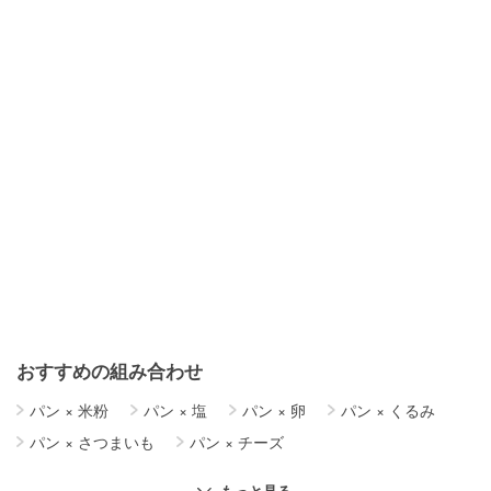
おすすめの組み合わせ
パン
×
米粉
パン
×
塩
パン
×
卵
パン
×
くるみ
パン
×
さつまいも
パン
×
チーズ
パン
×
オートミール
パン
×
りんご
パン
×
トースト
もっと見る