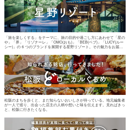
「旅を楽しくする」をテーマに、旅の目的や過ごし方にあわせて「星の
や」「界」「リゾナーレ」「OMO(おも)」「BEB(ベブ)」「LUCY(ルー
シー)」の 6 つのブランドを展開する星野リゾート。その魅力をお届け
する旅の連載。次の旅先探しのヒントにいかがですか？
松阪のまちを歩くと、まだ知らないおいしさが待っている。地元編集者
が一人で巡り、出会った店主の人柄や想いと味を伝えます。見ればきっ
と、松阪に行きたくなる。