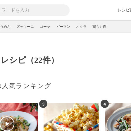
レシピ
うめん
ズッキーニ
ゴーヤ
ピーマン
オクラ
鶏もも肉
レシピ（22件）
の人気ランキング
3
4