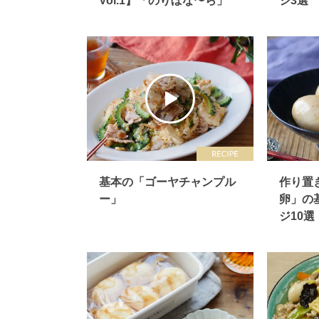
Vol.1】「のりぼな〜ら」
ジ3選
基本の「ゴーヤチャンプル
作り置
ー」
卵」の
ジ10選