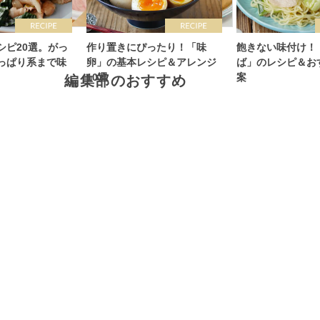
シピ20選。がっ
作り置きにぴったり！「味
飽きない味付け！
っぱり系まで味
卵」の基本レシピ＆アレンジ
ば」のレシピ＆お
10選
案
編集部のおすすめ