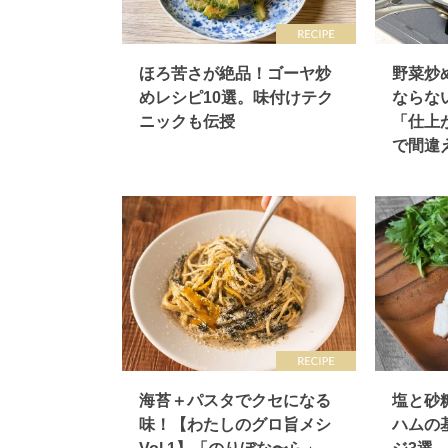
ほろ苦さが絶品！ゴーヤ炒
野菜炒
めレシピ10選。味付けテク
ならな
ニックも伝授
「仕上
で間違
海苔＋パスタでクセになる
塩と砂
味！【わたしのグロ旨メシ
ハムの