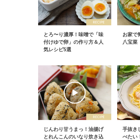
とろ〜り濃厚！味噌で「味
お家で
付け ゆで卵」の作り方＆人
八宝菜
気レシピ5選
じんわり甘うまっ！油揚げ
手抜き
とれんこんのいなり炊き込
べたい