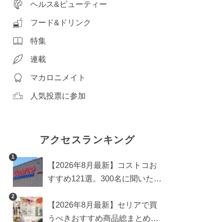
ヘルス&ビューティー
フード&ドリンク
特集
連載
マカロニメイト
人気投票に参加
アクセスランキング
1
【2026年8月最新】コストコお
すすめ121選。300名に聞いた買
うべき人気1位＆部門別おすす
2
【2026年8月最新】セリアで買
め商品も
うべきおすすめ商品総まとめ。