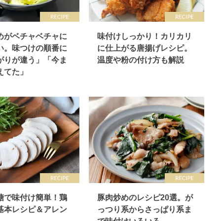
めがベチャベチャに
味付けしっかり！カリカリ
い。味つけの順番に
に仕上がる唐揚げレシピ。
がりが違う」「今ま
温度や粉の付け方も解説
えてた」
糖で味付け簡単！鶏
豚肉炒めのレシピ20選。が
基本レシピ＆アレン
っつり系からさっぱり系ま