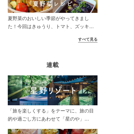
夏野菜のおいしい季節がやってきまし
た！今回はきゅうり、トマト、ズッキー
ニなどを使ったレシピをご紹介します。
すべて見る
太陽の光をたっぷりあびた夏野菜は栄養
もたっぷり。美味しく食べてパワーチャ
ージしましょう♪
連載
「旅を楽しくする」をテーマに、旅の目
的や過ごし方にあわせて「星のや」
「界」「リゾナーレ」「OMO(おも)」「B