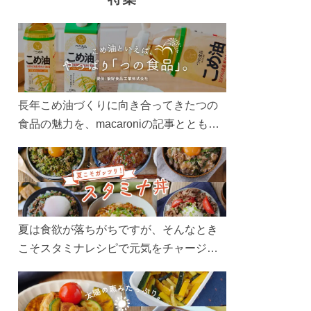
長年こめ油づくりに向き合ってきたつの
食品の魅力を、macaroniの記事とともに
ご紹介します。レシピや活用術はもちろ
ん、製造現場や品質へのこだわりまで。
こめ油をもっと好きになるコンテンツを
ぜひお楽しみください。
夏は食欲が落ちがちですが、そんなとき
こそスタミナレシピで元気をチャージ！
お肉や夏野菜をたっぷり使う丼をガッツ
リ食べて、夏バテを吹き飛ばしましょ
う！