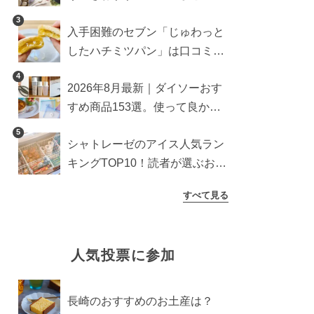
雑貨や収納グッズも
3
入手困難のセブン「じゅわっと
したハチミツパン」は口コミ通
り？よりおいしくなる食べ方も
4
2026年8月最新｜ダイソーおす
検証
すめ商品153選。使って良かっ
た神アイテムを厳選
5
シャトレーゼのアイス人気ラン
キングTOP10！読者が選ぶおす
すめ商品は？
すべて見る
人気投票に参加
長崎のおすすめのお土産は？