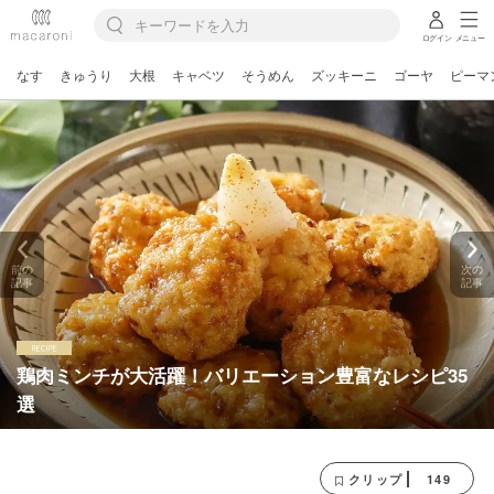
ログイン
メニュー
なす
きゅうり
大根
キャベツ
そうめん
ズッキーニ
ゴーヤ
ピーマ
前の
次の
記事
記事
鶏肉ミンチが大活躍！バリエーション豊富なレシピ35
選
149
クリップ