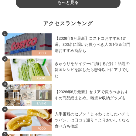
もっと見る
アクセスランキング
1
【2026年8月最新】コストコおすすめ121
選。300名に聞いた買うべき人気1位＆部門
別おすすめ商品も
2
きゅうりをサイダーに漬けるだけ！話題の
韓国レシピを試したら想像以上にアリでし
た
3
【2026年8月最新】セリアで買うべきおす
すめ商品総まとめ。雑貨や収納グッズも
4
入手困難のセブン「じゅわっとしたハチミ
ツパン」は口コミ通り？よりおいしくなる
食べ方も検証
5