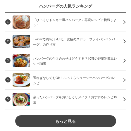
ハンバーグの人気ランキング
「びっくりドンキー風ハンバーグ」再現レシピに挑戦しよ
1
う！
Twitterで約6万いいね！究極のズボラ「フライパンハンバ
2
ーグ」の作り方
ハンバーグの付け合わせはどうする？10種の野菜別簡単レ
3
シピ25選
玉ねぎなしでもOK！ふっくらジューシーハンバーグのレ
4
シピ
余ったハンバーグをおいしくリメイク！おすすめレシピ15
5
選
もっと見る