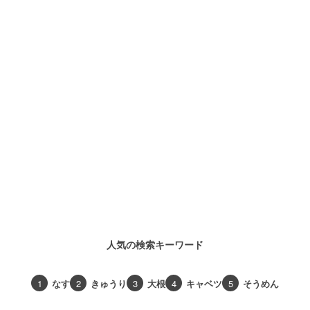
人気の検索キーワード
1
なす
2
きゅうり
3
大根
4
キャベツ
5
そうめん