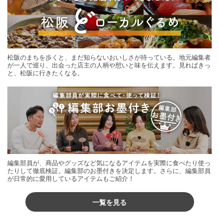
松阪のまちを歩くと、まだ知らないおいしさが待っている。地元編集者
が一人で巡り、出会った店主の人柄や想いと味を伝えます。見ればきっ
と、松阪に行きたくなる。
編集部員が、商品やグッズなど気になるアイテムを実際に食べたり使っ
たりして徹底検証。編集部のお墨付きを決定します。さらに、編集部員
が日常的に愛用しているアイテムもご紹介！
一覧を見る