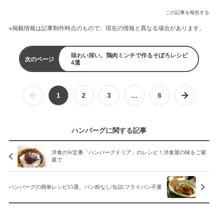
この記事を報告する
※掲載情報は記事制作時点のもので、現在の情報と異なる場合があります。
味わい深い。鶏肉ミンチで作るそぼろレシピ
次のページ
4選
1
2
3
…
6
ハンバーグに関する記事
洋食のW定番「ハンバーグドリア」のレシピ！洋食屋の味をご家
庭で
ハンバーグの簡単レシピ15選。パン粉なし/缶詰/フライパン不要