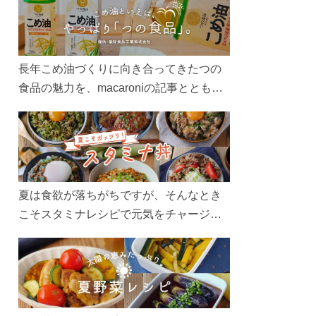
長年こめ油づくりに向き合ってきたつの
食品の魅力を、macaroniの記事とともに
ご紹介します。レシピや活用術はもちろ
ん、製造現場や品質へのこだわりまで。
こめ油をもっと好きになるコンテンツを
ぜひお楽しみください。
夏は食欲が落ちがちですが、そんなとき
こそスタミナレシピで元気をチャージ！
お肉や夏野菜をたっぷり使う丼をガッツ
リ食べて、夏バテを吹き飛ばしましょ
う！