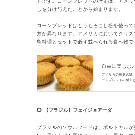
ドです。コーンブレッドの歴史は、アメリ
しを分け与えたことから始まります。
コーンブレッドはとうもろこし粉を使って
方が異なります。アメリカにおいてクリス
鳥料理とセットで必ず並べられる食べ物で
自由に楽しむ
い食べ方
アメリカの家庭の味
ーンブレッドの魅力
初心者の方にもおす
できますよ！
【ブラジル】フェイジョアーダ
ブラジルのソウルフードは、ポルトガルが