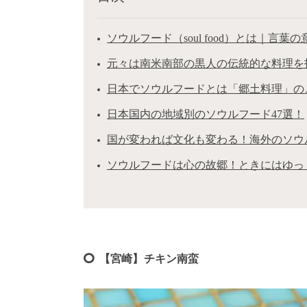
ソウルフード（soul food）とは｜言葉
元々は南米南部の黒人の伝統的な料理を
日本でソウルフードとは「郷土料理」の
日本国内の地域別のソウルフード47選！
国が変われば文化も変わる！海外のソウ
ソウルフードは心の故郷！ときにはゆっ
【宮崎】チキン南蛮