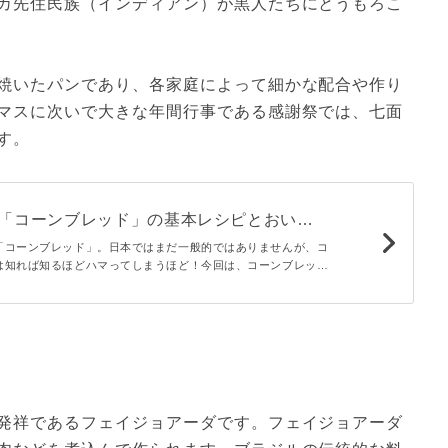
カ先住民族（インディアン）が黒人たちにとうもろこ
焼いたパンであり、各家庭によって細かな配合や作り
マスに次いで大きな年間行事である感謝祭では、七面
す。
♪「コーンブレッド」の基本レシピとおいし
「コーンブレッド」。日本ではまだ一般的ではありませんが、コ
は知れば知るほどハマってしまうほど！今回は、コーンブレッド
すめな基本の作り方をご紹介します。意外と身近な材料で簡単に
発祥であるフェイジョアーダです。フェイジョアーダ