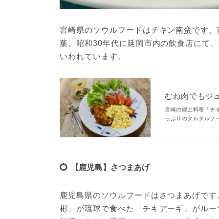
宮崎県のソウルフードはチキン南蛮です。
葉。昭和30年代に延岡市内の飲食店にて
いわれています。
むね肉でもジ
いしく作るコ
宮崎の郷土料理「チ
っぷりのタルタルソ
の記事では、むね肉
もぜひ参考にしてく
【鹿児島】さつまあげ
鹿児島県のソウルフードはさつまあげです
彬」が琉球で食べた「チキアーギ」がルー