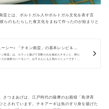
南蛮とは、ポルトガル人やポルトガル文化を表す言
、彼らのもたらした食文化をまねて作ったのが始まりと
ューシー♪ 「チキン南蛮」の基本レシピ＆お
ツ
キン南蛮」は、カラッと揚げて甘酢だれを絡めたチキンと、卵た
ースが抜群のハーモニー。お子さんにも人気のメニューです！こ
を使ったお手軽レシピをご紹介します。鶏肉以外で作るアレンジ
ださい。
。さつまあげは、江戸時代の薩摩のお殿様「島津斉
ツとされています。チキアーギは魚のすり身を揚げた