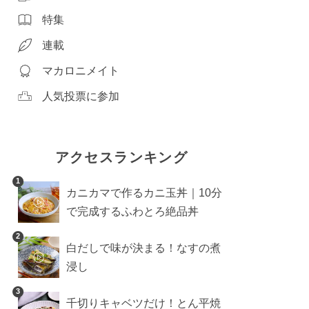
特集
連載
マカロニメイト
人気投票に参加
アクセスランキング
1
カニカマで作るカニ玉丼｜10分
で完成するふわとろ絶品丼
2
白だしで味が決まる！なすの煮
浸し
3
千切りキャベツだけ！とん平焼