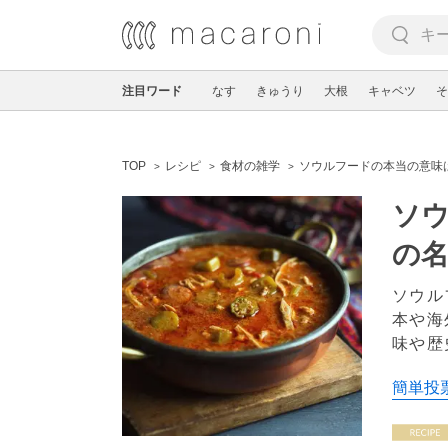
注目ワード
なす
きゅうり
大根
キャベツ
そ
TOP
レシピ
食材の雑学
ソウルフードの本当の意味
ソウ
の
ソウル
本や海
味や歴
簡単投票