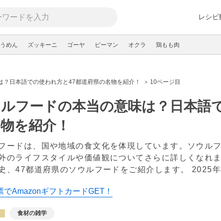
レシピ
うめん
ズッキーニ
ゴーヤ
ピーマン
オクラ
鶏もも肉
は？日本語での使われ方と47都道府県の名物を紹介！
10ページ目
ルフードの本当の意味は？日本語で
名物を紹介！
フードは、国や地域の食文化を体現しています。ソウル
外のライフスタイルや価値観についてさらに詳しくなれ
史、47都道府県のソウルフードをご紹介します。
2025
でAmazonギフトカードGET！
食材の雑学