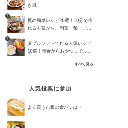
き風
4
夏の簡単レシピ20選！10分で作
れる主菜から、副菜・麺・ごは
んまで一気に紹介
5
ダブルソフトで作る人気レシピ
10選！朝食からおやつまでふん
わり食パンを楽しむアレンジ
すべて見る
人気投票に参加
よく買う市販の食パンは？