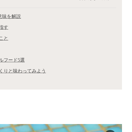
の意味を解説
指す
こと
ルフード5選
くりと味わってみよう