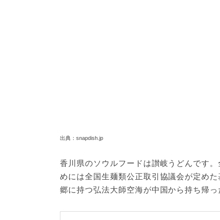
出典：snapdish.jp
香川県のソウルフードは讃岐うどんです。
めには全国生麺類公正取引協議会が定めた
郷に持つ弘法大師空海が中国から持ち帰っ