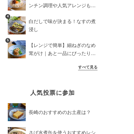
ンチン調理や人気アレンジも紹
介
4
白だしで味が決まる！なすの煮
浸し
5
【レンジで簡単】細ねぎのなめ
茸がけ｜あと一品にぴったり副
菜
すべて見る
人気投票に参加
長崎のおすすめのお土産は？
さば水煮缶を使うおすすめレシ