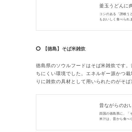
釜玉うどんに
15選
コシのある「讃岐う
もおいしく食べられ
しますよ！イタリア
いときにも参考にし
【徳島】そば米雑炊
徳島県のソウルフードはそば米雑炊です。
ちにくい環境でした。エネルギー源かつ栽
りに雑炊の具材として用いられたのがそば
昔ながらのお
9選
四国の徳島県に、「
米汁は、昔から食べ
の歴史、特徴につい
シピを、定番とアレ