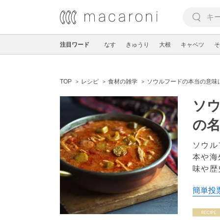
注目ワード
なす
きゅうり
大根
キャベツ
そ
TOP
レシピ
食材の雑学
ソウルフードの本当の意味
ソウ
の
ソウル
本や海
味や歴
簡単投票