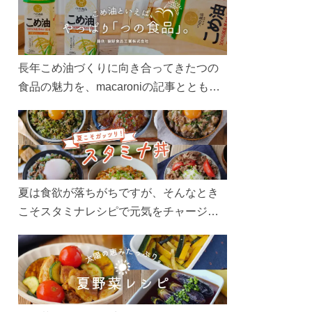
長年こめ油づくりに向き合ってきたつの
食品の魅力を、macaroniの記事とともに
ご紹介します。レシピや活用術はもちろ
ん、製造現場や品質へのこだわりまで。
こめ油をもっと好きになるコンテンツを
ぜひお楽しみください。
夏は食欲が落ちがちですが、そんなとき
こそスタミナレシピで元気をチャージ！
お肉や夏野菜をたっぷり使う丼をガッツ
リ食べて、夏バテを吹き飛ばしましょ
う！