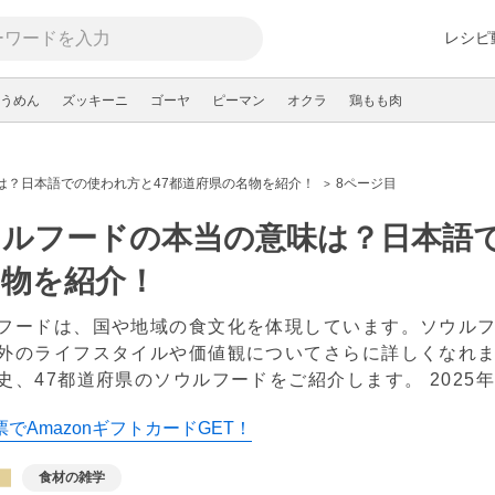
レシピ
うめん
ズッキーニ
ゴーヤ
ピーマン
オクラ
鶏もも肉
は？日本語での使われ方と47都道府県の名物を紹介！
8ページ目
ルフードの本当の意味は？日本語で
名物を紹介！
フードは、国や地域の食文化を体現しています。ソウル
外のライフスタイルや価値観についてさらに詳しくなれ
史、47都道府県のソウルフードをご紹介します。
2025
でAmazonギフトカードGET！
食材の雑学