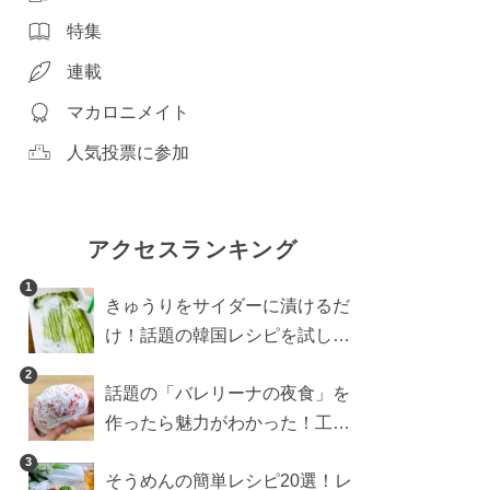
特集
連載
マカロニメイト
人気投票に参加
アクセスランキング
1
きゅうりをサイダーに漬けるだ
け！話題の韓国レシピを試した
ら想像以上にアリでした
2
話題の「バレリーナの夜食」を
作ったら魅力がわかった！工程
10分の作り方
3
そうめんの簡単レシピ20選！レ