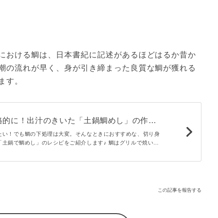
における鯛は、日本書紀に記述があるほどはるか昔か
潮の流れが早く、身が引き締まった良質な鯛が獲れる
ます。
格的に！出汁のきいた「土鍋鯛めし」の作り
たい！でも鯛の下処理は大変。そんなときにおすすめな、切り身
「土鍋で鯛めし」のレシピをご紹介します♪ 鯛はグリルで焼いて
昆布の出汁で絶品鯛めしになりますよ。木の芽としょうがの香り
仕上げましょう。
この記事を報告する