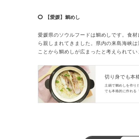
【愛媛】鯛めし
愛媛県のソウルフードは鯛めしです。食材
ら親しまれてきました。県内の来島海峡は
ことから鯛めしが広まったと考えられてい
切り身でも本
方
土鍋で鯛めしを作り
でも本格的に作れる
香ばしく、かつおと
を足して、本格的に