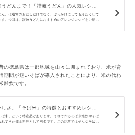
肉うどんまで！「讃岐うどん」の人気レシピ
どん」は通常のおだしだけでなく、ぶっかけにしても冷たくして
ます。今回は、讃岐うどんにおすすめのアレンジレシピをご紹介
ンにも中華風のレシピもあるのでちょっと変わった食べ方がした
てみてください。
昔の徳島県は一部地域を山々に囲まれており、米が育
培期間が短いそばが導入されたことにより、米の代わ
米雑炊です。
いしさ。「そば米」の特徴とおすすめレシピ
そば米」という特産品があります。それで作るそば米雑炊やそば
られてきた郷土料理として有名です。この記事ではそんなそば米
て解説。あわせておすすめの通販商品と、そば米を使う料理のレ
ンジに分けて紹介します。