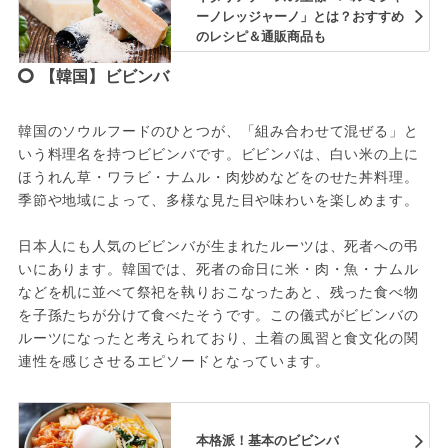
ーノレッジャーノ」とは？おすすめ
のレシピ＆通販商品も
【韓国】ビビンバ
韓国のソウルフードのひとつが、「組み合わせて混ぜる」と
いう料理名を持つビビンバです。ビビンバは、白い米の上に
ほうれん草・ワラビ・ナムル・肉炒めなどをのせた丼料理。
季節や地域によって、多様な見た目や味わいを楽しめます。
日本人にも人気のビビンバが生まれたルーツは、死者への弔
いにあります。韓国では、死者の命日に米・肉・魚・ナムル
などを机に並べて祭祀を執りおこなったあと、残った食べ物
を子孫たちが分けて食べたそうです。この儀式がビビンバの
ルーツになったと考えられており、土着の風習と食文化の関
連性を感じさせるエピソードとなっています。
本格派！基本のビビンバ