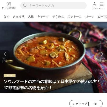
ログイン
メニュー
なす
きゅうり
大根
キャベツ
そうめん
ズッキーニ
ゴーヤ
ピーマ
前の
次の
記事
記事
ソウルフードの本当の意味は？日本語での使われ方と
47都道府県の名物を紹介！
10
クリップ