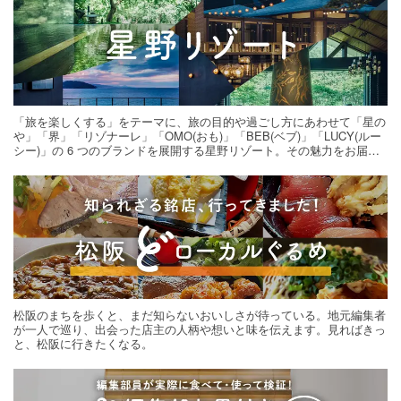
「旅を楽しくする」をテーマに、旅の目的や過ごし方にあわせて「星の
や」「界」「リゾナーレ」「OMO(おも)」「BEB(ベブ)」「LUCY(ルー
シー)」の 6 つのブランドを展開する星野リゾート。その魅力をお届け
する旅の連載。次の旅先探しのヒントにいかがですか？
松阪のまちを歩くと、まだ知らないおいしさが待っている。地元編集者
が一人で巡り、出会った店主の人柄や想いと味を伝えます。見ればきっ
と、松阪に行きたくなる。