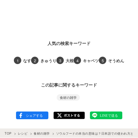
人気の検索キーワード
1
なす
2
きゅうり
3
大根
4
キャベツ
5
そうめん
この記事に関するキーワード
食材の雑学
TOP
レシピ
食材の雑学
ソウルフードの本当の意味は？日本語での使われ方と4