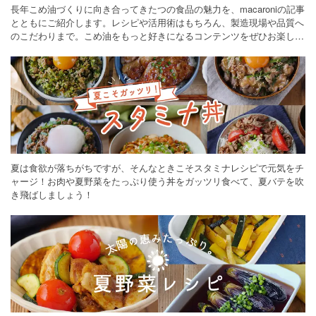
長年こめ油づくりに向き合ってきたつの食品の魅力を、macaroniの記事
とともにご紹介します。レシピや活用術はもちろん、製造現場や品質へ
のこだわりまで。こめ油をもっと好きになるコンテンツをぜひお楽しみ
ください。
夏は食欲が落ちがちですが、そんなときこそスタミナレシピで元気をチ
ャージ！お肉や夏野菜をたっぷり使う丼をガッツリ食べて、夏バテを吹
き飛ばしましょう！