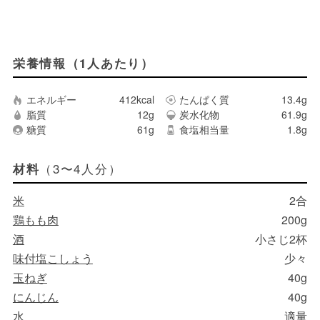
栄養情報（1人あたり）
エネルギー
412kcal
たんぱく質
13.4g
脂質
12g
炭水化物
61.9g
糖質
61g
食塩相当量
1.8g
（3〜4人分）
材料
米
2合
鶏もも肉
200g
酒
小さじ2杯
味付塩こしょう
少々
玉ねぎ
40g
にんじん
40g
水
適量