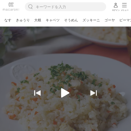
ログイン
メニュー
なす
きゅうり
大根
キャベツ
そうめん
ズッキーニ
ゴーヤ
ピーマ