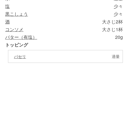
塩
少々
黒こしょう
少々
酒
大さじ2杯
コンソメ
大さじ1杯
バター（有塩）
20g
トッピング
パセリ
適量