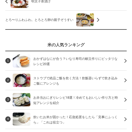
明太子茶漬け
とろ〜りふわふわ。とろとろ卵の親子ぞうすい
米の人気ランキング
おかずはなにが合う？いなり寿司の献立作りにピッタリな
1
レシピ20選
ストウブで絶品ご飯を炊く方法！炊飯器いらずで炊き込み
2
ご飯にアレンジも
お弁当おにぎりレシピ18選！冷めてもおいしい作り方と時
3
短アレンジを紹介
炊いたお米が固かった！応急処置をしたら「見事にふっく
4
ら」「これは役立つ」