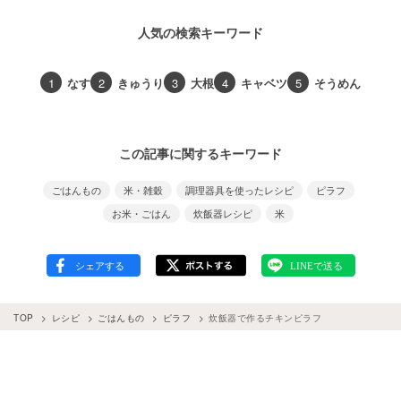
人気の検索キーワード
1
なす
2
きゅうり
3
大根
4
キャベツ
5
そうめん
この記事に関するキーワード
ごはんもの
米・雑穀
調理器具を使ったレシピ
ピラフ
お米・ごはん
炊飯器レシピ
米
TOP
レシピ
ごはんもの
ピラフ
炊飯器で作るチキンピラフ