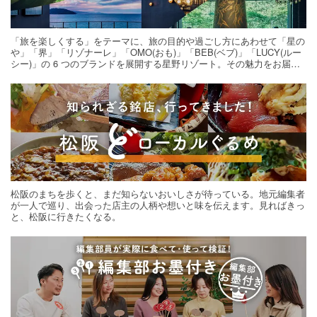
「旅を楽しくする」をテーマに、旅の目的や過ごし方にあわせて「星の
や」「界」「リゾナーレ」「OMO(おも)」「BEB(ベブ)」「LUCY(ルー
シー)」の 6 つのブランドを展開する星野リゾート。その魅力をお届け
する旅の連載。次の旅先探しのヒントにいかがですか？
松阪のまちを歩くと、まだ知らないおいしさが待っている。地元編集者
が一人で巡り、出会った店主の人柄や想いと味を伝えます。見ればきっ
と、松阪に行きたくなる。