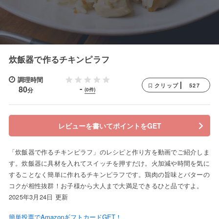
炊飯器で作るチキンピラフ
調理時間
527
クリップ
-
80
分
(0件)
レビューを書いてポイントをGET
「炊飯器で作るチキンピラフ」のレシピと作り方を動画でご紹介しま
す。炊飯器に具材を入れてスイッチを押すだけ。火加減や時間を気に
することなく簡単に作れるチキンピラフです。鶏肉の旨味とバターの
コクが相性抜群！お子様から大人まで大満足できるひと品ですよ。
2025年3月24日 更新
簡単投票でAmazonギフトカードGET！