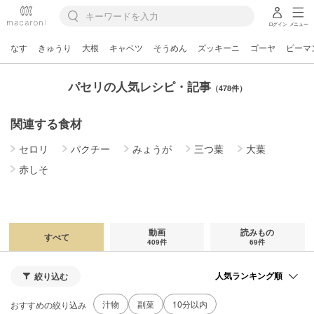
ログイン
メニュー
なす
きゅうり
大根
キャベツ
そうめん
ズッキーニ
ゴーヤ
ピーマ
パセリの人気レシピ・記事
（478件）
関連する食材
セロリ
パクチー
みょうが
三つ葉
大葉
赤しそ
動画
読みもの
すべて
409件
69件
絞り込む
汁物
副菜
10分以内
おすすめの絞り込み