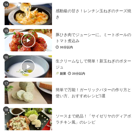
14
感動級の甘さ！レンチン玉ねぎのチーズ焼
き
15
豚ひき肉でジューシーに。ミートボールの
トマト煮込み
30分以内
16
生クリームなしで簡単！新玉ねぎのポター
ジュ
副菜
20分以内
17
簡単で万能！ガーリックバターの作り方と
使い方、おすすめレシピ5選
18
ソースまで絶品！「サイゼリヤのディアボ
ラチキン風」のレシピ