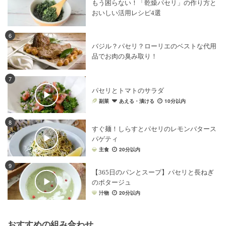
もう困らない！「乾燥パセリ」の作り方と
おいしい活用レシピ4選
6
バジル？パセリ？ローリエのベストな代用
品でお肉の臭み取り！
7
パセリとトマトのサラダ
副菜
あえる・漬ける
10分以内
8
すぐ麺！しらすとパセリのレモンバタース
パゲティ
主食
20分以内
9
【365日のパンとスープ】パセリと長ねぎ
のポタージュ
汁物
20分以内
おすすめの組み合わせ