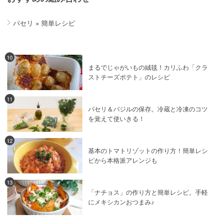
パセリ
×
簡単レシピ
10
まるでじゃがいもの絨毯！カリふわ「クラ
ストチーズポテト」のレシピ
11
パセリ＆バジルの保存。冷蔵と冷凍のコツ
を覚えて使いきる！
12
基本のトマトリゾットの作り方！簡単レシ
ピから本格派アレンジも
13
「ナチョス」の作り方と簡単レシピ。手軽
にメキシカンおつまみ♪