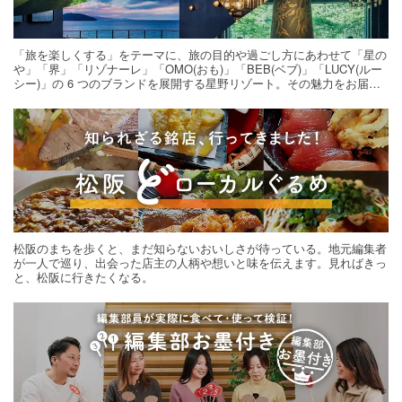
「旅を楽しくする」をテーマに、旅の目的や過ごし方にあわせて「星の
や」「界」「リゾナーレ」「OMO(おも)」「BEB(ベブ)」「LUCY(ルー
シー)」の 6 つのブランドを展開する星野リゾート。その魅力をお届け
する旅の連載。次の旅先探しのヒントにいかがですか？
松阪のまちを歩くと、まだ知らないおいしさが待っている。地元編集者
が一人で巡り、出会った店主の人柄や想いと味を伝えます。見ればきっ
と、松阪に行きたくなる。