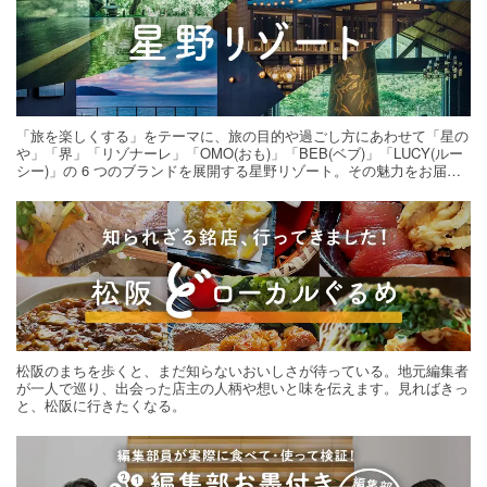
「旅を楽しくする」をテーマに、旅の目的や過ごし方にあわせて「星の
や」「界」「リゾナーレ」「OMO(おも)」「BEB(ベブ)」「LUCY(ルー
シー)」の 6 つのブランドを展開する星野リゾート。その魅力をお届け
する旅の連載。次の旅先探しのヒントにいかがですか？
松阪のまちを歩くと、まだ知らないおいしさが待っている。地元編集者
が一人で巡り、出会った店主の人柄や想いと味を伝えます。見ればきっ
と、松阪に行きたくなる。