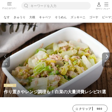
ログイン
メニュー
なす
きゅうり
大根
キャベツ
そうめん
ズッキーニ
ゴーヤ
ピーマ
前の
次の
記事
記事
作り置きやレンジ調理も！白菜の大量消費レシピ21選
980
クリップ