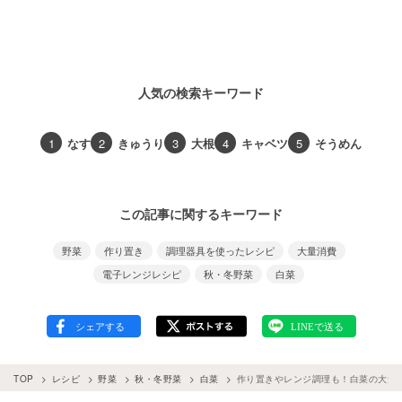
人気の検索キーワード
1
なす
2
きゅうり
3
大根
4
キャベツ
5
そうめん
この記事に関するキーワード
野菜
作り置き
調理器具を使ったレシピ
大量消費
電子レンジレシピ
秋・冬野菜
白菜
TOP
レシピ
野菜
秋・冬野菜
白菜
作り置きやレンジ調理も！白菜の大量消