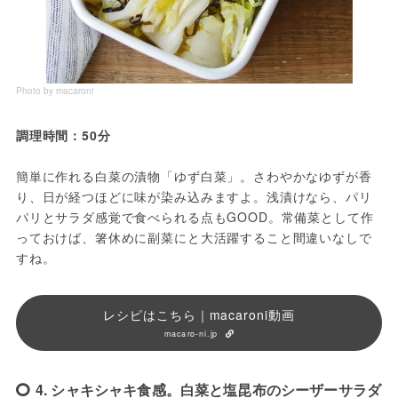
Photo by macaroni
調理時間：50分
簡単に作れる白菜の漬物「ゆず白菜」。さわやかなゆずが香
り、日が経つほどに味が染み込みますよ。浅漬けなら、パリ
パリとサラダ感覚で食べられる点もGOOD。常備菜として作
っておけば、箸休めに副菜にと大活躍すること間違いなしで
すね。
レシピはこちら｜macaroni動画
macaro-ni.jp
4. シャキシャキ食感。白菜と塩昆布のシーザーサラダ