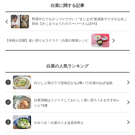
白菜に関する記事
野菜中心でもがっつりウマい！"きじま式"新感覚サラダ＆なめこ
炒め【きじまりゅうたのスーパーさんぽ#4】
【米粉が活躍】使い切りもラクラク！白菜の簡単レシピ
白菜の人気ランキング
白だしと鶏ガラで旨味広がる♪豚バラ白菜のねぎ塩鍋
1
白菜漬物はリメイクしておいしく使い切ろう♪ おすすめレ
2
シピ15選
やみつき！白菜のうま塩昆布和え
3