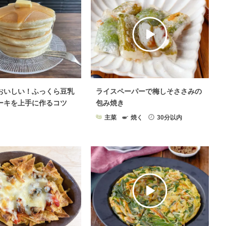
おいしい！ふっくら豆乳
ライスペーパーで梅しそささみの
ーキを上手に作るコツ
包み焼き
主菜
焼く
30分以内