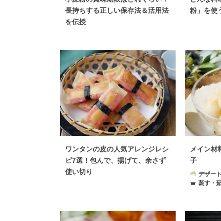
長持ちする正しい保存法＆活用法
粉」を使
を伝授
ワンタンの皮の人気アレンジレシ
メイン材
ピ7選！包んで、揚げて、余さず
子
使い切り
デザー
蒸す・