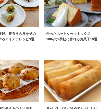
抜群。春巻きの皮をその
余ったホットケーキミックス
するアイデアレシピ3選
100gで♪手軽に作れるお菓子10選
理に使えるの？「中力
皮がパリパリ♩冷めてもおいしい