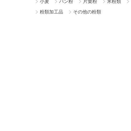
小麦
パン粉
片栗粉
米粉類
粉類加工品
その他の粉類