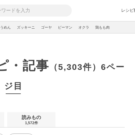
レシピ
うめん
ズッキーニ
ゴーヤ
ピーマン
オクラ
鶏もも肉
ピ・記事
（5,303件）6ペー
ジ目
読みもの
1,572件