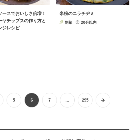
ソースでおいしさ倍増！
米粉のニラチヂミ
ーヤチップスの作り方と
副菜
20分以内
ンジレシピ
5
6
7
…
295