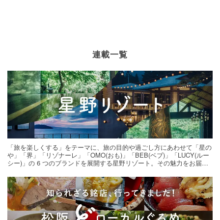
連載一覧
「旅を楽しくする」をテーマに、旅の目的や過ごし方にあわせて「星の
や」「界」「リゾナーレ」「OMO(おも)」「BEB(ベブ)」「LUCY(ルー
シー)」の 6 つのブランドを展開する星野リゾート。その魅力をお届け
する旅の連載。次の旅先探しのヒントにいかがですか？