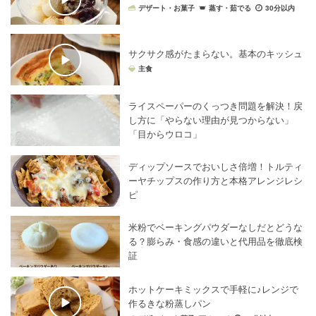
デザート・お菓子
蒸す・茹でる
30分以内
サクサク感がたまらない。基本のキッシュ
主食
ライスペーパーのくっつき問題を解決！戻
し方に「やらない理由が見つからない」
「目からウロコ」
ディップソースでおいしさ倍増！トルティ
ーヤチップスの作り方と本格アレンジレシ
ピ
米粉でベーキングパウダーなしだとどうな
る？膨らみ・食感の違いと代用品を徹底検
証
ホットケーキミックスで手軽に♪レンジで
作るきな粉蒸しパン