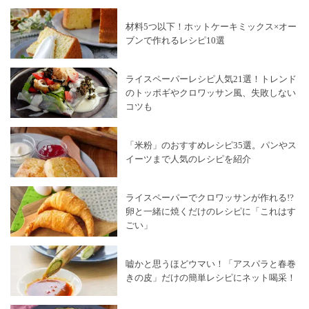
材料5つ以下！ホットケーキミックス×オー
ブンで作れるレシピ10選
ライスペーパーレシピ人気21選！トレンド
のトッポギやクロワッサン風、失敗しない
コツも
「米粉」のおすすめレシピ35選。パンやス
イーツまで人気のレシピを紹介
ライスペーパーでクロワッサンが作れる!?
卵と一緒に焼くだけのレシピに「これはす
ごい」
嘘かと思うほどウマい！「アスパラと春巻
きの皮」だけの簡単レシピにネット喝采！