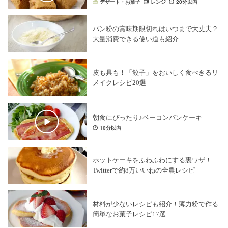
デザート・お菓子
レンジ
20分以内
パン粉の賞味期限切れはいつまで大丈夫？
大量消費できる使い道も紹介
皮も具も！「餃子」をおいしく食べきるリ
メイクレシピ20選
朝食にぴったり♪ベーコンパンケーキ
10分以内
ホットケーキをふわふわにする裏ワザ！
Twitterで約8万いいねの全農レシピ
材料が少ないレシピも紹介！薄力粉で作る
簡単なお菓子レシピ17選