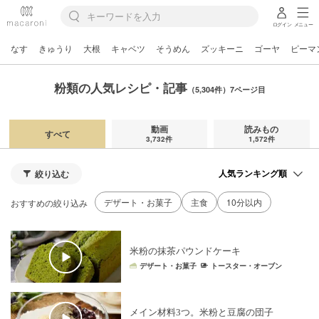
ログイン
メニュー
なす
きゅうり
大根
キャベツ
そうめん
ズッキーニ
ゴーヤ
ピーマ
粉類の人気レシピ・記事
（5,304件）7ページ目
動画
読みもの
すべて
3,732件
1,572件
絞り込む
デザート・お菓子
主食
10分以内
おすすめの絞り込み
米粉の抹茶パウンドケーキ
デザート・お菓子
トースター・オーブン
メイン材料3つ。米粉と豆腐の団子