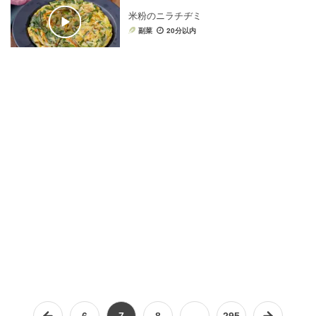
米粉のニラチヂミ
副菜
20分以内
6
7
8
…
295