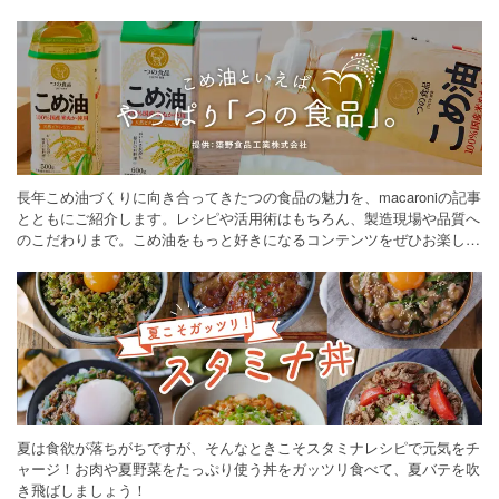
長年こめ油づくりに向き合ってきたつの食品の魅力を、macaroniの記事
とともにご紹介します。レシピや活用術はもちろん、製造現場や品質へ
のこだわりまで。こめ油をもっと好きになるコンテンツをぜひお楽しみ
ください。
夏は食欲が落ちがちですが、そんなときこそスタミナレシピで元気をチ
ャージ！お肉や夏野菜をたっぷり使う丼をガッツリ食べて、夏バテを吹
き飛ばしましょう！