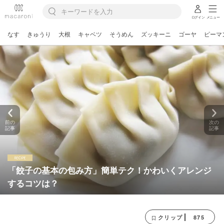
ログイン
メニュー
なす
きゅうり
大根
キャベツ
そうめん
ズッキーニ
ゴーヤ
ピーマ
前の
次の
記事
記事
「餃子の基本の包み方」簡単テク！かわいくアレンジ
するコツは？
875
クリップ