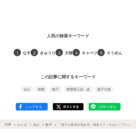
人気の検索キーワード
1
なす
2
きゅうり
3
大根
4
キャベツ
5
そうめん
この記事に関するキーワード
点心
粉類
餃子
粉類加工品・皮
餃子の皮
TOP
レシピ
点心
餃子
「餃子の基本の包み方」簡単テク！かわいくアレンジ