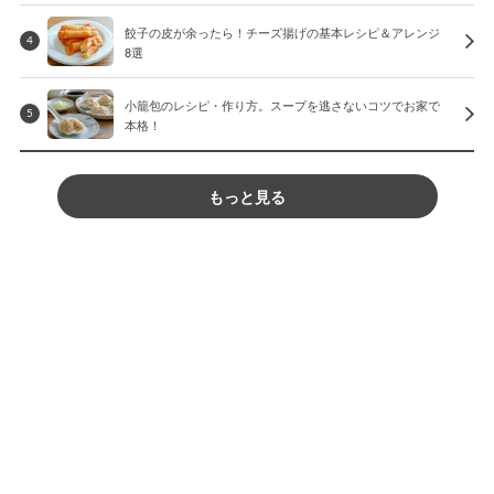
餃子の皮が余ったら！チーズ揚げの基本レシピ＆アレンジ
4
8選
小籠包のレシピ・作り方。スープを逃さないコツでお家で
5
本格！
もっと見る