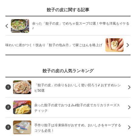
餃子の皮に関する記事
余った「餃子の皮」でめちゃ旨スープ12選！中華も洋風もイケる
♪
味わいに差がつく！技あり「餃子の包み方」で家ごはんを格上げ
餃子の皮の人気ランキング
「餃子の皮」の余りをおいしく使い切ろう♪ おすすめレシ
1
ピ50選
余った餃子の皮でおつまみ♪餃子の皮でカリカリチーズス
2
ティック
手作り餃子は冷凍保存がおすすめ。おいしさをキープする
3
コツも必見！