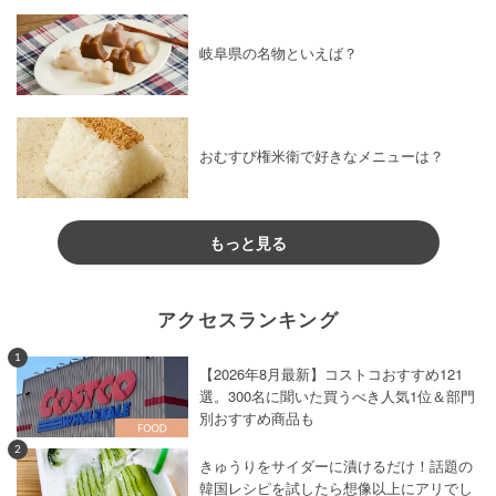
岐阜県の名物といえば？
おむすび権米衛で好きなメニューは？
もっと見る
アクセスランキング
1
【2026年8月最新】コストコおすすめ121
選。300名に聞いた買うべき人気1位＆部門
別おすすめ商品も
2
きゅうりをサイダーに漬けるだけ！話題の
韓国レシピを試したら想像以上にアリでし