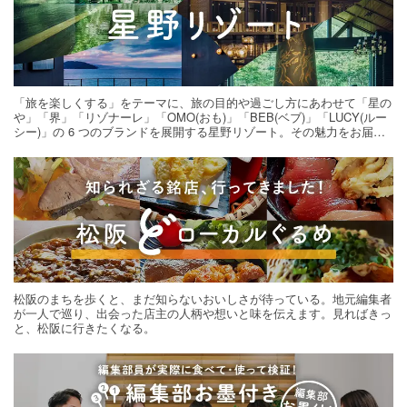
「旅を楽しくする」をテーマに、旅の目的や過ごし方にあわせて「星の
や」「界」「リゾナーレ」「OMO(おも)」「BEB(ベブ)」「LUCY(ルー
シー)」の 6 つのブランドを展開する星野リゾート。その魅力をお届け
する旅の連載。次の旅先探しのヒントにいかがですか？
松阪のまちを歩くと、まだ知らないおいしさが待っている。地元編集者
が一人で巡り、出会った店主の人柄や想いと味を伝えます。見ればきっ
と、松阪に行きたくなる。