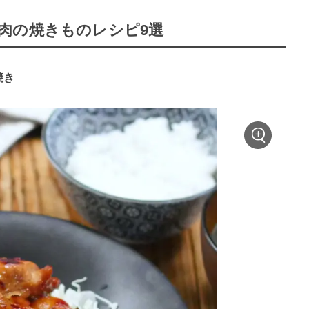
肉の焼きものレシピ9選
焼き