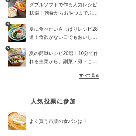
ダブルソフトで作る人気レシピ
10選！朝食からおやつまでふん
わり食パンを楽しむアレンジ
4
夏に食べたいさっぱりレシピ28
選！食欲がない日でもおいしい
簡単おかず・麺・ごはん
5
夏の簡単レシピ20選！10分で作
れる主菜から、副菜・麺・ごは
んまで一気に紹介
すべて見る
人気投票に参加
よく買う市販の食パンは？