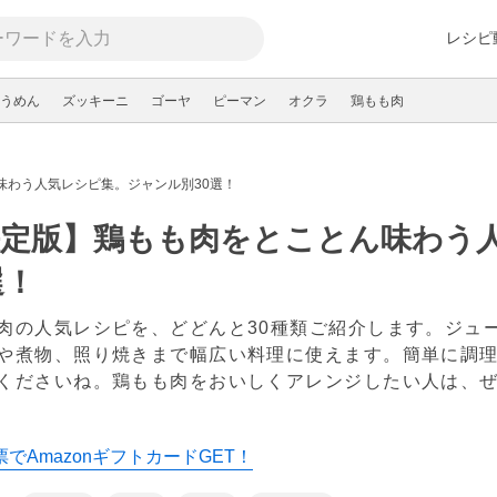
レシピ
うめん
ズッキーニ
ゴーヤ
ピーマン
オクラ
鶏もも肉
味わう人気レシピ集。ジャンル別30選！
決定版】鶏もも肉をとことん味わう
選！
肉の人気レシピを、どどんと30種類ご紹介します。ジュ
や煮物、照り焼きまで幅広い料理に使えます。簡単に調
くださいね。鶏もも肉をおいしくアレンジしたい人は、
でAmazonギフトカードGET！