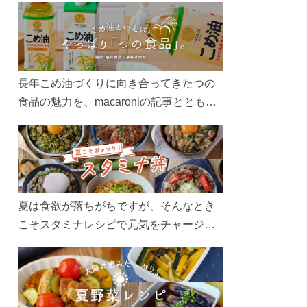
長年こめ油づくりに向き合ってきたつの
食品の魅力を、macaroniの記事とともに
ご紹介します。レシピや活用術はもちろ
ん、製造現場や品質へのこだわりまで。
こめ油をもっと好きになるコンテンツを
ぜひお楽しみください。
夏は食欲が落ちがちですが、そんなとき
こそスタミナレシピで元気をチャージ！
お肉や夏野菜をたっぷり使う丼をガッツ
リ食べて、夏バテを吹き飛ばしましょ
う！