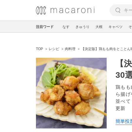
注目ワード
なす
きゅうり
大根
キャベツ
そ
TOP
レシピ
肉料理
【決定版】鶏もも肉をとことん
【
30
鶏もも
ら揚げ
並べて
更新
簡単投票