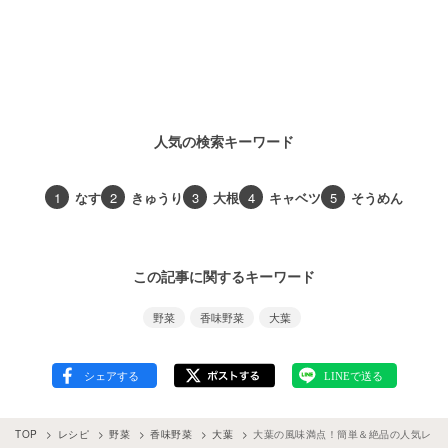
人気の検索キーワード
1
なす
2
きゅうり
3
大根
4
キャベツ
5
そうめん
この記事に関するキーワード
野菜
香味野菜
大葉
TOP
レシピ
野菜
香味野菜
大葉
大葉の風味満点！簡単＆絶品の人気レシピ