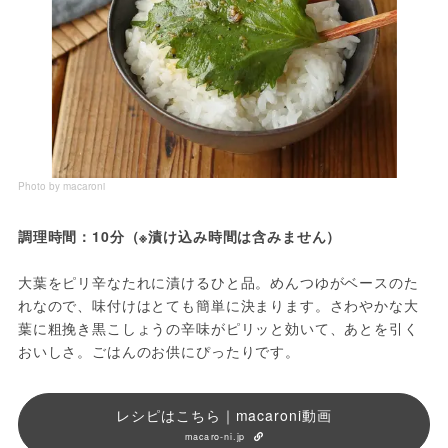
Photo by macaroni
調理時間：10分（※漬け込み時間は含みません）
大葉をピリ辛なたれに漬けるひと品。めんつゆがベースのた
れなので、味付けはとても簡単に決まります。さわやかな大
葉に粗挽き黒こしょうの辛味がピリッと効いて、あとを引く
おいしさ。ごはんのお供にぴったりです。
レシピはこちら｜macaroni動画
macaro-ni.jp