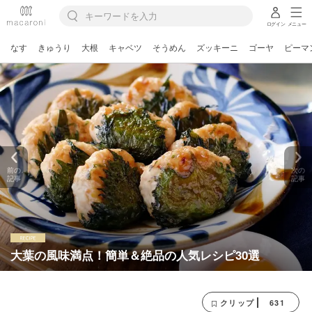
ログイン
メニュー
なす
きゅうり
大根
キャベツ
そうめん
ズッキーニ
ゴーヤ
ピーマ
前の
次の
記事
記事
大葉の風味満点！簡単＆絶品の人気レシピ30選
631
クリップ