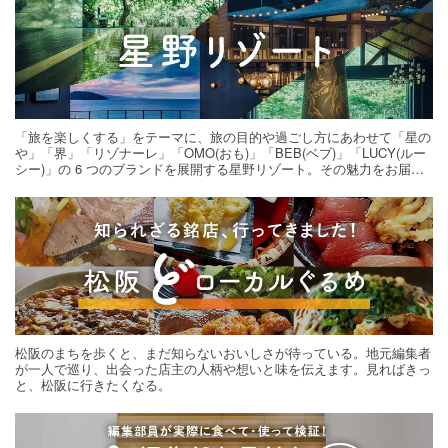
「旅を楽しくする」をテーマに、旅の目的や過ごし方にあわせて「星の
や」「界」「リゾナーレ」「OMO(おも)」「BEB(ベブ)」「LUCY(ルー
シー)」の 6 つのブランドを展開する星野リゾート。その魅力をお届け
する旅の連載。次の旅先探しのヒントにいかがですか？
松阪のまちを歩くと、まだ知らないおいしさが待っている。地元編集者
が一人で巡り、出会った店主の人柄や想いと味を伝えます。見ればきっ
と、松阪に行きたくなる。