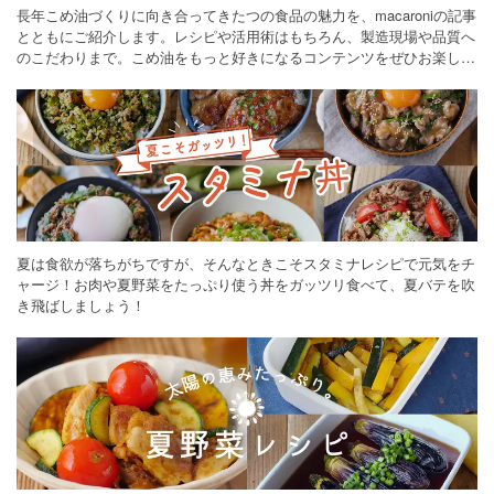
長年こめ油づくりに向き合ってきたつの食品の魅力を、macaroniの記事
とともにご紹介します。レシピや活用術はもちろん、製造現場や品質へ
のこだわりまで。こめ油をもっと好きになるコンテンツをぜひお楽しみ
ください。
夏は食欲が落ちがちですが、そんなときこそスタミナレシピで元気をチ
ャージ！お肉や夏野菜をたっぷり使う丼をガッツリ食べて、夏バテを吹
き飛ばしましょう！