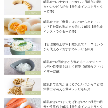
離乳食のバナナはいつから？月齢別の切り
方やレシピも紹介【離乳食インストラクタ
ー監修】
離乳食では「卵黄」はいつから与えてい
い？月齢別の進め方を詳しく解説【離乳食
インストラクター監修】
【管理栄養士執筆】離乳食でチーズはいつ
から使える？おすすめレシピも紹介
離乳食の2回食はどう進める？スケジュー
ル例や目安量を詳しく解説【離乳食アドバ
イザー監修】
離乳食で豆乳が使えるのはいつから？管理
栄養士が与える量やレシピを紹介
離乳食はいつまであげればいい？移行の目
安や注意点を解説【離乳食インストラクタ