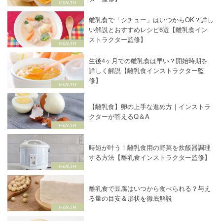
離乳食で「シチュー」はいつからOK？詳し
い解説とおすすめレシピ6選【離乳食イン
ストラクター監修】
生後4ヶ月での離乳食は早い？開始時期を
詳しく解説【離乳食インストラクター監
修】
【離乳食】卵の上手な進め方｜インストラ
クターが答えるQ＆A
時短が叶う！離乳食用の野菜を炊飯器調理
する方法【離乳食インストラクター監修】
離乳食で豆腐はいつから食べられる？与え
る量の目安＆形状を徹底解説