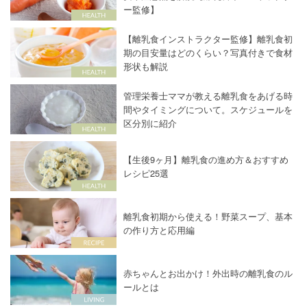
ー監修】
【離乳食インストラクター監修】離乳食初
期の目安量はどのくらい？写真付きで食材
形状も解説
管理栄養士ママが教える離乳食をあげる時
間やタイミングについて。スケジュールを
区分別に紹介
【生後9ヶ月】離乳食の進め方＆おすすめ
レシピ25選
離乳食初期から使える！野菜スープ、基本
の作り方と応用編
赤ちゃんとお出かけ！外出時の離乳食のル
ールとは