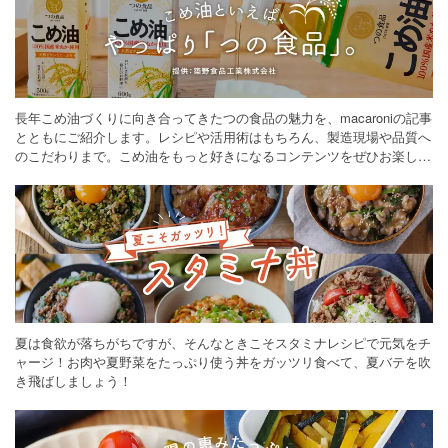
長年こめ油づくりに向き合ってきたつの食品の魅力を、macaroniの記事
とともにご紹介します。レシピや活用術はもちろん、製造現場や品質へ
のこだわりまで。こめ油をもっと好きになるコンテンツをぜひお楽しみ
ください。
夏は食欲が落ちがちですが、そんなときこそスタミナレシピで元気をチ
ャージ！お肉や夏野菜をたっぷり使う丼をガッツリ食べて、夏バテを吹
き飛ばしましょう！