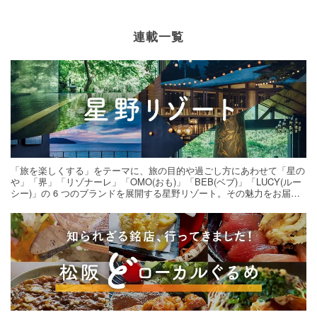
連載一覧
「旅を楽しくする」をテーマに、旅の目的や過ごし方にあわせて「星の
や」「界」「リゾナーレ」「OMO(おも)」「BEB(ベブ)」「LUCY(ルー
シー)」の 6 つのブランドを展開する星野リゾート。その魅力をお届け
する旅の連載。次の旅先探しのヒントにいかがですか？