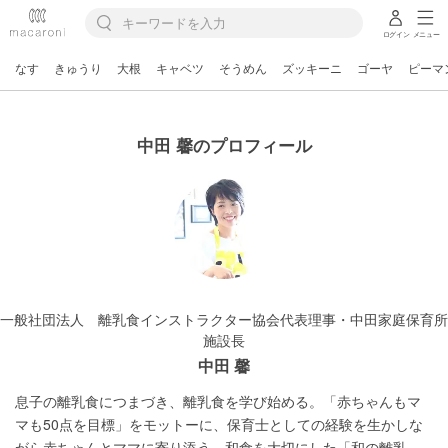
ログイン
メニュー
なす
きゅうり
大根
キャベツ
そうめん
ズッキーニ
ゴーヤ
ピーマ
中田 馨のプロフィール
一般社団法人 離乳食インストラクター協会代表理事・中田家庭保育所
施設長
中田 馨
息子の離乳食につまづき、離乳食を学び始める。「赤ちゃんもマ
マも50点を目標」をモットーに、保育士としての経験を生かしな
がら赤ちゃんとママに寄り添う、和食を大切にした「和の離乳