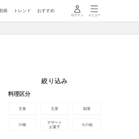
動画
トレンド
おすすめ
ログイン
メニュー
絞り込み
料理区分
主食
主菜
副菜
デザート

汁物
その他
お菓子