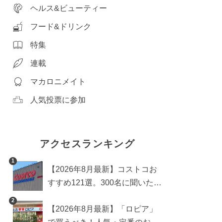
ヘルス&ビューティー
フード&ドリンク
特集
連載
マカロニメイト
人気投票に参加
アクセスランキング
1
【2026年8月最新】コストコお
すすめ121選。300名に聞いた買
うべき人気1位＆部門別おすす
2
【2026年8月最新】「ロピア」
め商品も