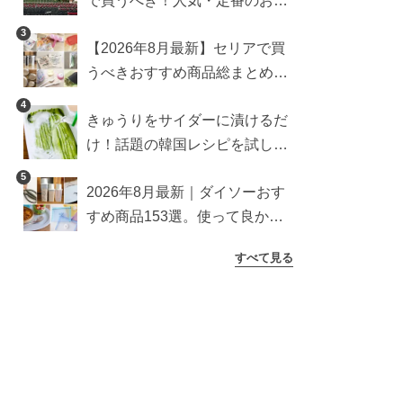
で買うべき！人気・定番のおす
すめ商品総まとめ
3
【2026年8月最新】セリアで買
うべきおすすめ商品総まとめ。
雑貨や収納グッズも
4
きゅうりをサイダーに漬けるだ
け！話題の韓国レシピを試した
ら想像以上にアリでした
5
2026年8月最新｜ダイソーおす
すめ商品153選。使って良かっ
た神アイテムを厳選
すべて見る