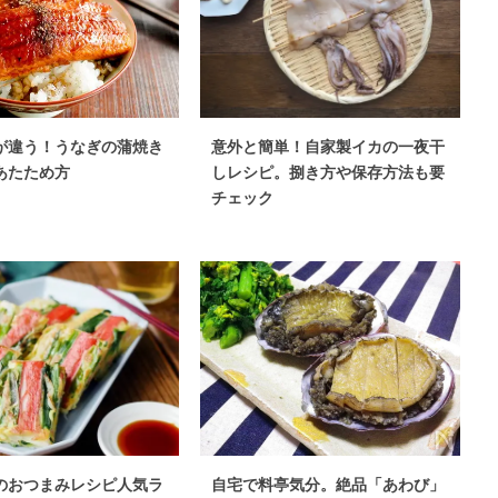
が違う！うなぎの蒲焼き
意外と簡単！自家製イカの一夜干
あたため方
しレシピ。捌き方や保存方法も要
チェック
のおつまみレシピ人気ラ
自宅で料亭気分。絶品「あわび」