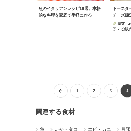
魚のイタリアンレシピ18選。本格
トースタ
的な料理を家庭で手軽に作る
チーズ磯
副菜
20分以
1
2
3
4
関連する食材
魚
いか・タコ
エビ・カニ
貝類