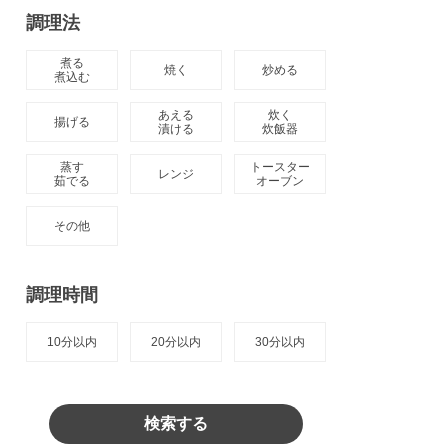
調理法
煮る

焼く
炒める
煮込む
あえる

炊く

揚げる
漬ける
炊飯器
蒸す

トースター

レンジ
茹でる
オーブン
その他
調理時間
10分以内
20分以内
30分以内
検索する