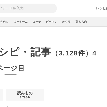
レシピ
うめん
ズッキーニ
ゴーヤ
ピーマン
オクラ
鶏もも肉
シピ・記事
（3,128件）4
ページ目
読みもの
1,726件