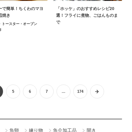
ーで簡単！ちくわのマヨ
「ホッケ」のおすすめレシピ20
辺焼き
選！フライに煮物、ごはんものま
で
トースター・オーブン
内
5
6
7
…
174
魚卵
練り物
魚介加工品
開き