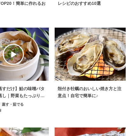
OP20！簡単に作れるお
レシピのおすすめ10選
蒸すだけ】鮭の味噌バタ
殻付き牡蠣のおいしい焼き方と注
蒸し｜野菜もたっぷり主
意点！自宅で簡単に♪
蒸す・茹でる
内