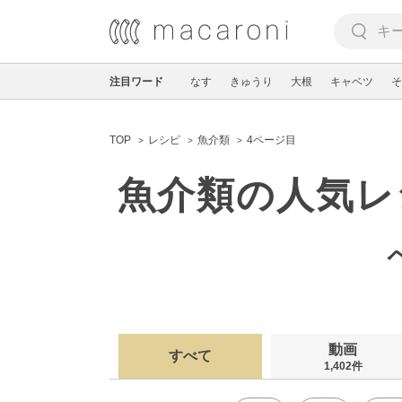
注目ワード
なす
きゅうり
大根
キャベツ
そ
TOP
レシピ
魚介類
4ページ目
魚介類の人気レ
動画
すべて
1,402件