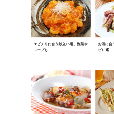
エビチリに合う献立15選。副菜や
お酒に合
スープも
ピ10選