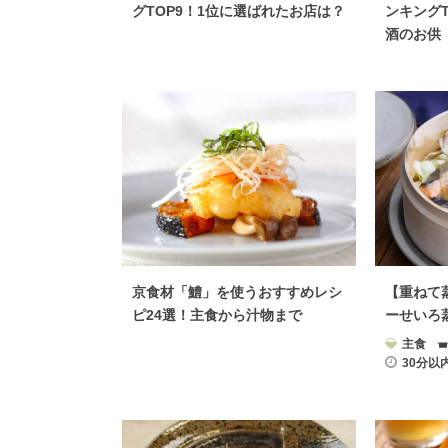
グTOP9！1位に選ばれたお店は？
ンキングT
酒のお供
京食材「鱧」を使うおすすめレシ
【重ねて
ピ24選！主食から汁物まで
ーせいろ
菜レシピ
主食
30分以