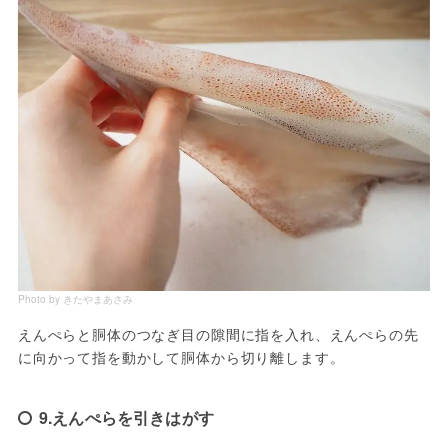
Photo by きたやまあさみ
えんぺらと胴体のつなぎ目の隙間に指を入れ、えんぺらの先
に向かって指を動かして胴体から切り離します。
9.えんぺらを引きはがす