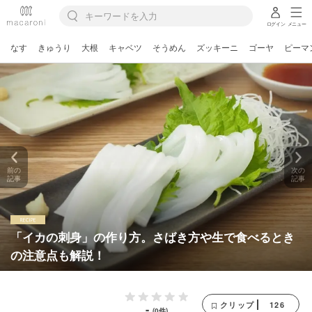
ログイン
メニュー
なす
きゅうり
大根
キャベツ
そうめん
ズッキーニ
ゴーヤ
ピーマ
前の
次の
記事
記事
「イカの刺身」の作り方。さばき方や生で食べるとき
の注意点も解説！
126
クリップ
-
(0件)