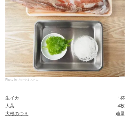
Photo by きたやまあさみ
生イカ
1杯
大葉
4枚
大根のつま
適量