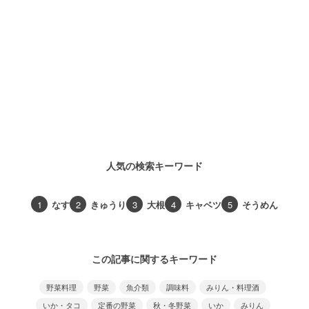
人気の検索キーワード
1
なす
2
きゅうり
3
大根
4
キャベツ
5
そうめん
この記事に関するキーワード
野菜料理
野菜
魚介類
調味料
みりん・料理酒
いか・タコ
定番の野菜
秋・冬野菜
いか
みりん