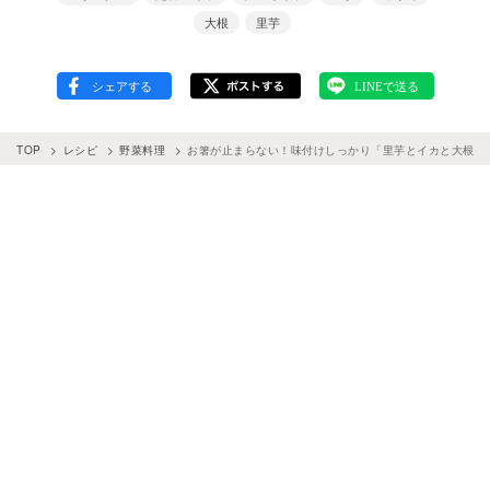
大根
里芋
TOP
レシピ
野菜料理
お箸が止まらない！味付けしっかり「里芋とイカと大根の