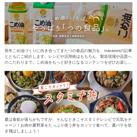
長年こめ油づくりに向き合ってきたつの食品の魅力を、macaroniの記事
とともにご紹介します。レシピや活用術はもちろん、製造現場や品質へ
のこだわりまで。こめ油をもっと好きになるコンテンツをぜひお楽しみ
ください。
夏は食欲が落ちがちですが、そんなときこそスタミナレシピで元気をチ
ャージ！お肉や夏野菜をたっぷり使う丼をガッツリ食べて、夏バテを吹
き飛ばしましょう！