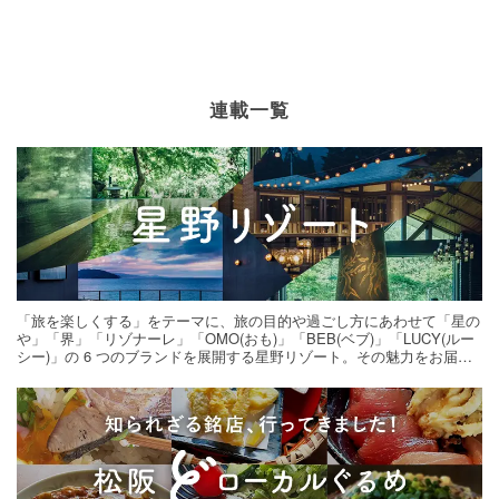
連載一覧
「旅を楽しくする」をテーマに、旅の目的や過ごし方にあわせて「星の
や」「界」「リゾナーレ」「OMO(おも)」「BEB(ベブ)」「LUCY(ルー
シー)」の 6 つのブランドを展開する星野リゾート。その魅力をお届け
する旅の連載。次の旅先探しのヒントにいかがですか？