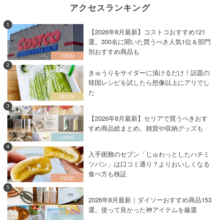
アクセスランキング
1
【2026年8月最新】コストコおすすめ121
選。300名に聞いた買うべき人気1位＆部門
別おすすめ商品も
2
きゅうりをサイダーに漬けるだけ！話題の
韓国レシピを試したら想像以上にアリでし
た
3
【2026年8月最新】セリアで買うべきおす
すめ商品総まとめ。雑貨や収納グッズも
4
入手困難のセブン「じゅわっとしたハチミ
ツパン」は口コミ通り？よりおいしくなる
食べ方も検証
5
2026年8月最新｜ダイソーおすすめ商品153
選。使って良かった神アイテムを厳選