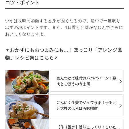
コツ・ポイント
いかは長時間加熱すると身が固くなるので、途中で一度取り
出すのがポイントです。また、1日置くと味がなじんでさらに
おいしくなりますよ。
▼おかずにもおつまみにも…！ほっこり「アレンジ煮
物」レシピ集はこちら♪
めんつゆで味付けパパパパーン！鶏
肉とごぼうのうま煮
にんにく生姜でジュワうま！手羽元
と大根のほろほろ味噌煮
【作り置き】旨味こっくり！しいた