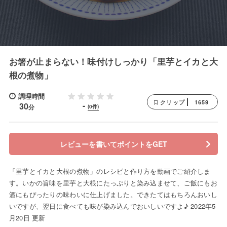
お箸が止まらない！味付けしっかり「里芋とイカと大
根の煮物」
調理時間
1659
クリップ
-
30
分
(0件)
レビューを書いてポイントをGET
「里芋とイカと大根の煮物」のレシピと作り方を動画でご紹介しま
す。いかの旨味を里芋と大根にたっぷりと染み込ませて、ご飯にもお
酒にもぴったりの味わいに仕上げました。できたてはもちろんおいし
いですが、翌日に食べても味が染み込んでおいしいですよ♪ 2022年5
月20日 更新