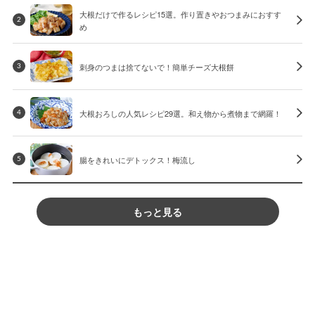
大根だけで作るレシピ15選。作り置きやおつまみにおすす
2
め
刺身のつまは捨てないで！簡単チーズ大根餅
3
大根おろしの人気レシピ29選。和え物から煮物まで網羅！
4
腸をきれいにデトックス！梅流し
5
もっと見る