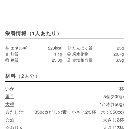
栄養情報（1人あたり）
エネルギー
229kcal
たんぱく質
23g
脂質
1.1g
炭水化物
28.7g
糖質
25.8g
食塩相当量
3.9g
（2人分）
材料
いか
1杯
里芋
5個(200g)
大根
1/4本(150g)
☆だし汁
350cc(だしの素：小さじ2/3杯、水：350cc)
☆酒
大さじ2杯
☆みりん
大さじ2杯