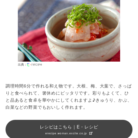
出典：
調理時間6分で作れる和え物です。大根、梅、大葉で、さっぱ
りと食べられて、箸休めにピッタリです。彩りもよくて、ひ
と品あると食卓を華やかにしてくれますよ♪きゅうり、かぶ、
白菜などの野菜でもおいしく作れます。
レシピはこちら｜E・レシピ
erecipe.woman.excite.co.jp