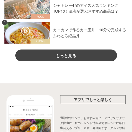
シャトレーゼのアイス人気ランキング
TOP10！読者が選ぶおすすめ商品は？
5
カニカマで作るカニ玉丼｜10分で完成する
ふわとろ絶品丼
もっと見る
アプリでもっと楽しく
通勤中やランチ、おやすみ前に、アプリでサクサ
ク快適に。食のトレンド情報や簡単レシピに毎日
出会えるアプリ。内食・外食問わず、グルメや料