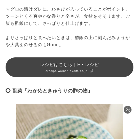
マグロの漬けダレに、わさびが入っていることがポイント。
ツーンとくる爽やかな香りと辛さが、食欲をそそります。ご
飯も酢飯にして、さっぱりと仕上げます。

よりさっぱりと食べたいときは、酢飯の上に刻んだみょうが
や大葉をのせるのもGood。
レシピはこちら｜E・レシピ
erecipe.woman.excite.co.jp
副菜「わかめときゅうりの酢の物」