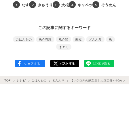
1
なす
2
きゅうり
3
大根
4
キャベツ
5
そうめん
この記事に関するキーワード
ごはんもの
魚介料理
魚介類
献立
どんぶり
魚
まぐろ
TOP
レシピ
ごはんもの
どんぶり
【マグロ丼の献立集】人気定番や10分レシ