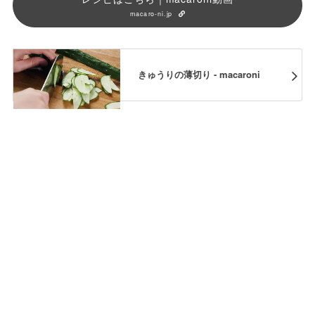
macaro-ni.jp
きゅうりの薄切り - macaroni