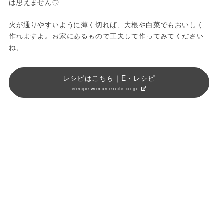
は思えません◎

火が通りやすいように薄く切れば、大根や白菜でもおいしく
作れますよ。お家にあるもので工夫して作ってみてください
ね。
レシピはこちら｜E・レシピ
erecipe.woman.excite.co.jp