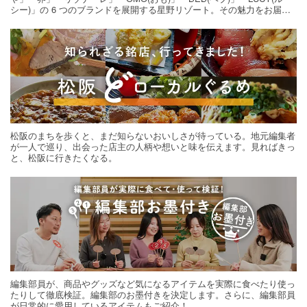
シー)」の 6 つのブランドを展開する星野リゾート。その魅力をお届け
する旅の連載。次の旅先探しのヒントにいかがですか？
松阪のまちを歩くと、まだ知らないおいしさが待っている。地元編集者
が一人で巡り、出会った店主の人柄や想いと味を伝えます。見ればきっ
と、松阪に行きたくなる。
編集部員が、商品やグッズなど気になるアイテムを実際に食べたり使っ
たりして徹底検証。編集部のお墨付きを決定します。さらに、編集部員
が日常的に愛用しているアイテムもご紹介！