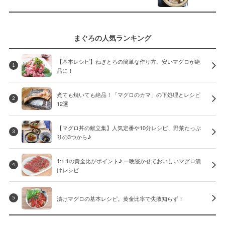
まぐろの人気ランキング
【基本レシピ】ねぎとろの簡単な作り方。安いマグロが絶
1
品に！
煮ても焼いても絶品！「マグロのカマ」の下処理とレシピ
2
12選
【マグロ丼の献立集】人気定番や10分レシピ、野菜たっぷ
3
りの3つから♪
1:1:1の黄金比がポイント♪ 一晩寝かせておいしいマグロ漬
4
けレシピ
漬けマグロの基本レシピ。黄金比率で失敗知らず！
5