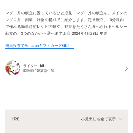
マグロ丼の献立に困っているひと必見！マグロ丼の献立を、メインの
マグロ丼、副菜、汁物の構成でご紹介します。定番献立、10分以内
で作れる簡単時短レシピの献立、野菜をたくさん食べられるヘルシー
献立の、3つのなかから選べますよ◎ 2024年4月28日 更新
簡単投票でAmazonギフトカードGET！
ライター :
kii
調理師 / 製菓衛生師
目次
小見出しも全て表示