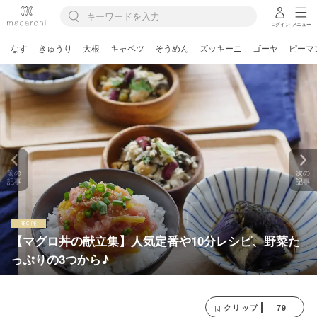
ログイン
メニュー
なす
きゅうり
大根
キャベツ
そうめん
ズッキーニ
ゴーヤ
ピーマ
前の
次の
記事
記事
【マグロ丼の献立集】人気定番や10分レシピ、野菜た
っぷりの3つから♪
79
クリップ