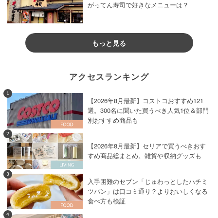
がってん寿司で好きなメニューは？
もっと見る
アクセスランキング
1
【2026年8月最新】コストコおすすめ121
選。300名に聞いた買うべき人気1位＆部門
別おすすめ商品も
2
【2026年8月最新】セリアで買うべきおす
すめ商品総まとめ。雑貨や収納グッズも
3
入手困難のセブン「じゅわっとしたハチミ
ツパン」は口コミ通り？よりおいしくなる
食べ方も検証
4