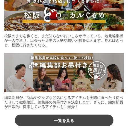
松阪のまちを歩くと、まだ知らないおいしさが待っている。地元編集者
が一人で巡り、出会った店主の人柄や想いと味を伝えます。見ればきっ
と、松阪に行きたくなる。
編集部員が、商品やグッズなど気になるアイテムを実際に食べたり使っ
たりして徹底検証。編集部のお墨付きを決定します。さらに、編集部員
が日常的に愛用しているアイテムもご紹介！
一覧を見る