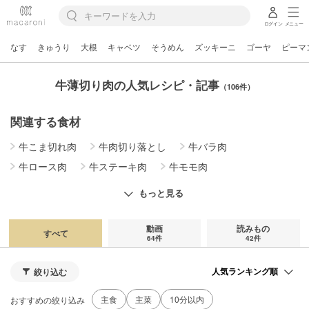
ログイン
メニュー
なす
きゅうり
大根
キャベツ
そうめん
ズッキーニ
ゴーヤ
ピーマ
牛薄切り肉の人気レシピ・記事
（106件）
関連する食材
牛こま切れ肉
牛肉切り落とし
牛バラ肉
牛ロース肉
牛ステーキ肉
牛モモ肉
牛モモブロック
牛すじ肉
牛すね肉
牛ひき肉
もっと見る
牛タン
牛ホルモン
動画
読みもの
すべて
64件
42件
絞り込む
主食
主菜
10分以内
おすすめの絞り込み