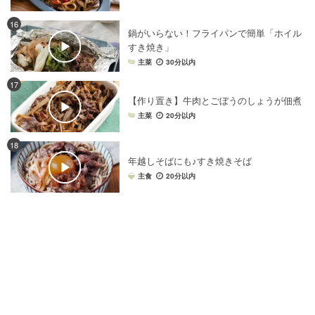
16
鍋がいらない！フライパンで簡単「ホイル
すき焼き」
主菜
30分以内
17
【作り置き】牛肉とごぼうのしょうが佃煮
主菜
20分以内
18
年越しそばにも♪すき焼きそば
主食
20分以内