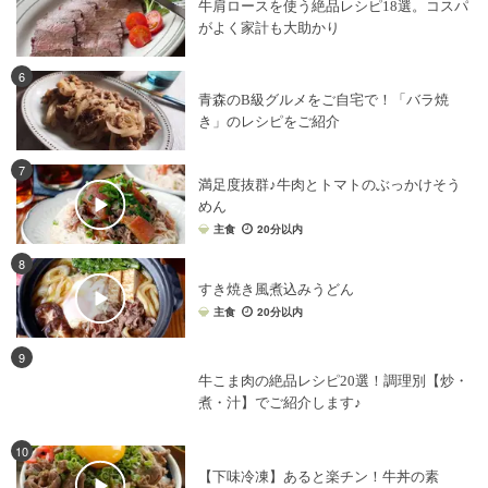
牛肩ロースを使う絶品レシピ18選。コスパ
がよく家計も大助かり
6
青森のB級グルメをご自宅で！「バラ焼
き」のレシピをご紹介
7
満足度抜群♪牛肉とトマトのぶっかけそう
めん
主食
20分以内
8
すき焼き風煮込みうどん
主食
20分以内
9
牛こま肉の絶品レシピ20選！調理別【炒・
煮・汁】でご紹介します♪
10
【下味冷凍】あると楽チン！牛丼の素