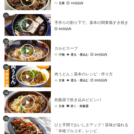
主菜
10分以内
11
手作りの割り下で。基本の関東風すき焼き
30分以内
12
カルビスープ
汁物
煮る・煮込む
20分以内
13
肉うどん｜基本のレシピ・作り方
主食
煮る・煮込む
20分以内
14
炊飯器で炊き込みビビンバ
主食
炊く・炊飯器
15
ひと手間でおいしさアップ！旨味が溢れる
「本格プルコギ」レシピ