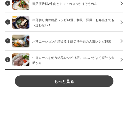
満足度抜群♪牛肉とトマトのぶっかけそうめん
2
牛薄切り肉の絶品レシピ41選。和風・洋風・お弁当までも
3
う迷わない！
バリエーションが増える！薄切り牛肉の人気レシピ29選
4
牛肩ロースを使う絶品レシピ18選。コスパがよく家計も大
5
助かり
もっと見る