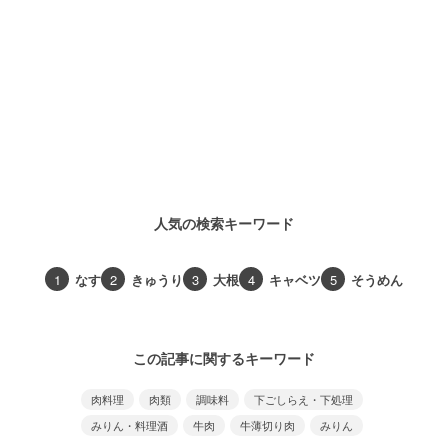
人気の検索キーワード
1
なす
2
きゅうり
3
大根
4
キャベツ
5
そうめん
この記事に関するキーワード
肉料理
肉類
調味料
下ごしらえ・下処理
みりん・料理酒
牛肉
牛薄切り肉
みりん