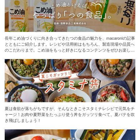
長年こめ油づくりに向き合ってきたつの食品の魅力を、macaroniの記事
とともにご紹介します。レシピや活用術はもちろん、製造現場や品質へ
のこだわりまで。こめ油をもっと好きになるコンテンツをぜひお楽しみ
ください。
夏は食欲が落ちがちですが、そんなときこそスタミナレシピで元気をチ
ャージ！お肉や夏野菜をたっぷり使う丼をガッツリ食べて、夏バテを吹
き飛ばしましょう！