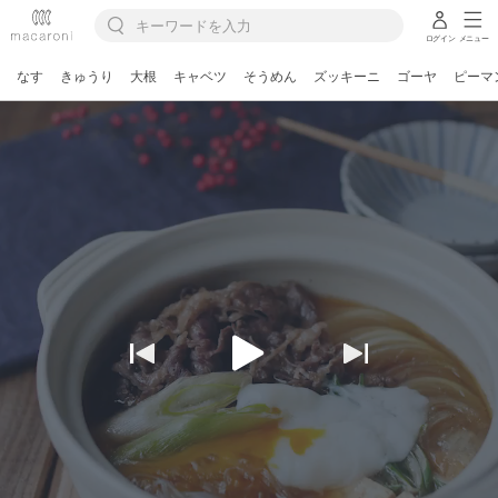
ログイン
メニュー
なす
きゅうり
大根
キャベツ
そうめん
ズッキーニ
ゴーヤ
ピーマ