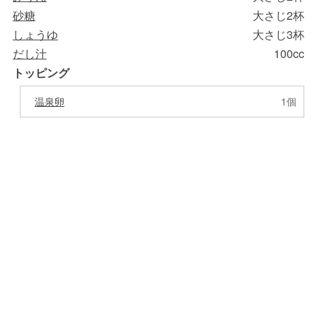
砂糖
大さじ2杯
しょうゆ
大さじ3杯
だし汁
100cc
トッピング
温泉卵
1個