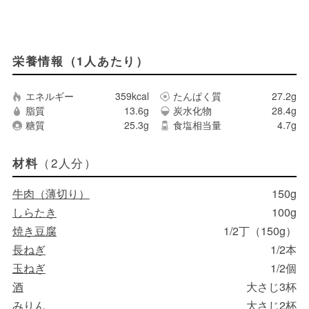
栄養情報（1人あたり）
エネルギー
359kcal
たんぱく質
27.2g
脂質
13.6g
炭水化物
28.4g
糖質
25.3g
食塩相当量
4.7g
（2人分）
材料
牛肉（薄切り）
150g
しらたき
100g
焼き豆腐
1/2丁（150g）
長ねぎ
1/2本
玉ねぎ
1/2個
酒
大さじ3杯
みりん
大さじ2杯