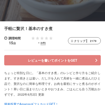
手軽に贅沢！基本のすき煮
調理時間
2179
クリップ
-
15
分
(0件)
レビューを書いてポイントをGET
ちょっと特別な日に。「基本のすき煮」のレシピと作り方をご紹介し
ます。すき焼きとは違い、だし汁を入れて具材を一緒に煮込んだひと
品で、贅沢なのに簡単な料理です。お肉を最初にサッと煮るのがポイ
ント！寒い日に温まりたいときやおつまみ、ごはんにも合う万能おか
ずです。 2022年6月2日 更新
簡単投票でAmazonギフトカードGET！