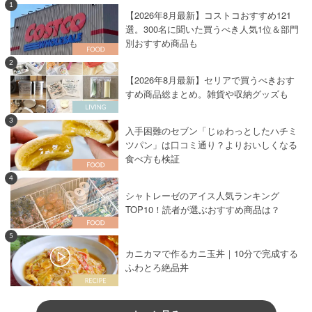
1
【2026年8月最新】コストコおすすめ121
選。300名に聞いた買うべき人気1位＆部門
別おすすめ商品も
2
【2026年8月最新】セリアで買うべきおす
すめ商品総まとめ。雑貨や収納グッズも
3
入手困難のセブン「じゅわっとしたハチミ
ツパン」は口コミ通り？よりおいしくなる
食べ方も検証
4
シャトレーゼのアイス人気ランキング
TOP10！読者が選ぶおすすめ商品は？
5
カニカマで作るカニ玉丼｜10分で完成する
ふわとろ絶品丼