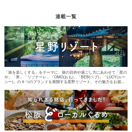
連載一覧
「旅を楽しくする」をテーマに、旅の目的や過ごし方にあわせて「星の
や」「界」「リゾナーレ」「OMO(おも)」「BEB(ベブ)」「LUCY(ルー
シー)」の 6 つのブランドを展開する星野リゾート。その魅力をお届け
する旅の連載。次の旅先探しのヒントにいかがですか？