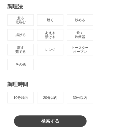
調理法
煮る

焼く
炒める
煮込む
あえる

炊く

揚げる
漬ける
炊飯器
蒸す

トースター

レンジ
茹でる
オーブン
その他
調理時間
10分以内
20分以内
30分以内
検索する