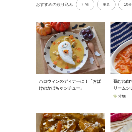
おすすめの絞り込み
汁物
主菜
10
ハロウィンのディナーに！「おば
鶏むね肉
けのかぼちゃシチュー」
リームシ
汁物