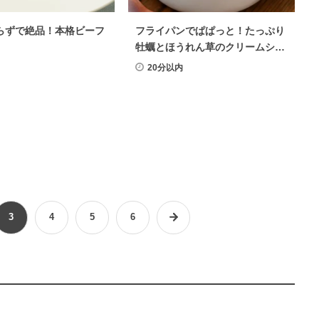
らずで絶品！本格ビーフ
フライパンでぱぱっと！たっぷり
牡蠣とほうれん草のクリームシチ
ュー
20分以内
3
4
5
6