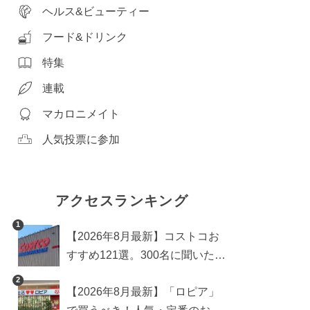
ヘルス&ビューティー
フード&ドリンク
特集
連載
マカロニメイト
人気投票に参加
アクセスランキング
1
【2026年8月最新】コストコお
すすめ121選。300名に聞いた買
うべき人気1位＆部門別おすす
2
【2026年8月最新】「ロピア」
め商品も