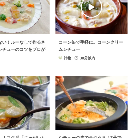
ない！ルーなしで作るさ
コーン缶で手軽に。コーンクリー
シチューのコツをプロが
ムシチュー
汁物
30分以内
し！コク旨「じゃがいも
シチューの素でラクうま！7分で