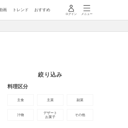
動画
トレンド
おすすめ
ログイン
メニュー
絞り込み
料理区分
主食
主菜
副菜
デザート

汁物
その他
お菓子