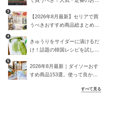
で買うべき！人気・定番のおす
すめ商品総まとめ
3
【2026年8月最新】セリアで買
うべきおすすめ商品総まとめ。
雑貨や収納グッズも
4
きゅうりをサイダーに漬けるだ
け！話題の韓国レシピを試した
ら想像以上にアリでした
5
2026年8月最新｜ダイソーおす
すめ商品153選。使って良かっ
た神アイテムを厳選
すべて見る