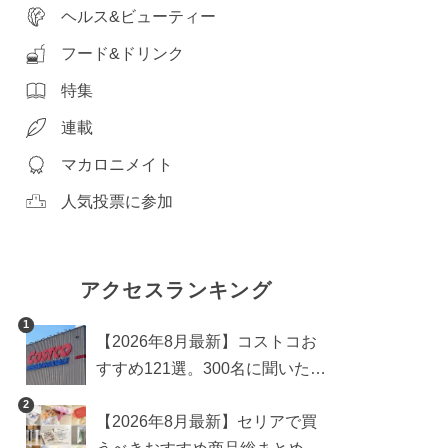
ヘルス&ビューティー
フード&ドリンク
特集
連載
マカロニメイト
人気投票に参加
アクセスランキング
1
【2026年8月最新】コストコお
すすめ121選。300名に聞いた買
うべき人気1位＆部門別おすす
2
【2026年8月最新】セリアで買
め商品も