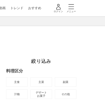
動画
トレンド
おすすめ
ログイン
メニュー
絞り込み
料理区分
主食
主菜
副菜
デザート

汁物
その他
お菓子