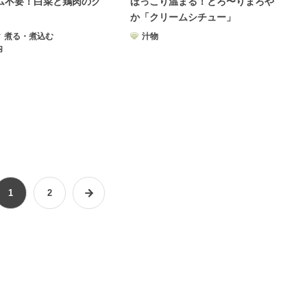
ム不要！白菜と鶏肉のク
ほっこり温まる！とろ〜りまろや
か「クリームシチュー」
煮る・煮込む
汁物
内
1
2