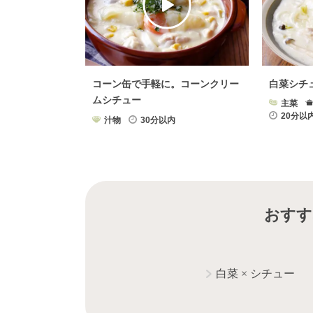
コーン缶で手軽に。コーンクリー
白菜シチ
ムシチュー
主菜
20分以
汁物
30分以内
おすす
白菜
×
シチュー