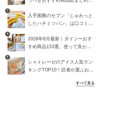
うべきおすすめ商品総まとめ。
雑貨や収納グッズも
3
入手困難のセブン「じゅわっと
したハチミツパン」は口コミ通
り？よりおいしくなる食べ方も
4
2026年8月最新｜ダイソーおす
検証
すめ商品153選。使って良かっ
た神アイテムを厳選
5
シャトレーゼのアイス人気ラン
キングTOP10！読者が選ぶおす
すめ商品は？
すべて見る