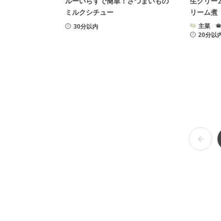
ルーいらずで簡単！さつまいもの
生クリー
ミルクシチュー
リーム煮
主菜
30分以内
20分以