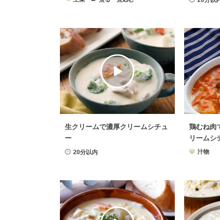
20分以
生クリームで濃厚クリームシチュ
鶏むね肉
ー
リームシ
汁物
20分以内