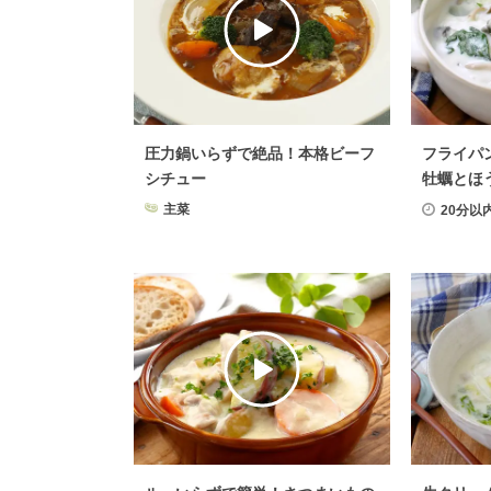
圧力鍋いらずで絶品！本格ビーフ
フライパ
シチュー
牡蠣とほ
ュー
主菜
20分以