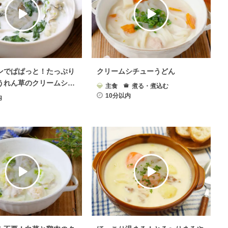
ンでぱぱっと！たっぷり
クリームシチューうどん
うれん草のクリームシチ
主食
煮る・煮込む
10分以内
内