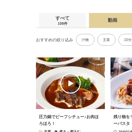
すべて
動画
108件
おすすめの絞り込み
汁物
主菜
10
圧力鍋でビーフシチュー♪お肉ほ
残り物を
ろほろ！
ーパスタ
主菜
煮る・煮込む