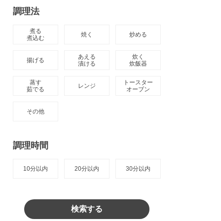
調理法
煮る

焼く
炒める
煮込む
あえる

炊く

揚げる
漬ける
炊飯器
蒸す

トースター

レンジ
茹でる
オーブン
その他
調理時間
10分以内
20分以内
30分以内
検索する